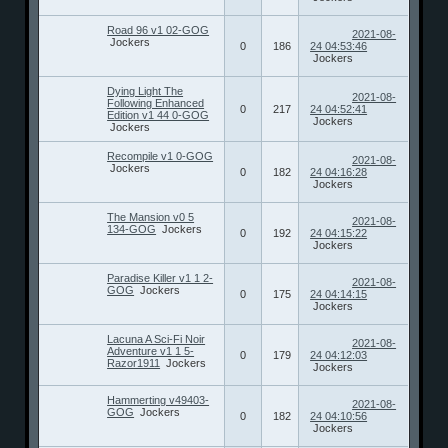
Road 96 v1 02-GOG
2021-08-
Jockers
0
186
24 04:53:46
Jockers
Dying Light The
2021-08-
Following Enhanced
0
217
24 04:52:41
Edition v1 44 0-GOG
Jockers
Jockers
Recompile v1 0-GOG
2021-08-
Jockers
0
182
24 04:16:28
Jockers
The Mansion v0 5
2021-08-
134-GOG
Jockers
0
192
24 04:15:22
Jockers
Paradise Killer v1 1 2-
2021-08-
GOG
Jockers
0
175
24 04:14:15
Jockers
Lacuna A Sci-Fi Noir
2021-08-
Adventure v1 1 5-
0
179
24 04:12:03
Razor1911
Jockers
Jockers
Hammerting v49403-
2021-08-
GOG
Jockers
0
182
24 04:10:56
Jockers