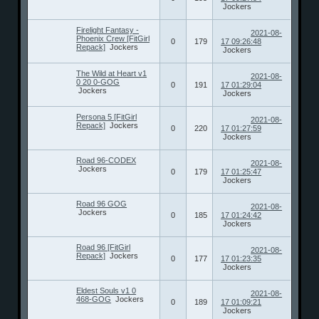
Jockers
Firelight Fantasy -
2021-08-
Phoenix Crew [FitGirl
0
179
17 09:26:48
Repack]
Jockers
Jockers
The Wild at Heart v1
2021-08-
0 20 0-GOG
0
191
17 01:29:04
Jockers
Jockers
Persona 5 [FitGirl
2021-08-
Repack]
Jockers
0
220
17 01:27:59
Jockers
Road 96-CODEX
2021-08-
Jockers
0
179
17 01:25:47
Jockers
Road 96 GOG
2021-08-
Jockers
0
185
17 01:24:42
Jockers
Road 96 [FitGirl
2021-08-
Repack]
Jockers
0
177
17 01:23:35
Jockers
Eldest Souls v1 0
2021-08-
468-GOG
Jockers
0
189
17 01:09:21
Jockers