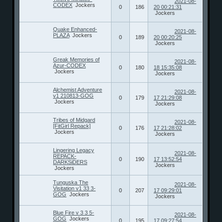
2021-08-
CODEX
Jockers
0
186
20 00:21:31
Jockers
Quake Enhanced-
2021-08-
PLAZA
Jockers
0
189
20 00:20:25
Jockers
Greak Memories of
2021-08-
Azur-CODEX
0
180
18 15:35:08
Jockers
Jockers
Alchemist Adventure
2021-08-
v1 210813-GOG
0
179
17 21:29:08
Jockers
Jockers
Tribes of Midgard
2021-08-
[FitGirl Repack]
0
176
17 21:28:02
Jockers
Jockers
Lingering Legacy
2021-08-
REPACK-
0
190
17 13:52:54
DARKSiDERS
Jockers
Jockers
Tunguska The
2021-08-
Visitation v1 33 3-
0
207
17 09:29:01
GOG
Jockers
Jockers
Blue Fire v 3 3 5-
2021-08-
GOG
Jockers
0
195
17 09:27:54