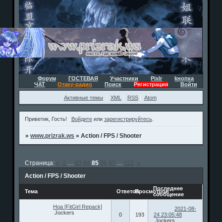
Форум
ГОСТЕВАЯ
Участники
Pixlr
kнопка
ЧАТ
Отаку-радио
Поиск
Регистрация
Войти
Активные темы
XML
RSS
Atom
Приветик, Гость!
Войдите
или
зарегистрируйтесь
.
»
www.prizrak.ws
»
Action / FPS / Shooter
Страница:
«
1
…
83
84
85
86
87
…
111
»
Action / FPS / Shooter
Последнее
Тема
Ответов
Просмотров
сообщение
Hoa [FitGirl Repack]
2021-08-
Jockers
0
193
24 23:05:48
Jockers