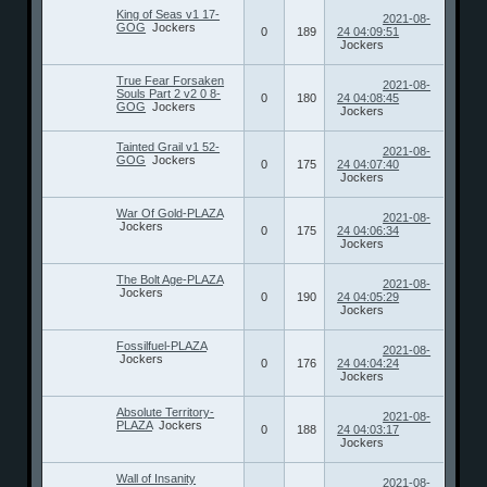
King of Seas v1 17-
2021-08-
GOG
Jockers
0
189
24 04:09:51
Jockers
True Fear Forsaken
2021-08-
Souls Part 2 v2 0 8-
0
180
24 04:08:45
GOG
Jockers
Jockers
Tainted Grail v1 52-
2021-08-
GOG
Jockers
0
175
24 04:07:40
Jockers
War Of Gold-PLAZA
2021-08-
Jockers
0
175
24 04:06:34
Jockers
The Bolt Age-PLAZA
2021-08-
Jockers
0
190
24 04:05:29
Jockers
Fossilfuel-PLAZA
2021-08-
Jockers
0
176
24 04:04:24
Jockers
Absolute Territory-
2021-08-
PLAZA
Jockers
0
188
24 04:03:17
Jockers
Wall of Insanity
2021-08-