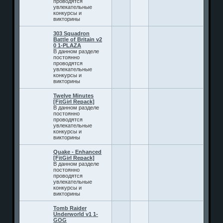
проводятся
увлекательные
конкурсы и
викторины
303 Squadron
Battle of Britain v2
0 1-PLAZA
В данном разделе
постоянно
проводятся
увлекательные
конкурсы и
викторины
Twelve Minutes
[FitGirl Repack]
В данном разделе
постоянно
проводятся
увлекательные
конкурсы и
викторины
Quake - Enhanced
[FitGirl Repack]
В данном разделе
постоянно
проводятся
увлекательные
конкурсы и
викторины
Tomb Raider
Underworld v1 1-
GOG