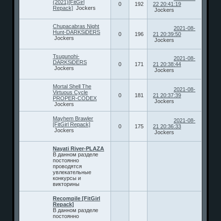
(2021)[FitGirl
0
192
22 20:41:19
Repack]
Jockers
Jockers
Chupacabras Night
2021-08-
Hunt-DARKSiDERS
0
196
21 20:39:50
Jockers
Jockers
Tsugunohi-
2021-08-
DARKSiDERS
0
171
21 20:38:44
Jockers
Jockers
Mortal Shell The
2021-08-
Virtuous Cycle
0
181
21 20:37:39
PROPER-CODEX
Jockers
Jockers
Mayhem Brawler
2021-08-
[FitGirl Repack]
0
175
21 20:36:33
Jockers
Jockers
Nayati River-PLAZA
В данном разделе
постоянно
проводятся
увлекательные
конкурсы и
викторины
Recompile [FitGirl
Repack]
В данном разделе
постоянно