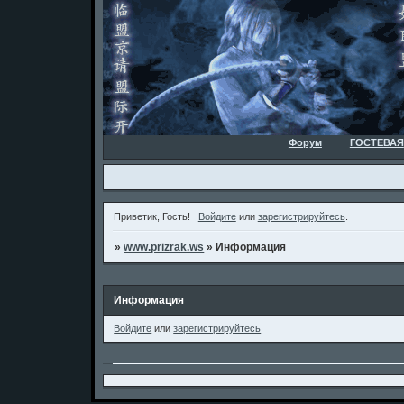
Форум
ГОСТЕВАЯ
Приветик, Гость!
Войдите
или
зарегистрируйтесь
.
»
www.prizrak.ws
»
Информация
Информация
Войдите
или
зарегистрируйтесь