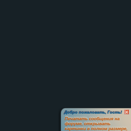
Добро пожаловать, Гость!
Печатать сообщения на
форуме, открывать
картинки в полном размере,