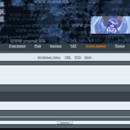
Участники
Pixlr
kнопка
ЧАТ
Отаку-радио
Поиск
Активные темы
XML
RSS
Atom
^.^вверх^.^