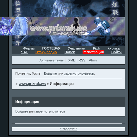
Форум
ГОСТЕВАЯ
Участники
Pixlr
kнопка
ЧАТ
Отаку-радио
Поиск
Регистрация
Войти
Активные темы
XML
RSS
Atom
Приветик, Гость!
Войдите
или
зарегистрируйтесь
.
»
www.prizrak.ws
»
Информация
Информация
Войдите
или
зарегистрируйтесь
^.^вверх^.^