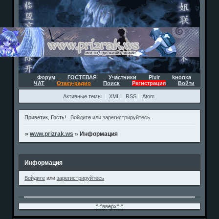
Форум
ГОСТЕВАЯ
Участники
Pixlr
kнопка
ЧАТ
Отаку-радио
Поиск
Регистрация
Войти
Активные темы
XML
RSS
Atom
Приветик, Гость!
Войдите
или
зарегистрируйтесь
.
»
www.prizrak.ws
»
Информация
Информация
Войдите
или
зарегистрируйтесь
^.^вверх^.^