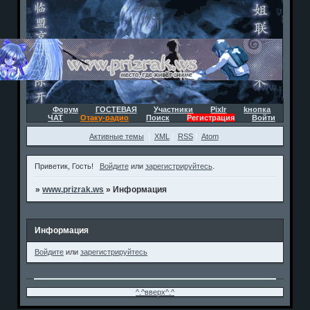
Форум
ГОСТЕВАЯ
Участники
Pixlr
kнопка
ЧАТ
Отаку-радио
Поиск
Регистрация
Войти
Активные темы
XML
RSS
Atom
Приветик, Гость!
Войдите
или
зарегистрируйтесь
.
»
www.prizrak.ws
»
Информация
Информация
Войдите
или
зарегистрируйтесь
^.^вверх^.^