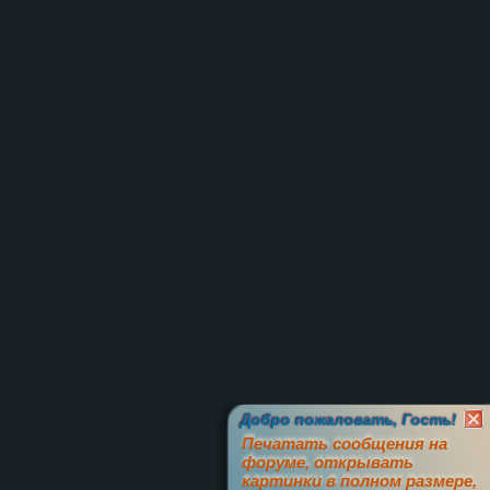
Добро пожаловать, Гость!
Печатать сообщения на
форуме, открывать
картинки в полном размере,