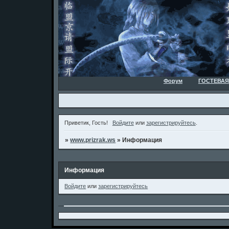
Форум
ГОСТЕВАЯ
Приветик, Гость!
Войдите
или
зарегистрируйтесь
.
»
www.prizrak.ws
»
Информация
Информация
Войдите
или
зарегистрируйтесь