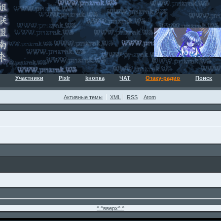
Участники
Pixlr
kнопка
ЧАТ
Отаку-радио
Поиск
Активные темы
XML
RSS
Atom
^.^вверх^.^