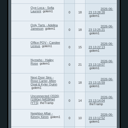
Oye Loca - Sofia
2026-06-
Laurent
golem1
0
18
23 13:28:28
golem1
Only Tarts - Adelina
2026-06-
Jameson
golem1
0
18
23 13:25:21
golem1
Office POV - Candee
2026-06-
Licious
golem1
0
15
23 13:22:13
golem1
Nympho - Hailey
2026-06-
Rose
golem1
0
21
23 13:19:07
golem1
Next Door Sins -
2026-06-
Rose Carter, Aften
0
18
23 13:15:59
Opal & Kyler Quinn
golem1
golem1
Unconnected (2026)
2026-06-
[1080p] [WEBRip]
0
14
23 13:14:04
[YTS]
theTramp
theTramp
Neighbor Affair -
2026-06-
Kimmy Kimm
golem1
0
10
23 13:12:52
golem1