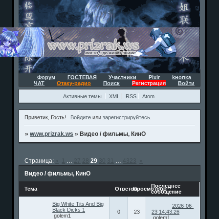
Форум
ГОСТЕВАЯ
Участники
Pixlr
kнопка
ЧАТ
Отаку-радио
Поиск
Регистрация
Войти
Активные темы
XML
RSS
Atom
Приветик, Гость!
Войдите
или
зарегистрируйтесь
.
»
www.prizrak.ws
»
Видео / фильмы, КинО
Страница:
«
1
…
27
28
29
30
31
…
4323
»
Видео / фильмы, КинО
Последнее
Тема
Ответов
Просмотров
сообщение
Big White Tits And Big
2026-06-
Black Dicks 1
0
23
23 14:43:26
golem1
golem1