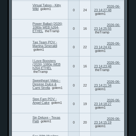
Virtual Taboo - Kitty
2026-06-
Wild
golem1
0
24
23 14:27:48
golem1
Power Ballad (2026)
2026-06-
1080p WEB h264-
0
16
23 14:25:55
ETHEL
theTramp
theTramp
Tag Team POV -
2026-06-
Martina Smeraldi
0
22
23 14:24:41
golem1
golem1
I Love Boosters
2026-06-
(2026) 1080p WEB
0
16
23 14:23:48
h264-ETHEL
theTramp
theTramp
Sweetheart Video -
2026-06-
Desiree Dulce &
0
22
23 14:21:34
Cami Strella
golem1
golem1
Step Fam POV -
2026-06-
Angel Cake
golem1
0
19
23 14:18:27
golem1
Sin Deluxe - Texas
2026-06-
Patti
golem1
0
20
23 14:15:19
golem1
Sex With Muslims -