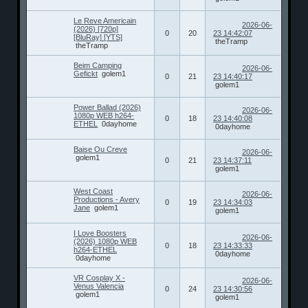
Le Reve Americain
2026-06-
(2026) [720p]
0
20
23 14:42:07
[BluRay] [YTS]
theTramp
theTramp
Beim Camping
2026-06-
Gefickt
golem1
0
21
23 14:40:17
golem1
Power Ballad (2026)
2026-06-
1080p WEB h264-
0
18
23 14:40:08
ETHEL
0dayhome
0dayhome
Baise Ou Creve
2026-06-
golem1
0
21
23 14:37:11
golem1
West Coast
2026-06-
Productions - Avery
0
19
23 14:34:03
Jane
golem1
golem1
I Love Boosters
2026-06-
(2026) 1080p WEB
0
18
23 14:33:33
h264-ETHEL
0dayhome
0dayhome
VR Cosplay X -
2026-06-
Venus Valencia
0
24
23 14:30:56
golem1
golem1