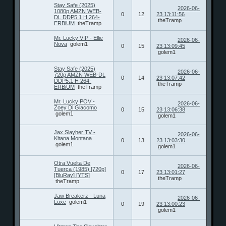
Stay Safe (2025)
2026-06-
1080p AMZN WEB-
0
12
23 13:11:56
DL DDP5.1 H 264-
theTramp
ERBiUM
theTramp
Mr. Lucky VIP - Ellie
2026-06-
Nova
golem1
0
15
23 13:09:45
golem1
Stay Safe (2025)
2026-06-
720p AMZN WEB-DL
0
14
23 13:07:42
DDP5.1 H 264-
theTramp
ERBiUM
theTramp
Mr. Lucky POV -
2026-06-
Zoey Di Giacomo
0
15
23 13:06:38
golem1
golem1
Jax Slayher TV -
2026-06-
Kitana Montana
0
13
23 13:03:30
golem1
golem1
Otra Vuelta De
2026-06-
Tuerca (1985) [720p]
0
17
23 13:01:27
[BluRay] [YTS]
theTramp
theTramp
Jaw Breakerz - Luna
2026-06-
Luxe
golem1
0
19
23 13:00:23
golem1