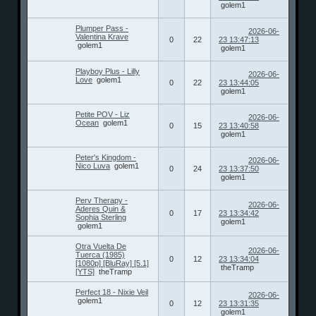
golem1
Plumper Pass -
2026-06-
Valentina Krave
0
22
23 13:47:13
golem1
golem1
Playboy Plus - Lilly
2026-06-
Love
golem1
0
22
23 13:44:05
golem1
Petite POV - Liz
2026-06-
Ocean
golem1
0
15
23 13:40:58
golem1
Peter's Kingdom -
2026-06-
Nico Luva
golem1
0
24
23 13:37:50
golem1
Perv Therapy -
2026-06-
Aderes Quin &
0
17
23 13:34:42
Sophia Sterling
golem1
golem1
Otra Vuelta De
2026-06-
Tuerca (1985)
0
12
23 13:34:04
[1080p] [BluRay] [5.1]
theTramp
[YTS]
theTramp
Perfect 18 - Nixie Veil
2026-06-
golem1
0
12
23 13:31:35
golem1