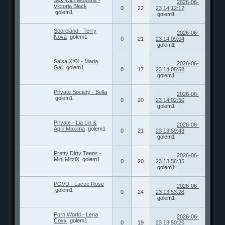
2026-06-
Victoria Black
0
22
23 14:12:12
golem1
golem1
Scoreland - Terry
2026-06-
Nova
golem1
0
21
23 14:09:04
golem1
Salsa XXX - Maria
2026-06-
Gail
golem1
0
17
23 14:05:58
golem1
Private Society - Bella
2026-06-
golem1
0
20
23 14:02:50
golem1
Private - Lia Lin &
2026-06-
April Maxima
golem1
0
21
23 13:59:43
golem1
Pretty Dirty Teens -
2026-06-
Mini MitziX
golem1
0
20
23 13:56:35
golem1
POVD - Lacee Rose
2026-06-
golem1
0
24
23 13:53:28
golem1
Porn World - Lena
2026-06-
Coxx
golem1
0
19
23 13:50:20