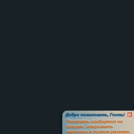
Добро пожаловать, Гость!
Печатать сообщения на
форуме, открывать
картинки в полном размере,