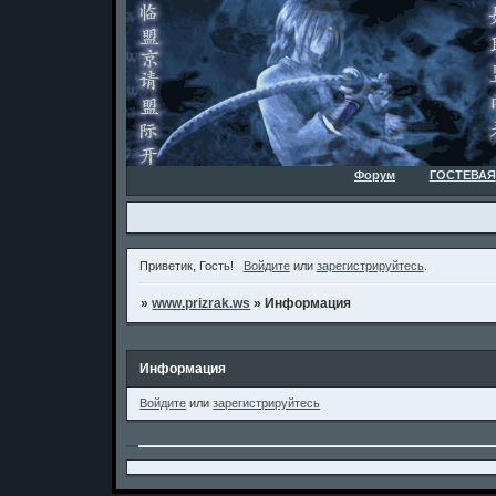
Форум
ГОСТЕВАЯ
Приветик, Гость!
Войдите
или
зарегистрируйтесь
.
»
www.prizrak.ws
»
Информация
Информация
Войдите
или
зарегистрируйтесь