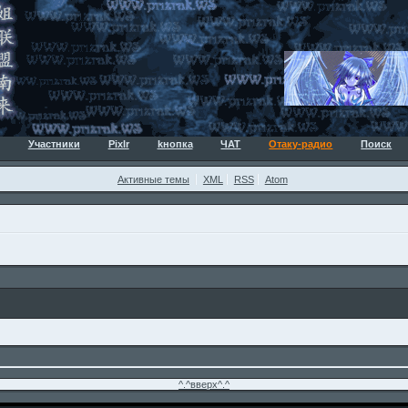
Участники
Pixlr
kнопка
ЧАТ
Отаку-радио
Поиск
Активные темы
XML
RSS
Atom
^.^вверх^.^