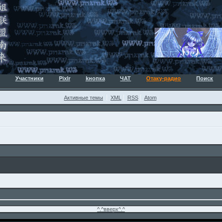
Участники
Pixlr
kнопка
ЧАТ
Отаку-радио
Поиск
Активные темы
XML
RSS
Atom
^.^вверх^.^