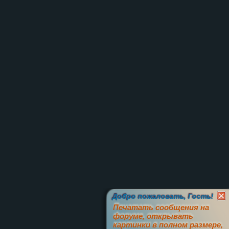
Добро пожаловать, Гость!
Печатать сообщения на
форуме, открывать
картинки в полном размере,