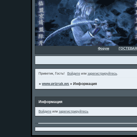
Форум
ГОСТЕВАЯ
Приветик, Гость!
Войдите
или
зарегистрируйтесь
.
»
www.prizrak.ws
»
Информация
Информация
Войдите
или
зарегистрируйтесь