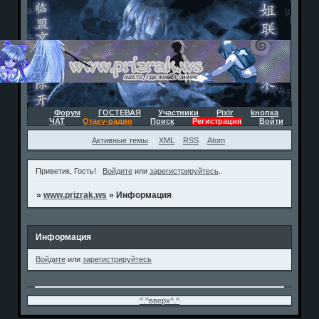
Форум
ГОСТЕВАЯ
Участники
Pixlr
kнопка
ЧАТ
Отаку-радио
Поиск
Регистрация
Войти
Активные темы
XML
RSS
Atom
Приветик, Гость!
Войдите
или
зарегистрируйтесь
.
»
www.prizrak.ws
»
Информация
Информация
Войдите
или
зарегистрируйтесь
^.^вверх^.^