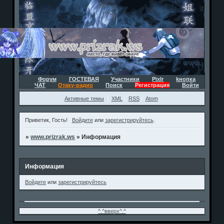
Форум
ГОСТЕВАЯ
Участники
Pixlr
kнопка
ЧАТ
Отаку-радио
Поиск
Регистрация
Войти
Активные темы
XML
RSS
Atom
Приветик, Гость!
Войдите
или
зарегистрируйтесь
.
»
www.prizrak.ws
»
Информация
Информация
Войдите
или
зарегистрируйтесь
^.^вверх^.^