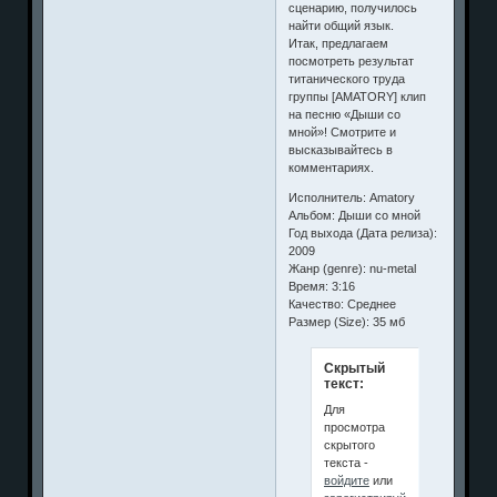
сценарию, получилось
найти общий язык.
Итак, предлагаем
посмотреть результат
титанического труда
группы [AMATORY] клип
на песню «Дыши со
мной»! Смотрите и
высказывайтесь в
комментариях.
Исполнитель: Amatory
Альбом: Дыши со мной
Год выхода (Дата релиза):
2009
Жанр (genre): nu-metal
Время: 3:16
Качество: Среднее
Размер (Size): 35 мб
Скрытый
текст:
Для
просмотра
скрытого
текста -
войдите
или