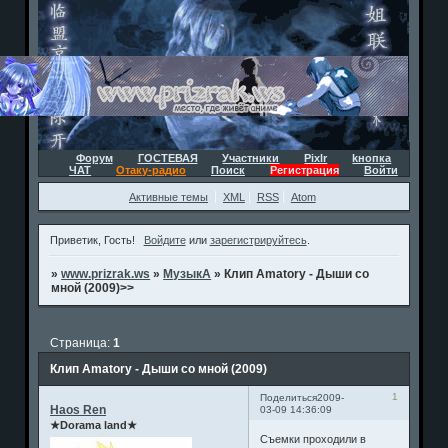
Форум
ГОСТЕВАЯ
Участники
Pixlr
kнопка
ЧАТ
Отаку-радио
Поиск
Регистрация
Войти
Активные темы
XML
RSS
Atom
Приветик, Гость!
Войдите
или
зарегистрируйтесь
.
»
www.prizrak.ws
»
МузыкА
»
Клип Amatory - Дыши со
мной (2009)>>
Страница:
1
Клип Amatory - Дыши со мной (2009)
1
Поделиться
2009-
Haos Ren
03-09 14:36:09
★Dorama land★
Съемки проходили в