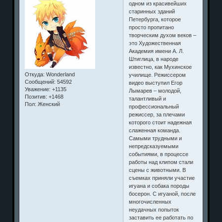
одном из красивейших
старинных зданий
Петербурга, которое
просто пропитано
творческим духом веков –
это Художественная
Академия имени А. Л.
Штиглица, в народе
известно, как Мухинское
Откуда:
Wonderland
училище. Режиссером
Сообщений:
54592
видео выступил Егор
Уважение:
+1135
Лымарев – молодой,
Позитив:
+1468
талантливый и
Пол:
Женский
профессиональный
режиссер, за плечами
которого стоит надежная
слаженная команда.
Самыми трудными и
непредсказуемыми
событиями, в процессе
работы над клипом стали
сцены с животными. В
съемках приняли участие
игуана и собака породы
босерон. С игуаной, после
многочисленных
неудачных попыток
заставить ее работать по