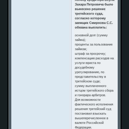
Захара Петровича было
вынесено решение
третейского суда,
согласно которому
заемщик Смирнова С.С.
обязана выплатить:
основной долг (сумму
займа);
проценты за пользование
займом;
штраф за просрочку;
компенсацию расходов на
услуги юриста по
досудебному
урегулированию, по
представительству в
третейском суде;
сумму выплаченного
истцом третейского сбора
и гонорара арбитров.
Для возможности
фактического исполнения
решения третейский суд
постановил взыскать
вышеперечисленное в
валюте Российской
Федерации.