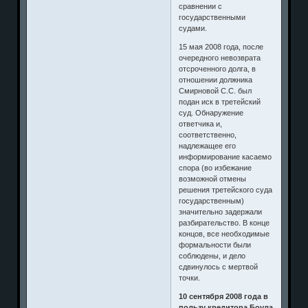
сравнении с
государственными
судами.
15 мая 2008 года, после
очередного невозврата
отсроченного долга, в
отношении должника
Смирновой С.С. был
подан иск в третейский
суд. Обнаружение
ответчика и,
соответственно,
надлежащее его
информирование касаемо
спора (во избежание
возможной отмены
решения третейского суда
государственным)
значительно задержали
разбирательство. В конце
концов, все необходимые
формальности были
соблюдены, и дело
сдвинулось с мертвой
точки.
10 сентября 2008 года в
пользу кредитора Боула