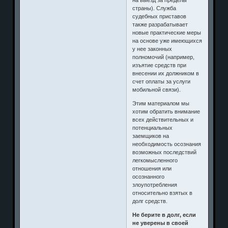
страны). Служба
судебных приставов
также разрабатывает
новые практические меры
на основе уже имеющихся
у нее законных
полномочий (например,
изъятие средств при
внесении их должником в
счет оплаты за услуги
мобильной связи).
Этим материалом мы
хотим обратить внимание
всех действительных и
потенциальных
заемщиков на
необходимость осознания
возможных последствий
легкомысленного
отношения или
осознанного
злоупотребления
относительно взятых в
долг средств.
Не берите в долг, если
не уверены в своей