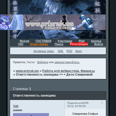
Форум
ГОСТЕВАЯ
Участники
Pixlr
kнопка
ЧАТ
Отаку-радио
Поиск
Регистрация
Войти
Активные темы
XML
RSS
Atom
Приветик, Гость!
Войдите
или
зарегистрируйтесь
.
»
www.prizrak.ws
»
Работа для вебмастера. Финансы
»
Ответственность заемщика >> > Дело Смирновой
Страница:
1
Ответственность заемщика
1
Поделиться
2009-
Yoh
03-11 20:59:56
шаман
Смирнова Софья