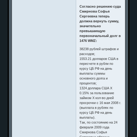
Согласно решению суда
Смирнова Софья
Сергеевна теперь
должна вернуть сумму,
значительно
превышающую
первоначальный долг в
1476 WMZ:
38238 рублей штрафов и
расходов;
1553.21 долларов США в
пересчете в рубли по
курсу ЦБ РФ на день
выплаты суммы
основного долга и
процентов;
1324 доллара США Х
0.15% за пользование
займом Х кол-во дней
просрочки с 16 мая 2008 г.
(выплата в рублях по
курсу ЦБ РФ на день
выплаты).
Так, по состоянию на 24
февраля 2009 года
Смирнова Софья
Сергеевна обязана