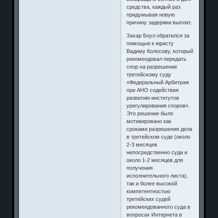
средства, каждый раз
придумывая новую
причину задержки выплат.
Захар Боул обратился за
помощью к юристу
Вадиму Колосову, который
рекомендовал передать
спор на разрешение
третейскому суду
«Федеральный Арбитраж
при АНО содействия
развитию институтов
урегулирования споров».
Это решение было
мотивировано как
сроками разрешения дела
в третейском суде (около
2-3 месяцев
непосредственно суда и
около 1-2 месяцев для
получения
исполнительного листа),
так и более высокой
компетентностью
третейских судей
рекомендованного суда в
вопросах Интернета в