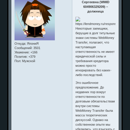
Сергеевна (WMID
604906329209) –
должница
Некоторые заемщики,
берущие в долг титульные
знаки системы WebMoney
Transfer, полагают, что
Откуда:
ЯпониЯ
наступающая
Сообщений:
3501
ответственность не имеет
Уважение:
+166
юридической силы и
Позитив:
+379
требования кредитора
Пол:
Мужской
можно просто
игнорировать без каких-
либо последствий.
Это ошибочное
предположение. До
недавних пор вокруг
ответственности по
долговым обязательствам
внутри системы
WebMoney Transfer была
масса теоретических
дискуссий. Однако на
собственном опыте мы
убедились, что взыскать с