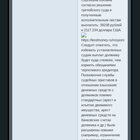
согласно решению
третейского суда и
полученным
исполнительным листам
выплатить: 38238 рублей
и 2117.234 доллара США.
Следует отметить, что
избежать установленных
судом выплат должнику
будет куда сложнее, чем
кормить обещаниями
терпеливого кредитора.
Полномочия службы
судебных приставов в
отношении взыскания
денежных средств с
должников помимо
стандартных (арест и
изъятие движимого
имущества, арест
денежных средств на
банковских счетах
должника и др.) были
расширены новыми
(например, ограничение
на выезд за пределы