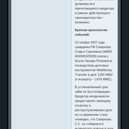
должника все
причитающееся кредитору
в рамках действующего
законодательства –
возможно.
Краткая хронология
событий:
23 ноября 2007 года
гражданка РФ Смирнова
Софья Сергеевна (WMID
604906329209) взяла у
Боула Захара Петровича
посредством долговых
инструментов WebMoney
Transfer в долг 1300 WMZ
(к возврату – 1476 WMZ).
В установленный срок
займ не был возвращен.
Кредитор неоднократно
предоставлял заемщику
отсрочку и
реструктуризировал долг,
но со временем стало
очевидно, что Смирнова
С.С. не собирается
возвращать взятые в долг