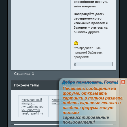
способности вернуть
займ вовремя.
Возвращайте долги
своевременно во
избежание проблем с
Законом – учитесь на
ошибках других.
Кто продает?! - Мы
продаем! Забиваем,
продаем!!!
0
Страница:
1
Добро пожаловать, Гость!
Похожие темы
Печатать сообщения на
форуме, открывать
картинки в полном размере,
Ежемесячный
Конкурсы и
2014-01-31
видеть скрытые ссылки и
конкурс :
викторины
лучший постер
разделы форума могут
>> новостей/
только
тем/статей ! =)
зарегистрированные
пользователи!