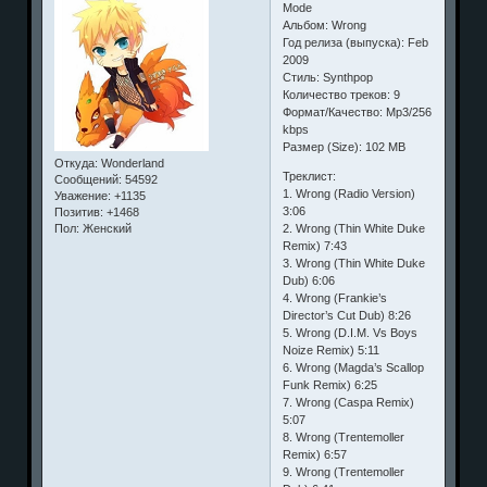
Mode
Альбом: Wrong
Год релиза (выпуска): Feb
2009
Стиль: Synthpop
Количество треков: 9
Формат/Качество: Мр3/256
kbps
Размер (Size): 102 MB
Откуда:
Wonderland
Треклист:
Сообщений:
54592
1. Wrong (Radio Version)
Уважение:
+1135
3:06
Позитив:
+1468
2. Wrong (Thin White Duke
Пол:
Женский
Remix) 7:43
3. Wrong (Thin White Duke
Dub) 6:06
4. Wrong (Frankie’s
Director’s Cut Dub) 8:26
5. Wrong (D.I.M. Vs Boys
Noize Remix) 5:11
6. Wrong (Magda’s Scallop
Funk Remix) 6:25
7. Wrong (Caspa Remix)
5:07
8. Wrong (Trentemoller
Remix) 6:57
9. Wrong (Trentemoller