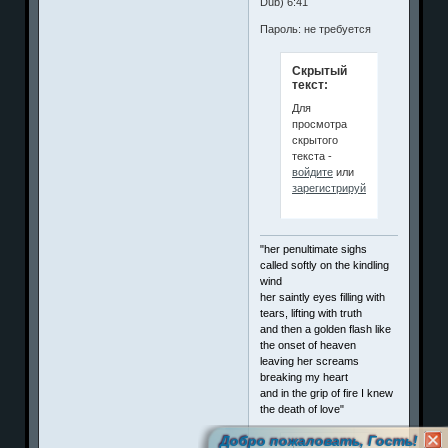
Dub) 6:41
Пароль: не требуется
Скрытый
текст:
Для
просмотра
скрытого
текста -
войдите
или
зарегистрируйтесь
.
"her penultimate sighs
called softly on the kindling
wind
her saintly eyes filling with
tears, lifting with truth
and then a golden flash like
the onset of heaven
leaving her screams
breaking my heart
and in the grip of fire I knew
the death of love"
Добро пожаловать, Гость!