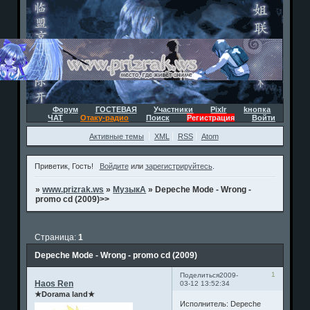
Форум
ГОСТЕВАЯ
Участники
Pixlr
kнопка
ЧАТ
Отаку-радио
Поиск
Регистрация
Войти
Активные темы
XML
RSS
Atom
Приветик, Гость!
Войдите
или
зарегистрируйтесь
.
»
www.prizrak.ws
»
МузыкА
»
Depeche Mode - Wrong -
promo cd (2009)>>
Страница:
1
Depeche Mode - Wrong - promo cd (2009)
1
Поделиться
2009-
Haos Ren
03-12 13:52:34
★Dorama land★
Исполнитель: Depeche