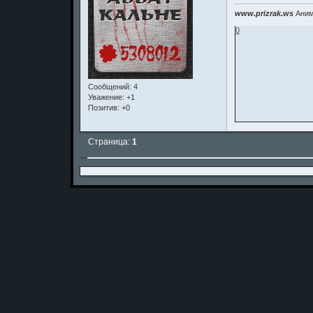
www.prizrak.ws
Аним
0
Сообщений:
4
Уважение:
+1
Позитив:
+0
Страница:
1