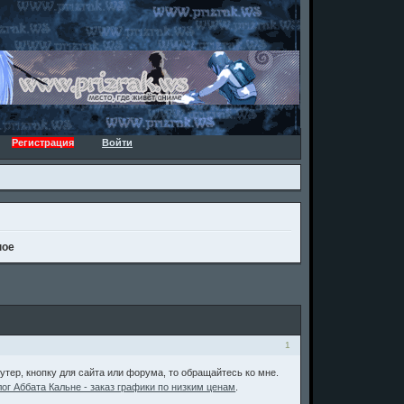
Регистрация
Войти
ное
1
 футер, кнопку для сайта или форума, то обращайтесь ко мне.
лог Аббата Кальне - заказ графики по низким ценам
.