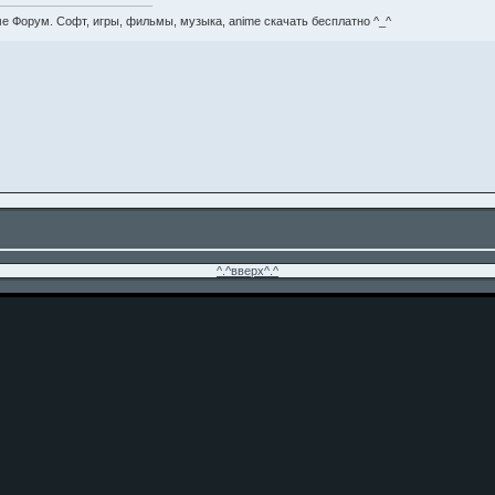
е Форум. Софт, игры, фильмы, музыка, anime скачать бесплатно ^_^
^.^вверх^.^