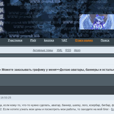
Участники
Pixlr
kнопка
ЧАТ
Отаку-радио
Поиск
Активные темы
XML
RSS
Atom
»
Можете заказывать графику у меня>>Делаю аватары, баннеры и осталь
 16:53:25
а, если кому-то, что-то нужно сделать, аватар, баннер, шапку, лого, юзербар, бигбар,
2. Если хотите узнать мои цены и посмотреть мои работы, то заходите на мой блог -
Б