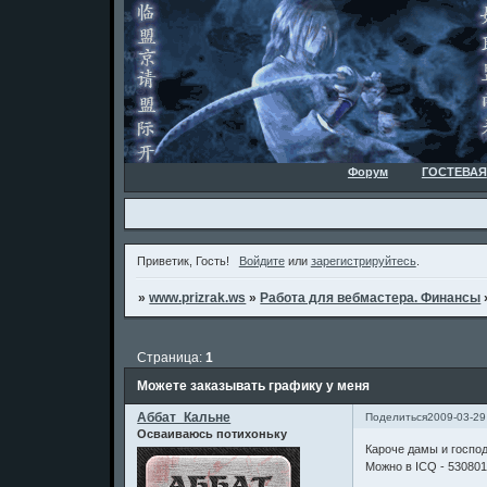
Форум
ГОСТЕВАЯ
Приветик, Гость!
Войдите
или
зарегистрируйтесь
.
»
www.prizrak.ws
»
Работа для вебмастера. Финансы
Страница:
1
Можете заказывать графику у меня
Аббат_Кальне
Поделиться
2009-03-29
Осваиваюсь потихоньку
Кароче дамы и господ
Можно в ICQ - 530801