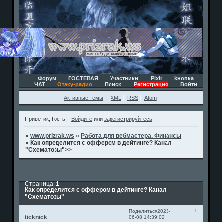
Форум
ГОСТЕВАЯ
Участники
Pixlr
kнопка
ЧАТ
Отаку-радио
Поиск
Регистрация
Войти
Активные темы
XML
RSS
Atom
Приветик, Гость!
Войдите
или
зарегистрируйтесь
.
»
www.prizrak.ws
»
Работа для вебмастера. Финансы
»
Как определится с оффером в дейтинге? Канал
"Схематозы">>
Страница:
1
Как определится с оффером в дейтинге? Канал
"Схематозы"
1
Поделиться
2023-
ticknick
06-08 14:39:02