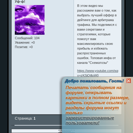
Уф-ф!
В этом видео мы
расскажем вам о том, как
выбрать лучший оффер в
дейтинге для арбитража
трафика. Мы поделимся с
вами секретами и
стратегиями, которые
Сообщений:
104
помогут вам
Уважение:
+0
максимизировать свою
Позитив:
+0
прибыль и избежать
распространенных
ошибок. Топовая инфа от
канала "Схематозы"
https://www.youtube.com/watch?
v=zKSjQtlluW0
Добро пожаловать, Гость!
www.prizrak.ws
Аниме
Печатать сообщения на
Форум. Софт, игры,
форуме, открывать
фильмы, музыка, anime
картинки в полном размере,
скачать бесплатно ^_^
видеть скрытые ссылки и
разделы форума могут
0
только
зарегистрированные
Страница:
1
пользователи!
^.^вверх^.^