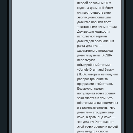
первой половины 90-х
годов, а драм-н-бейсом
считают существенно
эволюционировавший
джангл с новыми пост-
текстепными элементами.
Другие для краткости
используют термин
джангл для обозначения
рагга-джангла —
характерного поджанра
джангл музыки. В США
используют
объединённый термин
«Jungle Drum and Bass»
(JDB), который не получил
распространения за
пределами этой страны.
Возможно, самая
популярная точка зрения
заключается в том, что
оба термина синонимичны
и взаимозаменяемы, что
джангл — это драм-энд-
бэйс, а драм-энд-бэйс —
это джангл. Хотя насчет
этой точки зрения и по сей
день ведутся споры.