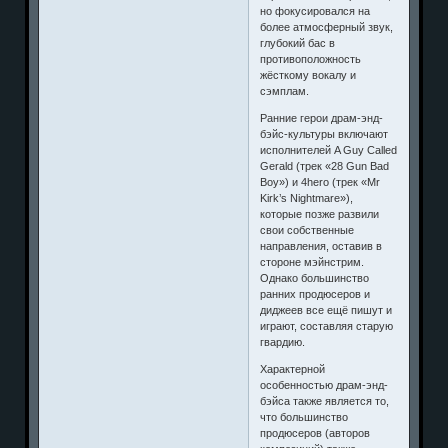
но фокусировался на
более атмосферный звук,
глубокий бас в
противоположность
жёсткому вокалу и
сэмплам.
Ранние герои драм-энд-
бэйс-культуры включают
исполнителей A Guy Called
Gerald (трек «28 Gun Bad
Boy») и 4hero (трек «Mr
Kirk’s Nightmare»),
которые позже развили
свои собственные
направления, оставив в
стороне мэйнстрим.
Однако большинство
ранних продюсеров и
диджеев все ещё пишут и
играют, составляя старую
гвардию.
Характерной
особенностью драм-энд-
бэйса также является то,
что большинство
продюсеров (авторов