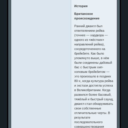
История
Британское
происхождение
Ранний джангл был
ответвлением рейва
(точнее — хардкора —
одного из «жёстких»
направлений рейва),
сосредоточенного на
брейкбите. Как было
упомянуто выше, в нём
были соединены дабовый
бас с быстрым хип-
хоповым брейкбитом —
это произошло в поздних
80-х, когда культура рейва
и экстази достигла успеха
в Великобритании. Когда
развился более басовый,
тяжёлый и быстрый саунд,
джангл стал обнаруживать
свои собственные
отличительные черты. В
результате
последовательного
совершенствования