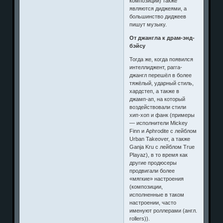
композиций) также
являются диджеями, а
большинство диджеев
пишут музыку.
От джангла к драм-энд-
бэйсу
Тогда же, когда появился
интеллиджент, рагга-
джангл перешёл в более
тяжёлый, ударный стиль,
хардстеп, а также в
джамп-ап, на который
воздействовали стили
хип-хоп и фанк (примеры
— исполнители Mickey
Finn и Aphrodite с лейблом
Urban Takeover, а также
Ganja Kru с лейблом True
Playaz), в то время как
другие продюсеры
продвигали более
«мягкие» настроения
(композиции,
исполненные в таком
настроении, часто
именуют роллерами (англ.
rollers)).