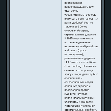
продюсерами-
первопроходцами, звук
стал более
урбанистичным, всё ещё
включая в себя напевы из
регги, дабовый бас, но
также и всё более
сложные, быстрые,
стремительные ударные.
К 1995 году появилось
встречное движение,
названное «intelligent drum
and bass» (русск.
интеллиджент),
реализованное диджеем
LTJ Bukem и его лейблом
Good Looking. Некоторые
считают, что переход к
«разумному» джанглу был
осознанным и
согласованным ходом
основных диджеев и
продюсеров против
культуры, которая
наполнялась жестокими
элементами «гангста».
Интеллиджент сохранял
стремительный брейкбит,