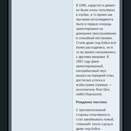
В 1996, хардстеп и джамп-
ап были очень популярны
в клубах, в то время как
звучание интеллиджента
было в первую очередь
ориентировано на
домашнее прослушивание
в спокойной обстановке.
Стили драм-энд-бэйса всё
более расходились, но в
то же время смешивались
с другими жанрами. В
1997 году фанк-
ориентированный,
контрабасовый звук
вышел на передний план,
достигнув успеха в
мэйнстриме (пример —
исполнитель Roni Size,
лейбл Reprazent).
Рождение текстепа
С противоположной
стороны популярность
стал завоёвывать новый,
«тёмный» техно-саунд в
драм-энд-бэйсе,