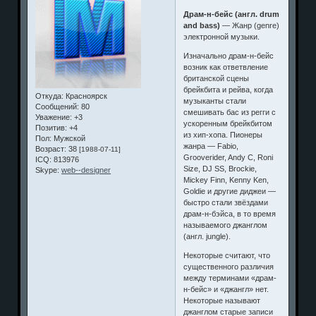
Драм-н-бейс (англ. drum
and bass)
— Жанр (genre)
электронной музыки.
Изначально драм-н-бейс
возник как ответвление
британской сцены
брейкбита и рейва, когда
Откуда:
Красноярск
музыканты стали
Сообщений:
80
смешивать бас из регги с
Уважение:
+3
ускоренным брейкбитом
Позитив:
+4
из хип-хопа. Пионеры
Пол:
Мужской
жанра — Fabio,
Возраст:
38
[1988-07-11]
Grooverider, Andy C, Roni
ICQ:
813976
Size, DJ SS, Brockie,
Skype:
web--designer
Mickey Finn, Kenny Ken,
Goldie и другие диджеи —
быстро стали звёздами
драм-н-бэйса, в то время
называемого джанглом
(англ. jungle).
Некоторые считают, что
существенного различия
между терминами «драм-
н-бейс» и «джангл» нет.
Некоторые называют
джанглом старые записи