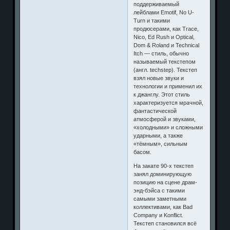
поддерживаемый
лейблами Emotif, No U-
Turn и такими
продюсерами, как Trace,
Nico, Ed Rush и Optical,
Dom & Roland и Technical
Itch — стиль, обычно
называемый текстепом
(англ. techstep). Текстеп
взял новые звуки и
технологии и применил их
к джанглу. Этот стиль
характеризуется мрачной,
фантастической
атмосферой и звуками,
«холодными» и сложными
ударными, а также
«тёмным», сильным
басом.
На закате 90-х текстеп
занял доминирующую
позицию на сцене драм-
энд-бэйса с такими
самыми заметными
коллективами, как Bad
Company и Konflict.
Текстеп становился всё