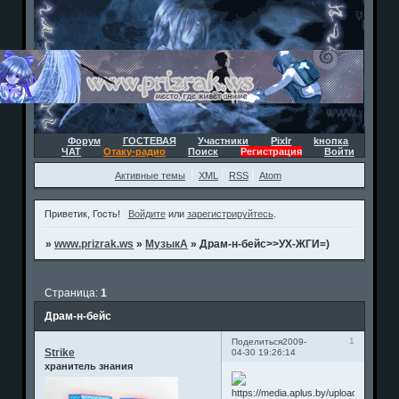
Форум
ГОСТЕВАЯ
Участники
Pixlr
kнопка
ЧАТ
Отаку-радио
Поиск
Регистрация
Войти
Активные темы
XML
RSS
Atom
Приветик, Гость!
Войдите
или
зарегистрируйтесь
.
»
www.prizrak.ws
»
МузыкА
»
Драм-н-бейс>>УХ-ЖГИ=)
Страница:
1
Драм-н-бейс
1
Поделиться
2009-
Strike
04-30 19:26:14
хранитель знания