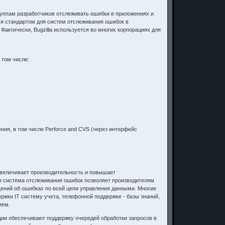
группам разработчиков отслеживать ошибки в приложениях и
тся стандартом для систем отслеживания ошибок в
актически, Bugzilla используется во многих корпорациях для
 том числе:
ия, в том числе Perforce and CVS (через интерфейс
увеличивает производительность и повышает
я система отслеживания ошибок позволяет производителям
щений об ошибках по всей цепи управления данными. Многие
жки IT систему учета, телефонной поддержке - базы знаний,
ием.
ции обеспечивают поддержку очередей обработки запросов в