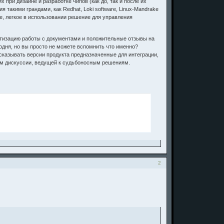
ри дизайне и разработке чипов (как до, так и после их
такими грандами, как Redhat, Loki software, Linux-Mandrake
ое, легкое в использовании решение для управления
матизацию работы с документами и положительные отзывы на
одня, но вы просто не можете вспомнить что именно?
едсказывать версии продукта предназначенные для интеграции,
дом дискуссии, ведущей к судьбоносным решениям.
2