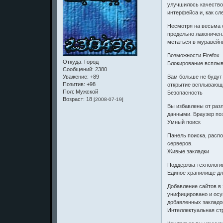
улучшилось качество 
интерфейса и, как сл
Несмотря на весьма с
предельно лаконичен.
метаться в муравейни
Возможности Firefox
Откуда:
Город
Блокирование всплы
Сообщений:
2380
Вам больше не будут
Уважение:
+89
Позитив:
+98
открытие всплывающих
Пол:
Мужской
Безопасность
Возраст:
18
[2008-07-19]
Вы избавлены от раз
данными. Браузер по
Умный поиск
Панель поиска, расп
серверов.
Живые закладки
Поддержка технологии
Единое хранилище дл
Добавление сайтов в
унифицировано и осу
добавленных закладо
Интеллектуальная ст