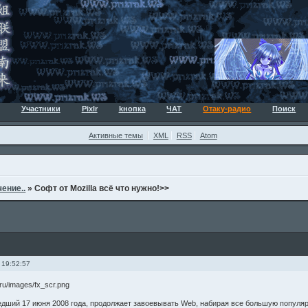
Участники
Pixlr
kнопка
ЧАТ
Отаку-радио
Поиск
Активные темы
XML
RSS
Atom
ение..
»
Софт от Mozilla всё что нужно!>>
 19:52:57
ышедший 17 июня 2008 года, продолжает завоевывать Web, набирая все большую популя