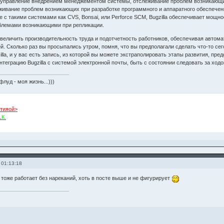
 управление внедрением менеджементом системы, отслеживание проблем возникающих п
живание проблем возникающих при разработке программного и аппаратного обеспечения 
ке с такими системами как CVS, Bonsai, или Perforce SCM, Bugzilla обеспечивает мощн
блемами возникающими при репликации.
 увеличить производительность труда и подотчетность работников, обеспечивая авто
. Сколько раз вы просыпались утром, помня, что вы предполагали сделать что-то сег
illa, и у вас есть запись, из которой вы можете экстраполировать этапы развития, пр
нтеграцию Bugzilla с системой электронной почты, быть с состоянии следовать за хо
флуд - моя жизнь...)))
тияой>
.
К.
 01:13:18
d тоже работает без нареканий, хоть в посте выше и не фигурирует