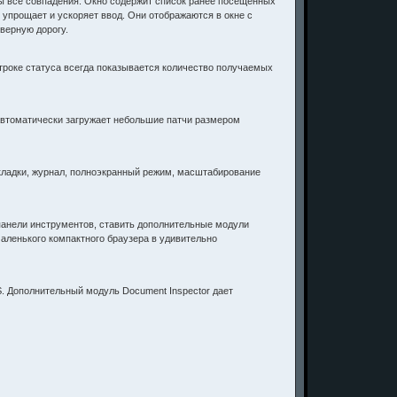
ны все совпадения. Окно содержит список ранее посещённых
о упрощает и ускоряет ввод. Они отображаются в окне с
верную дорогу.
троке статуса всегда показывается количество получаемых
автоматически загружает небольшие патчи размером
акладки, журнал, полноэкранный режим, масштабирование
 панели инструментов, ставить дополнительные модули
маленького компактного браузера в удивительно
SS. Дополнительный модуль Document Inspector дает