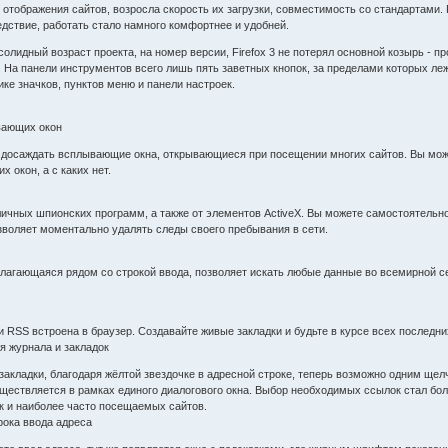
отображения сайтов, возросла скорость их загрузки, совместимость со стандартами. 
едствие, работать стало намного комфортнее и удобней.
олидный возраст проекта, на номер версии, Firefox 3 не потерял основной козырь - 
 На панели инструментов всего лишь пять заветных кнопок, за пределами которых ле
ке значков, пунктов меню и панели настроек.
вающих окон
 досаждать всплывающие окна, открывающиеся при посещении многих сайтов. Вы може
 окон, а с каких нет.
личных шпионских программ, а также от элементов ActiveX. Вы можете самостоятельн
зволяет моментально удалять следы своего пребывания в сети.
олагающаяся рядом со строкой ввода, позволяет искать любые данные во всемирной с
 RSS встроена в браузер. Создавайте живые закладки и будьте в курсе всех последни
я журнала и закладок
 закладки, благодаря жёлтой звездочке в адресной строке, теперь возможно одним щ
ществляется в рамках единого диалогового окна. Выбор необходимых ссылок стал бол
к и наиболее часто посещаемых сайтов.
рока ввода адреса