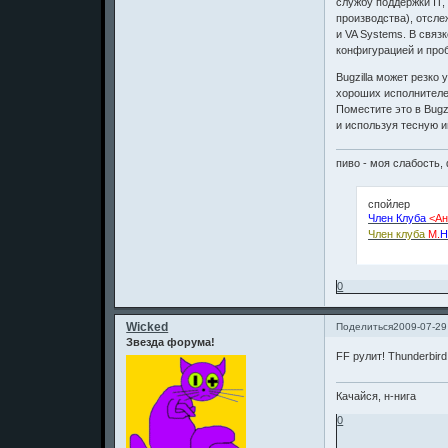
службу поддержки IT,
производства), отсле
и VA Systems. В связ
конфигурацией и про
Bugzilla может резко
хороших исполнителей
Поместите это в Bugz
и используя тесную и
пиво - моя слабость, 
спойлер
Член Клуба
<Ан
Член клуба
М.
Н
0
Wicked
Поделиться
2009-07-29
Звезда форума!
FF рулит! Thunderbir
Качайся, н-нига
0