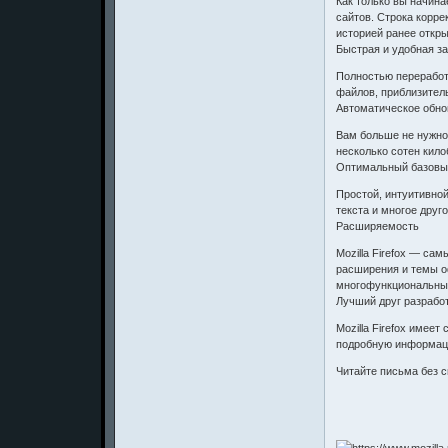
Как только вы начина
сайтов. Строка корре
историей ранее откры
Быстрая и удобная з
Полностью переработ
файлов, приблизитель
Автоматическое обно
Вам больше не нужно
несколько сотен кило
Оптимальный базовы
Простой, интуитивно
текста и многое друго
Расширяемость
Mozilla Firefox — с
расширения и темы оф
многофункциональный
Лучший друг разрабо
Mozilla Firefox имее
подробную информац
Читайте письма без 