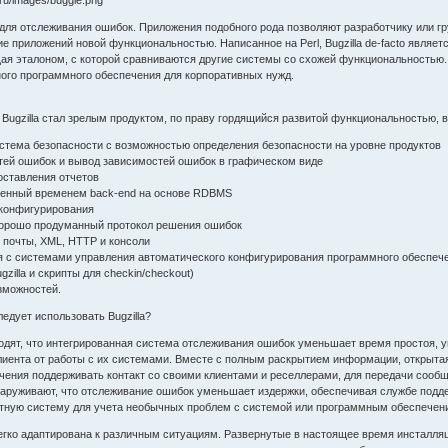
е для отслеживания ошибок. Приложения подобного рода позволяют разработчику или 
е приложений новой функциональностью. Написанное на Perl, Bugzilla de-facto являе
я эталоном, с которой сравниваются другие системы со схожей функциональностью. Ф
ного программного обеспечения для корпоративных нужд.
ugzilla стал зрелым продуктом, по праву гордящийся развитой функциональностью, в
истема безопасности с возможностью определения безопасности на уровне продуктов
тей ошибок и вывод зависимостей ошибок в графическом виде
оставления отчетов
ренный временем back-end на основе RDBMS
 конфигурирования
хорошо продуманный протокол решения ошибок
й почты, XML, HTTP и консоли
ия с системами управления автоматического конфигурирования программного обеспечен
zilla и скрипты для checkin/checkout)
зможностей.
едует использовать Bugzilla?
одят, что интегрированная система отслеживания ошибок уменьшает время простоя, 
лиента от работы с их системами. Вместе с полным раскрытием информации, открыта
чения поддерживать контакт со своими клиентами и реселлерами, для передачи сооб
наруживают, что отслеживание ошибок уменьшает издержки, обеспечивая службе поддер
ятную систему для учета необычных проблем с системой или программным обеспечен
 легко адаптирована к различным ситуациям. Развернутые в настоящее время инсталля