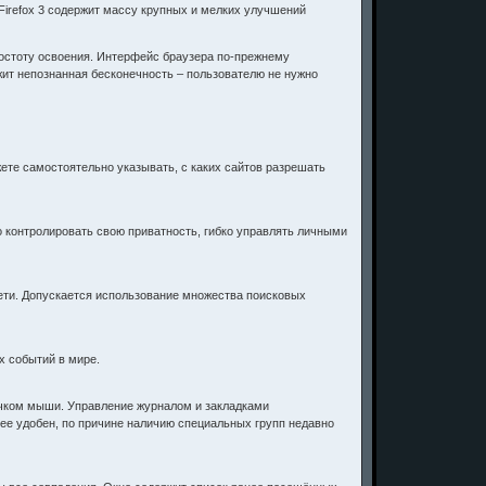
Firefox 3 содержит массу крупных и мелких улучшений
простоту освоения. Интерфейс браузера по-прежнему
жит непознанная бесконечность – пользователю не нужно
те самостоятельно указывать, с каких сайтов разрешать
о контролировать свою приватность, гибко управлять личными
ети. Допускается использование множества поисковых
х событий в мире.
елчком мыши. Управление журналом и закладками
ее удобен, по причине наличию специальных групп недавно