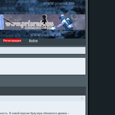
Регистрация
Войти
1
рность. В новой версии браузера обновился движок –