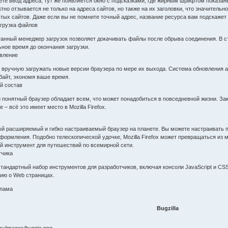
ете ввод адреса, тут же появляется окно с подсказками, где жирным шрифтом показа
ктно отзывается не только на адреса сайтов, но также на их заголовки, что значительн
тых сайтов. Даже если вы не помните точный адрес, название ресурса вам подскажет 
агрузка файлов
анный менеджер загрузок позволяет докачивать файлы после обрыва соединения. В с
ное время до окончания загрузки.
вление
 вручную загружать новые версии браузера по мере их выхода. Система обновления 
байт, экономя ваше время.
й состав
й понятный браузер обладает всем, что может понадобиться в повседневной жизни. З
е – всё это имеет место в Mozilla Firefox.
амый расширяемый и гибко настраиваемый браузер на планете. Вы можете настраивать
ормления. Подобно телескопической удочке, Mozilla Firefox может превращаться из 
 инструмент для путешествий по всемирной сети.
тчика
т стандартный набор инструментов для разработчиков, включая консоли JavaScript и C
ию о Web страницах.
спама
Bugzilla