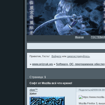
Форум
ГОСТЕВАЯ
Приветик, Гость!
Войдите
или
зарегистрируйтесь
.
»
www.prizrak.ws
»
Software, ОС, программное обеспеч
Страница:
1
Софт от Mozilla всё что нужно!
zlon™
Поделиться
2009-04-30
}{aker
Mozilla Firefox 3, в