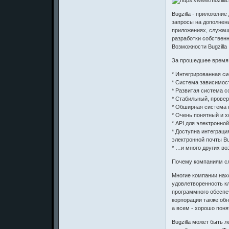
Bugzilla - приложени
запросы на дополнени
приложениях, служаща
разработки собствен
Возможности Bugzilla
За прошедшее время B
* Интегрированная с
* Система зависимос
* Развитая система с
* Стабильный, прове
* Обширная система
* Очень понятный и 
* API для электронно
* Доступна интеграц
электронной почты Bug
* …и много других во
Почему компаниям сл
Многие компании нах
удовлетворенность к
программного обеспе
корпорации также об
а всем - хорошо пон
Bugzilla может быть