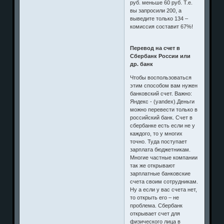
руб. меньше 60 руб. Т.е.
вы запросили 200, а
выведите только 134 –
комиссия составит 67%!
Перевод на счет в
Сбербанк России или
др. банк
Чтобы воспользоваться
этим способом вам нужен
банковский счет. Важно:
Яндекс - (yandex).Деньги
можно перевести только в
российский банк. Счет в
сбербанке есть если не у
каждого, то у многих
точно. Туда поступает
зарплата бюджетникам.
Многие частные компании
так же открывают
зарплатные банковские
счета своим сотрудникам.
Ну а если у вас счета нет,
то открыть его – не
проблема. Сбербанк
открывает счет для
физического лица в