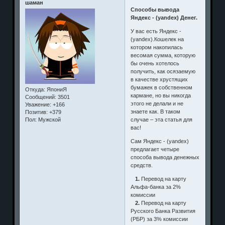
шаман
Способы вывода
Яндекс - (yandex) Денег.
У вас есть Яндекс -
(yandex).Кошелек на
котором накопилась
весомая сумма, которую
бы очень хотелось
получить, как осязаемую
в качестве хрустящих
бумажек в собственном
Откуда:
ЯпониЯ
кармане, но вы никогда
Сообщений:
3501
этого не делали и не
Уважение:
+166
знаете как. В таком
Позитив:
+379
случае – эта статья для
Пол:
Мужской
вас!
Сам Яндекс - (yandex)
предлагает четыре
способа вывода денежных
средств.
1.
Перевод на карту
Альфа-банка за 2%
комиссии
2.
Перевод на карту
Русского Банка Развития
(РБР) за 3% комиссии