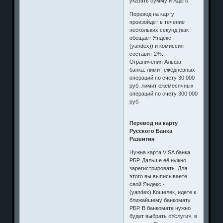
указать сумму и ждать
Перевод на карту
произойдет в течение
нескольких секунд (как
обещает Яндекс -
(yandex)) и комиссия
составит 2%.
Ограничения Альфа-
банка: лимит ежедневных
операций по счету 30 000
руб. лимит ежемесячных
операций по счету 300 000
руб.
Перевод на карту
Русского Банка
Развития
Нужна карта VISA банка
РБР. Дальше её нужно
зарегистрировать. Для
этого вы выписываете
свой Яндекс -
(yandex).Кошелек, идете к
ближайшему банкомату
РБР. В банкомате нужно
будет выбрать «Услуги», в