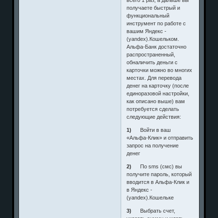
получаете быстрый и
функциональный
инструмент по работе с
вашим Яндекс -
(yandex).Кошельком.
Альфа-Банк достаточно
распространенный,
обналичить деньги с
карточки можно во многих
местах. Для перевода
денег на карточку (после
единоразовой настройки,
как описано выше) вам
потребуется сделать
следующие действия:
1)
Войти в ваш
«Альфа-Клик» и отправить
запрос на получение
денег
2)
По sms (смс) вы
получите пароль, который
вводится в Альфа-Клик и
в Яндекс -
(yandex).Кошельке
3)
Выбрать счет,