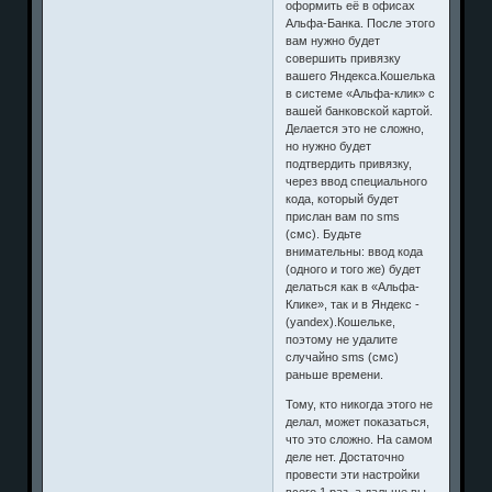
оформить её в офисах
Альфа-Банка. После этого
вам нужно будет
совершить привязку
вашего Яндекса.Кошелька
в системе «Альфа-клик» с
вашей банковской картой.
Делается это не сложно,
но нужно будет
подтвердить привязку,
через ввод специального
кода, который будет
прислан вам по sms
(смс). Будьте
внимательны: ввод кода
(одного и того же) будет
делаться как в «Альфа-
Клике», так и в Яндекс -
(yandex).Кошельке,
поэтому не удалите
случайно sms (смс)
раньше времени.
Тому, кто никогда этого не
делал, может показаться,
что это сложно. На самом
деле нет. Достаточно
провести эти настройки
всего 1 раз, а дальше вы