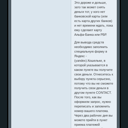
Это дороже и дольше,
зато так может снять
деньги тот, у кого нет
банковской карты (или
есть карта других банков)
и нет времени ждать, пока
ему сделают карту
Альфа-Банка или РБР.
Для вывода средств
необходимо заполнить
специальную форму в
Яндекс -
(yandex).Кошельке, в
которой указывается в
каком пункте вы получите
свои деньги. Отнеситесь к
выбору пункта серьезно,
потому что вы не сможете
получить свои деньги в
другом пункте CONTACT.
После того, как вы
оформили запрос, нужно
переписать и запомнить
номер вашего платежа.
Через два рабочих дня вы
можете прийти в пункт
приема платежей