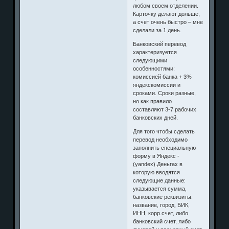
любом своем отделении.
Карточку делают дольше,
а счет очень быстро – мне
сделали за 1 день.
Банковский перевод
характеризуется
следующими
особенностями:
комиссией банка + 3%
яндекскомиссии и
сроками. Сроки разные,
но как правило
составляют 3-7 рабочих
банковских дней.
Для того чтобы сделать
перевод необходимо
заполнить специальную
форму в Яндекс -
(yandex).Деньгах в
которую вводятся
следующие данные:
указывается сумма,
банковские реквизиты:
название, город, БИК,
ИНН, корр.счет, либо
банковский счет, либо