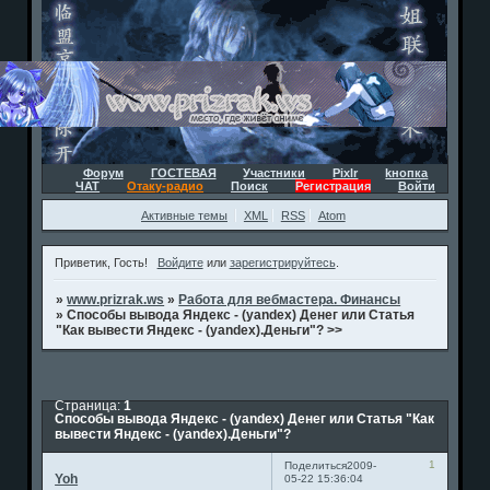
Форум
ГОСТЕВАЯ
Участники
Pixlr
kнопка
ЧАТ
Отаку-радио
Поиск
Регистрация
Войти
Активные темы
XML
RSS
Atom
Приветик, Гость!
Войдите
или
зарегистрируйтесь
.
»
www.prizrak.ws
»
Работа для вебмастера. Финансы
»
Способы вывода Яндекс - (yandex) Денег или Статья
"Как вывести Яндекс - (yandex).Деньги"? >>
Страница:
1
Способы вывода Яндекс - (yandex) Денег или Статья "Как
вывести Яндекс - (yandex).Деньги"?
1
Поделиться
2009-
Yoh
05-22 15:36:04