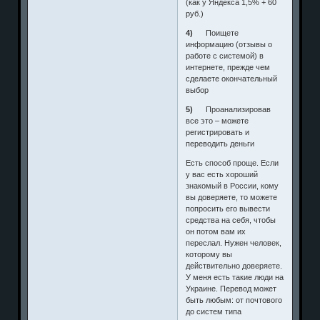
(как у Яндекса 1,5% + 60
руб.)
4)
Поищете
информацию (отзывы о
работе с системой) в
интернете, прежде чем
сделаете окончательный
выбор
5)
Проанализировав
все это – можете
регистрировать и
переводить деньги
Есть способ проще. Если
у вас есть хороший
знакомый в России, кому
вы доверяете, то можете
попросить его вывести
средства на себя, чтобы
он потом вам их
переслал. Нужен человек,
которому вы
действительно доверяете.
У меня есть такие люди на
Украине. Перевод может
быть любым: от почтового
до систем типа