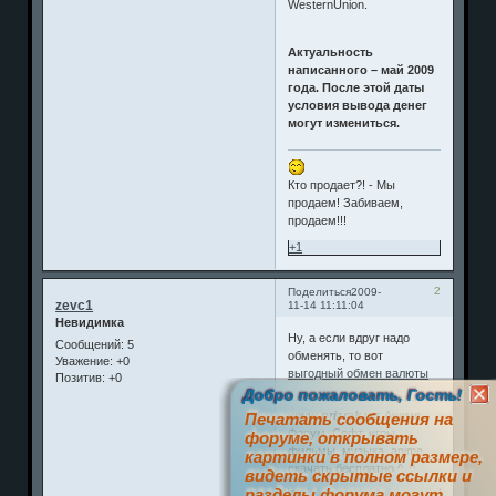
WesternUnion.
Актуальность
написанного – май 2009
года. После этой даты
условия вывода денег
могут измениться.
Кто продает?! - Мы
продаем! Забиваем,
продаем!!!
+1
2
Поделиться
2009-
zevc1
11-14 11:11:04
Невидимка
Ну, а если вдруг надо
Сообщений:
5
обменять, то вот
Уважение:
+0
выгодный обмен валюты
Позитив:
+0
Добро пожаловать, Гость!
www.prizrak.ws
Аниме
Печатать сообщения на
Форум. Софт, игры,
форуме, открывать
фильмы, музыка, anime
картинки в полном размере,
скачать бесплатно ^_^
видеть скрытые ссылки и
разделы форума могут
0