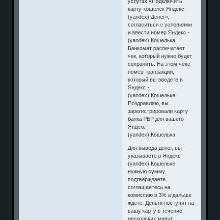
услугах «Подключить
карту-кошелек Яндекс -
(yandex).Денег»,
согласиться с условиями
и ввести номер Яндекс -
(yandex).Кошелька.
Банкомат распечатает
чек, который нужно будет
сохранить. На этом чеке
номер транзакции,
который вы введете в
Яндекс -
(yandex).Кошельке.
Поздравляю, вы
зарегистрировали карту
банка РБР для вашего
Яндекс -
(yandex).Кошелька.
Для вывода денег, вы
указываете в Яндекс -
(yandex).Кошельке
нужную сумму,
подтверждаете,
соглашаетесь на
комиссию в 3% а дальше
ждете. Деньги поступят на
вашу карту в течение
нескольких минут.