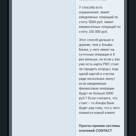
У способа есть
ограничения: лимит
ежедневных операций по
счету 5000 руб. лимит
ежемесячных операций по
счету 150 000 руб.
Этот способ дольше и
дороже, чем у Альфа-
Банка, у него лимит на
суточные операции в 6
раз меньше, но если у вас
уже есть карта РБР, стоит
ли городить огород с еще
одной картой и счетом
ради нескольких минут
если ежедневные
финансовые операции
будут не больше 5000
руб.? Если считаете, что
стоит – то Альфа-Банк
будет рад тому, что у него
появится новый клиент.
Пункты приема системы
платежей CONTACT