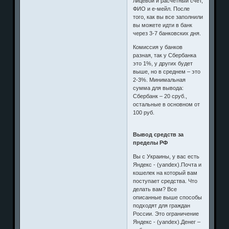
лицевой и расчетный счет,
ФИО и е-мейл. После
того, как вы все заполнили
вы можете идти в банк
через 3-7 банковских дня.
Комиссия у банков
разная, так у Сбербанка
это 1%, у других будет
выше, но в среднем – это
2-3%. Минимальная
сумма для вывода:
Сбербанк – 20 сруб.,
остальные в основном от
100 руб.
Вывод средств за
пределы РФ
Вы с Украины, у вас есть
Яндекс - (yandex).Почта и
кошелек на который вам
поступает средства. Что
делать вам? Все
описанные выше способы
подходят для граждан
России. Это ограничение
Яндекс - (yandex).Денег –