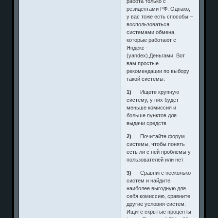
работа только с
резидентами РФ. Однако,
у вас тоже есть способы –
воспользоваться
системами обмена,
которые работают с
Яндекс -
(yandex).Деньгами. Вот
вам простые
рекомендации по выбору
такой системы:
1)
Ищете крупную
систему, у них будет
меньше комиссия и
больше пунктов для
выдачи средств
2)
Почитайте форум
системы, чтобы понять
есть ли с ней проблемы у
пользователей или нет
3)
Сравните несколько
систем и найдите
наиболее выгодную для
себя комиссию, сравните
другие условия систем.
Ищите скрытые проценты