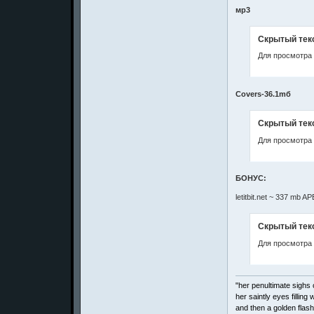
мр3
Скрытый тек
Для просмотра 
Covers-36.1mб
Скрытый тек
Для просмотра 
БОНУС:
letitbit.net ~ 337 mb A
Скрытый тек
Для просмотра 
"her penultimate sighs c
her saintly eyes filling w
and then a golden flash