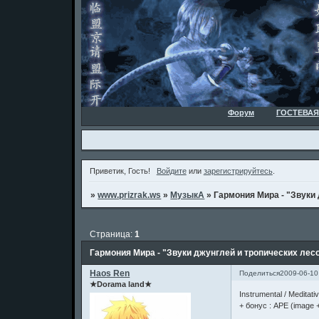
Форум
ГОСТЕВАЯ
Приветик, Гость!
Войдите
или
зарегистрируйтесь
.
»
www.prizrak.ws
»
МузыкА
»
Гармония Мира - "Звуки
Страница:
1
Гармония Мира - "Звуки джунглей и тропических лесо
Haos Ren
Поделиться
2009-06-10
★Dorama land★
Instrumental / Meditat
+ бонус : APE (image 