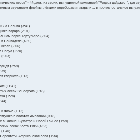
опических лесов" - 4й диск, из серии, выпущенной компанией "Ридерз дайджест", где з
жным звучанием флейты, лёгкими переборами гитары и ... в прочим остальное вы узн
ии Ла Сельва (3:41)
нике Карара (2:01)
альном парке Тортугьеро (2:04)
т в Сайваделе (4:39)
Тикаля (2:06)
в Папуа (2:20)
 (5:03)
дождя (2:59)
:39)
ля кларнета (1:13)
ле (11:41)
стых лесах Венесуэла (1:45)
аха (1:28)
:44)
 и чибис (1:12)
 лягушка в болотах Амазонии (0:46)
х в Габоне, Суматре и Новой Гвинее (1:59)
еских лесах Коста-Рики (4:53)
 (1:40)
Серенгети. Африканская сова (1:34)