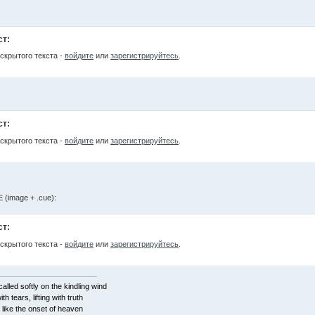
ст:
скрытого текста -
войдите
или
зарегистрируйтесь
.
ст:
скрытого текста -
войдите
или
зарегистрируйтесь
.
PE (image + .cue):
ст:
скрытого текста -
войдите
или
зарегистрируйтесь
.
alled softly on the kindling wind
ith tears, lifting with truth
 like the onset of heaven