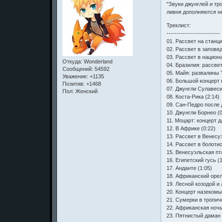
"Звуки джунглей и тр
ливня дополняются не
Треклист:
---------------------------
01. Рассвет на станц
02. Рассвет в заповед
03. Рассвет в национ
Откуда:
Wonderland
04. Бразилия: рассве
Сообщений:
54592
05. Майя: развалины 
Уважение:
+1135
06. Большой концерт 
Позитив:
+1468
07. Джунгли Сулавеси
Пол:
Женский
08. Коста-Рика (2:14)
09. Сан-Педро после 
10. Джунгли Борнео (0
11. Моцарт: концерт д
12. В Африке (0:22)
13. Рассвет в Венесуэ
14. Рассвет в болоти
15. Венесуэльская пт
16. Египетский гусь (1
17. Анданте (1:05)
18. Африканский орел
19. Лесной козодой и
20. Концерт назекомы
21. Сумерки в тропич
22. Африканская ночь
23. Пятнистый даман 