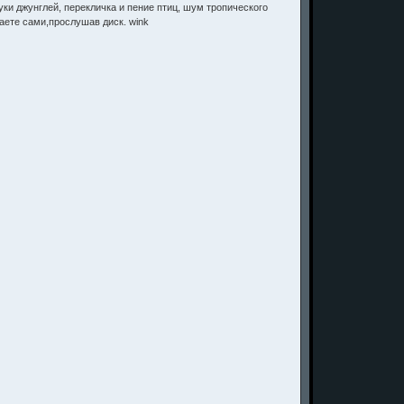
вуки джунглей, перекличка и пение птиц, шум тропического
аете сами,прослушав диск. wink