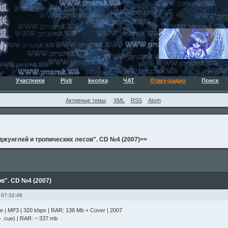
Участники
Pixlr
kнопка
ЧАТ
Отаку-радио
Поиск
Активные темы
XML
RSS
Atom
 джунглей и тропических лесов". CD №4 (2007)>>
в". CD №4 (2007)
 07:32:48
ive | MP3 | 320 kbps | RAR: 138 Mb + Cover | 2007
+ .cue) | RAR: ~ 337 mb