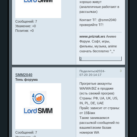
хорошо живут
(аналогичные работают в
рассылках)
Контакт ТГ: @smm2040
Сообщений:
7
проверяйте ТГ!
Уважение:
+0
Позитив:
+0
www.prizrak.ws
Аниме
Форум. Софт, игры,
фильмы, музыка, anime
скачать бесплатно ^_^
0
3
Поделиться
2024-
SMM2040
07-20 20:14:17
Тень форума
Прогретые аккаунты
WA/WA BIZ в продаже
(есть свежий прогрев)
Страны: РФ, UA, UK, US,
IN, PL, DE, UAE
Прайс зависит от страны:
от 15$/акк
Также занимаемся
рассылкой сообщений по
вашим/своим базам
Сообщений:
7
номеров WA