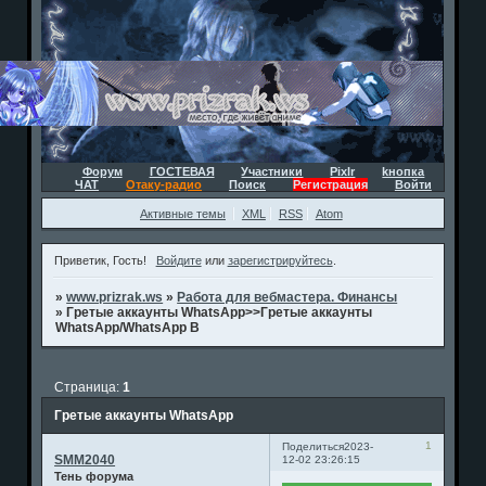
Форум
ГОСТЕВАЯ
Участники
Pixlr
kнопка
ЧАТ
Отаку-радио
Поиск
Регистрация
Войти
Активные темы
XML
RSS
Atom
Приветик, Гость!
Войдите
или
зарегистрируйтесь
.
»
www.prizrak.ws
»
Работа для вебмастера. Финансы
»
Гретые аккаунты WhatsApp>>Гретые аккаунты
WhatsApp/WhatsApp B
Страница:
1
Гретые аккаунты WhatsApp
1
Поделиться
2023-
SMM2040
12-02 23:26:15
Тень форума