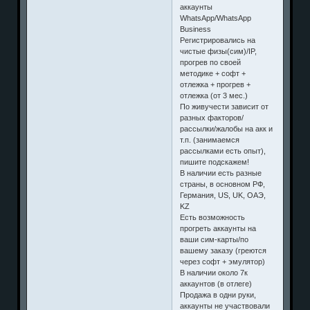
аккаунты
WhatsApp/WhatsApp
Business
Регистрировались на
чистые физы(сим)/IP,
прогрев по своей
методике + софт +
отлежка + прогрев +
отлежка (от 3 мес.)
По живучести зависит от
разных факторов/
рассылки/жалобы на акк и
т.п. (занимаемся
рассылками есть опыт),
пишите подскажем!
В наличии есть разные
страны, в основном РФ,
Германия, US, UK, ОАЭ,
KZ
Есть возможность
прогреть аккаунты на
ваши сим-карты/по
вашему заказу (греются
через софт + эмулятор)
В наличии около 7к
аккаунтов (в отлеге)
Продажа в одни руки,
аккаунты не участвовали