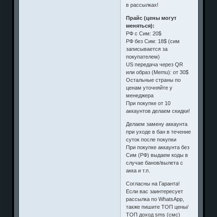
в рассылках!
Прайс (цены могут
меняться):
РФ с Сим: 20$
РФ без Сим: 18$ (сим
записывается за
покупателем)
US передача через QR
или образ (Memu): от 30$
Остальные страны по
ценам уточняйте у
менеджера
При покупке от 10
аккаунтов делаем скидки!
Делаем замену аккаунта
при уходе в бан в течение
суток после покупки
При покупке аккаунта без
Сим (РФ) выдаем коды в
случае банов/вылета с
акка и т.п.
Согласны на Гаранта!
Если вас заинтересует
рассылка по WhatsApp,
также пишите ТОП цены/
ТОП доход sms (смс)