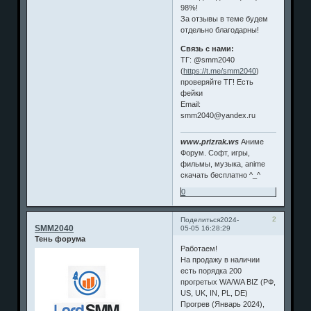
98%!
За отзывы в теме будем
отдельно благодарны!
Связь с нами:
ТГ: @smm2040
(
https://t.me/smm2040
)
проверяйте ТГ! Есть
фейки
Email:
smm2040@yandex.ru
www.prizrak.ws
Аниме
Форум. Софт, игры,
фильмы, музыка, anime
скачать бесплатно ^_^
0
2
Поделиться
2024-
SMM2040
05-05 16:28:29
Тень форума
Работаем!
На продажу в наличии
есть порядка 200
прогретых WA/WA BIZ (РФ,
US, UK, IN, PL, DE)
Прогрев (Январь 2024),