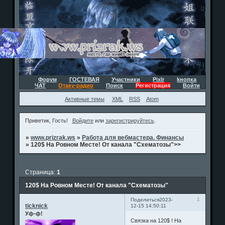
Форум
ГОСТЕВАЯ
Участники
Pixlr
kнопка
ЧАТ
Отаку-радио
Поиск
Регистрация
Войти
Активные темы
XML
RSS
Atom
Приветик, Гость!
Войдите
или
зарегистрируйтесь
.
»
www.prizrak.ws
»
Работа для вебмастера. Финансы
»
120$ На Ровном Месте! От канала "Схематозы">>
Страница:
1
120$ На Ровном Месте! От канала "Схематозы"
1
Поделиться
2023-
ticknick
12-15 14:50:11
Уф-ф!
Связка на 120$ ! На