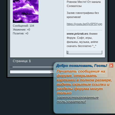
Ровном Месте! От канала
Схематозы
Залив говнотрафика без
креативов!
https://youtu.be/Qv5PSYyqngA
Сообщений:
104
Уважение:
+0
Позитив:
+0
www.prizrak.ws
Аниме
Форум. Софт, игры,
фильмы, музыка, anime
скачать бесплатно ^_^
0
Страница:
1
Добро пожаловать, Гость!
Печатать сообщения на
^.^вверх^.^
форуме, открывать
картинки в полном размере,
видеть скрытые ссылки и
разделы форума могут
только
зарегистрированные
пользователи!