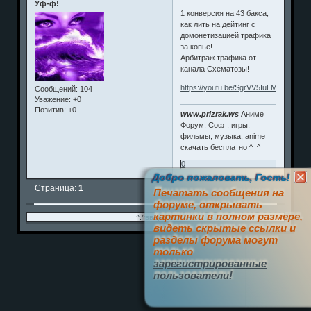
Уф-ф!
1 конверсия на 43 бакса,
как лить на дейтинг с
домонетизацией трафика
за копье!
Арбитраж трафика от
канала Схематозы!
https://youtu.be/SgrVV5IuLMw
Сообщений:
104
Уважение:
+0
Позитив:
+0
www.prizrak.ws
Аниме
Форум. Софт, игры,
фильмы, музыка, anime
скачать бесплатно ^_^
0
Добро пожаловать, Гость!
Страница:
1
Печатать сообщения на
форуме, открывать
картинки в полном размере,
^.^вверх^.^
видеть скрытые ссылки и
разделы форума могут
только
зарегистрированные
пользователи!