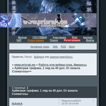
Форум
ГОСТЕВАЯ
Участники
Pixlr
kнопка
ЧАТ
Отаку-радио
Поиск
Регистрация
Войти
Активные темы
XML
RSS
Atom
Приветик, Гость!
Войдите
или
зарегистрируйтесь
.
»
www.prizrak.ws
»
Работа для вебмастера. Финансы
»
Арбитраж трафика. 1 лид на 40 дол. От канала
Схематозы>>
Страница:
1
Арбитраж трафика. 1 лид на 40 дол. От канала
Схематозы
1
Поделиться
2023-
ticknick
12-25 15:14:50