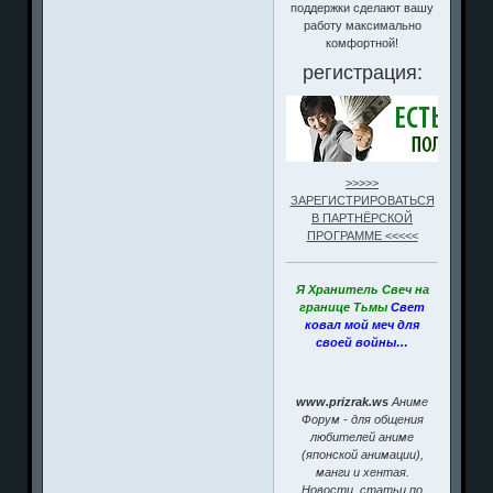
поддержки сделают вашу
работу максимально
комфортной!
регистрация:
>>>>>
ЗАРЕГИСТРИРОВАТЬСЯ
В ПАРТНЁРСКОЙ
ПРОГРАММЕ <<<<<
Я Хранитель Свеч на
границе Тьмы
Свет
ковал мой меч для
своей войны…
www.prizrak.ws
Аниме
Форум - для общения
любителей аниме
(японской анимации),
манги и хентая.
Новости, статьи по