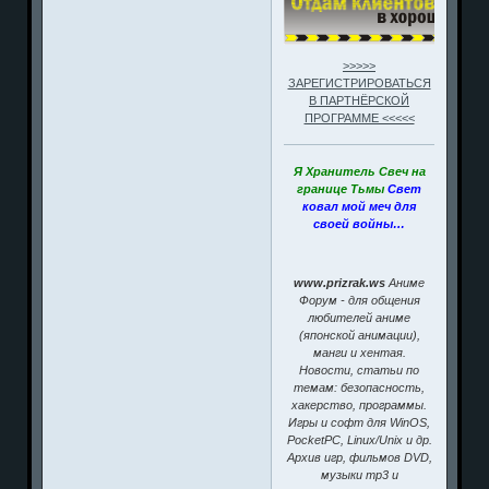
>>>>>
ЗАРЕГИСТРИРОВАТЬСЯ
В ПАРТНЁРСКОЙ
ПРОГРАММЕ <<<<<
Я Хранитель Свеч на
границе Тьмы
Свет
ковал мой меч для
своей войны…
www.prizrak.ws
Аниме
Форум - для общения
любителей аниме
(японской анимации),
манги и хентая.
Новости, статьи по
темам: безопасность,
хакерство, программы.
Игры и софт для WinOS,
PocketPC, Linux/Unix и др.
Архив игр, фильмов DVD,
музыки mp3 и