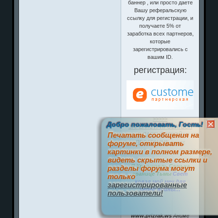
баннер , или просто даете
Вашу реферальскую
ссылку для регистрации, и
получаете 5% от
заработка всех партнеров,
которые
зарегистрировались с
вашим ID.
регистрация:
>>>>>
Добро пожаловать, Гость!
ЗАРЕГИСТРИРОВАТЬСЯ
Печатать сообщения на
В ПАРТНЁРСКОЙ
форуме, открывать
ПРОГРАММЕ <<<<<
картинки в полном размере,
видеть скрытые ссылки и
Я Хранитель Свеч на
разделы форума могут
границе Тьмы
Свет
только
ковал мой меч для
зарегистрированные
своей войны…
пользователи!
www.prizrak.ws
Аниме