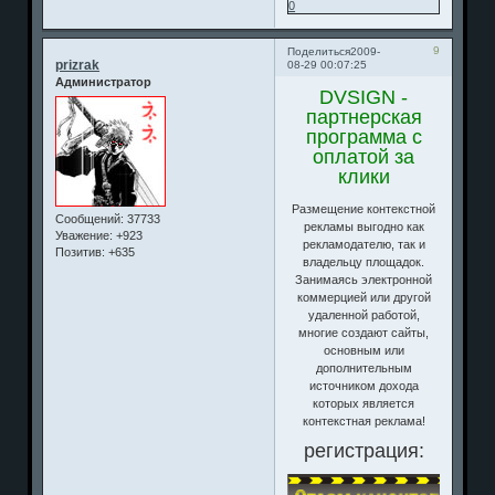
0
9
Поделиться
2009-
prizrak
08-29 00:07:25
Администратор
DVSIGN -
партнерская
программа с
оплатой за
клики
Размещение контекстной
Сообщений:
37733
рекламы выгодно как
Уважение:
+923
рекламодателю, так и
Позитив:
+635
владельцу площадок.
Занимаясь электронной
коммерцией или другой
удаленной работой,
многие создают сайты,
основным или
дополнительным
источником дохода
которых является
контекстная реклама!
регистрация: