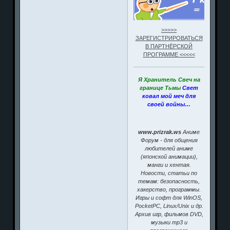
>>>>>
ЗАРЕГИСТРИРОВАТЬСЯ
В ПАРТНЁРСКОЙ
ПРОГРАММЕ <<<<<
Я Хранитель Свеч на
границе Тьмы
Свет
ковал мой меч для
своей войны…
www.prizrak.ws
Аниме
Форум - для общения
любителей аниме
(японской анимации),
манги и хентая.
Новости, статьи по
темам: безопасность,
хакерство, программы.
Игры и софт для WinOS,
PocketPC, Linux/Unix и др.
Архив игр, фильмов DVD,
музыки mp3 и