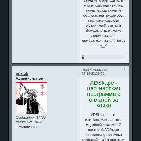
скачать anime, скачать
мангу, скачать хентай,
скачать яой, скачать
юри, скачать аниме обои
картинки, скачать
музыку mp3, скачать
фильмы dvd, скачать
софт, скачать
программы, скачать игры
^__^
0
8
Поделиться
2009-
prizrak
08-28 23:38:55
Администратор
ADSkape -
партнерская
программа с
оплатой за
клики
ADSkape — это
Сообщений:
37733
интеллектуальная сеть
Уважение:
+923
медийной рекламы. С
Позитив:
+635
системой ADSkape
проведение рекламных
кампаний станет простым,