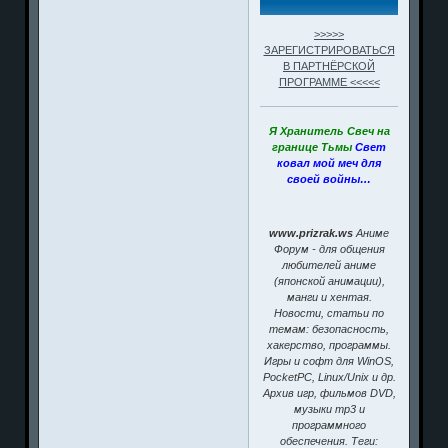
>>>>>
ЗАРЕГИСТРИРОВАТЬСЯ
В ПАРТНЁРСКОЙ
ПРОГРАММЕ <<<<<
Я Хранитель Свеч на
границе Тьмы
Свет
ковал мой меч для
своей войны…
www.prizrak.ws
Аниме
Форум - для общения
любителей аниме
(японской анимации),
манги и хентая.
Новости, статьи по
темам: безопасность,
хакерство, программы.
Игры и софт для WinOS,
PocketPC, Linux/Unix и др.
Архив игр, фильмов DVD,
музыки mp3 и
программного
обеспечения. Теги: