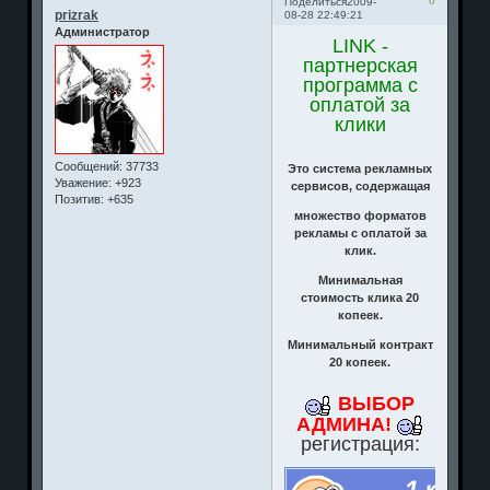
6
Поделиться
2009-
prizrak
08-28 22:49:21
Администратор
LINK -
партнерская
программа с
оплатой за
клики
Сообщений:
37733
Это система рекламных
Уважение:
+923
сервисов, содержащая
Позитив:
+635
множество форматов
рекламы с оплатой за
клик.
Минимальная
стоимость клика 20
копеек.
Минимальный контракт
20 копеек.
ВЫБОР
АДМИНА!
регистрация: