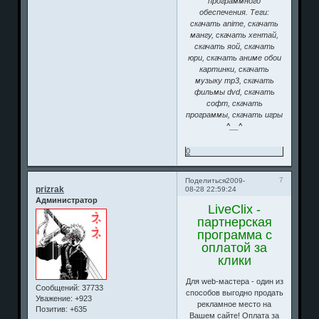
программного
обеспечения. Теги:
скачать anime, скачать
мангу, скачать хентай,
скачать яой, скачать
юри, скачать аниме обои
картинки, скачать
музыку mp3, скачать
фильмы dvd, скачать
софт, скачать
программы, скачать игры
^__^
0
7
Поделиться
2009-
prizrak
08-28 22:59:24
Администратор
LiveClix -
партнерская
программа с
оплатой за
клики
Для web-мастера - один из
Сообщений:
37733
способов выгодно продать
Уважение:
+923
рекламное место на
Позитив:
+635
Вашем сайте! Оплата за