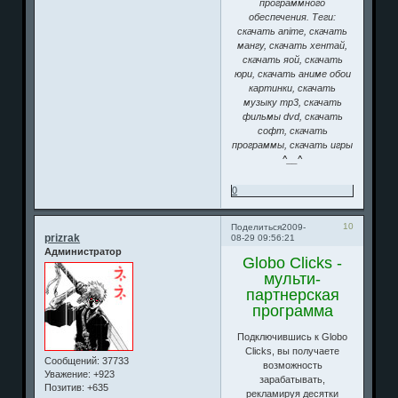
программного
обеспечения. Теги:
скачать anime, скачать
мангу, скачать хентай,
скачать яой, скачать
юри, скачать аниме обои
картинки, скачать
музыку mp3, скачать
фильмы dvd, скачать
софт, скачать
программы, скачать игры
^__^
0
10
Поделиться
2009-
prizrak
08-29 09:56:21
Администратор
Globo Clicks -
мульти-
партнерская
программа
Подключившись к Globo
Clicks, вы получаете
Сообщений:
37733
возможность
Уважение:
+923
зарабатывать,
Позитив:
+635
рекламируя десятки