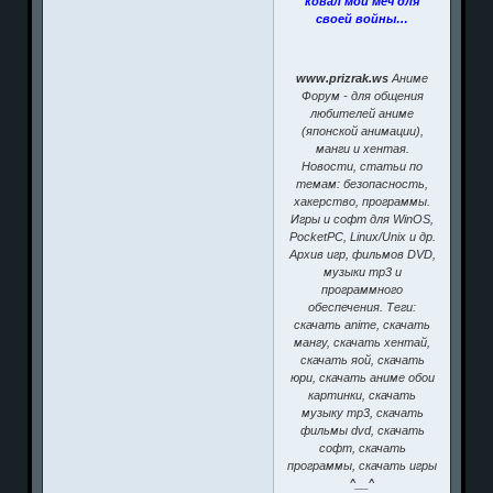
ковал мой меч для
своей войны…
www.prizrak.ws
Аниме
Форум - для общения
любителей аниме
(японской анимации),
манги и хентая.
Новости, статьи по
темам: безопасность,
хакерство, программы.
Игры и софт для WinOS,
PocketPC, Linux/Unix и др.
Архив игр, фильмов DVD,
музыки mp3 и
программного
обеспечения. Теги:
скачать anime, скачать
мангу, скачать хентай,
скачать яой, скачать
юри, скачать аниме обои
картинки, скачать
музыку mp3, скачать
фильмы dvd, скачать
софт, скачать
программы, скачать игры
^__^