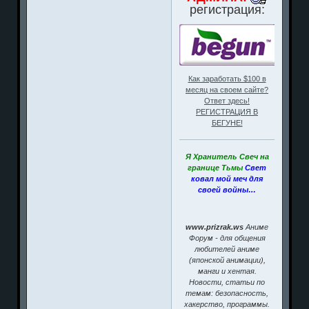
регистрация:
Как заработать $100 в
месяц на своем сайте?
Ответ здесь!
РЕГИСТРАЦИЯ В
БЕГУНЕ!
Я Хранитель Свеч на
границе Тьмы
Свет
ковал мой меч для
своей войны…
www.prizrak.ws
Аниме
Форум - для общения
любителей аниме
(японской анимации),
манги и хентая.
Новости, статьи по
темам: безопасность,
хакерство, программы.