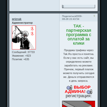
0
5
Поделиться
2009-
prizrak
08-28 22:43:54
Администратор
TAK -
партнерская
программа с
оплатой за
клики
Продажа трафика через
Сообщений:
37733
Tak.Ru проста и понятна.
Уважение:
+923
Если у вас есть сайт, вы
Позитив:
+635
определенно можете
заработать на рекламе.
Причем, первый платеж
можете получить сегодня
же. Деньги отправляются
в день запроса.
ВЫБОР
АДМИНА!
регистрация: