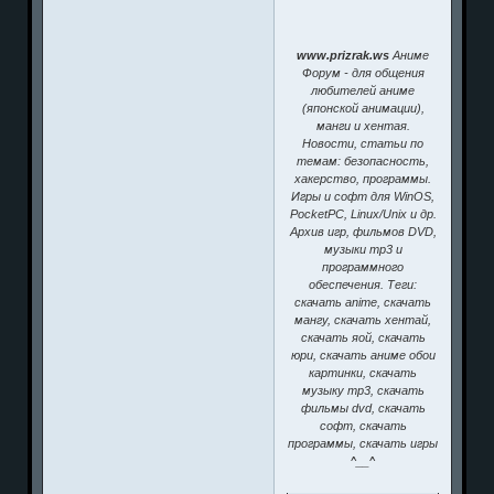
www.prizrak.ws
Аниме
Форум - для общения
любителей аниме
(японской анимации),
манги и хентая.
Новости, статьи по
темам: безопасность,
хакерство, программы.
Игры и софт для WinOS,
PocketPC, Linux/Unix и др.
Архив игр, фильмов DVD,
музыки mp3 и
программного
обеспечения. Теги:
скачать anime, скачать
мангу, скачать хентай,
скачать яой, скачать
юри, скачать аниме обои
картинки, скачать
музыку mp3, скачать
фильмы dvd, скачать
софт, скачать
программы, скачать игры
^__^