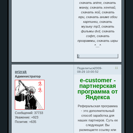
скачать anime, скачать
мангу, скачать хентай,
скачать яой, скачать
юри, скачать аниме обои
картинки, скачать
музыку mp3, скачать
фильмы dvd, скачать
софт, скачать
программы, скачать игры
^__^
0
11
Поделиться
2009-
prizrak
08-29 10:00:52
Администратор
e-customer -
партнерская
программа от
Яндекса
Реферальская программа
- это дополнительный
Сообщений:
37733
способ заработка для
Уважение:
+923
наших партнеров. Суть ее
Позитив:
+635
следующая: Вы
размещаете ссылку или