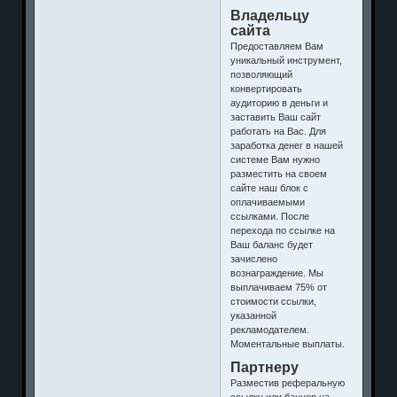
Владельцу
сайта
Предоставляем Вам
уникальный инструмент,
позволяющий
конвертировать
аудиторию в деньги и
заставить Ваш сайт
работать на Вас. Для
заработка денег в нашей
системе Вам нужно
разместить на своем
сайте наш блок с
оплачиваемыми
ссылками. После
перехода по ссылке на
Ваш баланс будет
зачислено
вознаграждение. Мы
выплачиваем 75% от
стоимости ссылки,
указанной
рекламодателем.
Моментальные выплаты.
Партнеру
Разместив реферальную
ссылку или баннер на