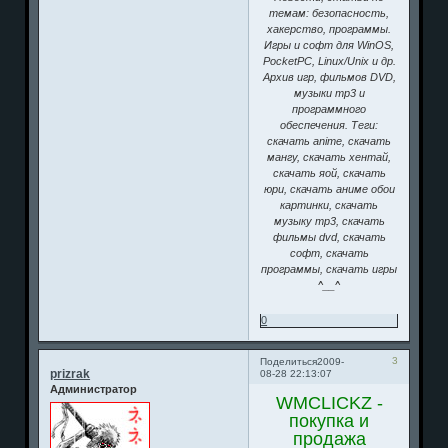
темам: безопасность,
хакерство, программы.
Игры и софт для WinOS,
PocketPC, Linux/Unix и др.
Архив игр, фильмов DVD,
музыки mp3 и
программного
обеспечения. Теги:
скачать anime, скачать
мангу, скачать хентай,
скачать яой, скачать
юри, скачать аниме обои
картинки, скачать
музыку mp3, скачать
фильмы dvd, скачать
софт, скачать
программы, скачать игры
^__^
0
3
Поделиться
2009-
prizrak
08-28 22:13:07
Администратор
WMCLICKZ -
покупка и
продажа