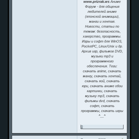
www.prizrak.ws
Аниме
Форум - для общения
любителей аниме
(японской анимации),
манги и хентая.
Новости, статьи по
темам: безопасность,
хакерство, программы.
Игры и софт для WinOS,
PocketPC, Linux/Unix и др.
Архив игр, фильмов DVD,
музыки mp3 и
программного
обеспечения. Теги:
скачать anime, скачать
мангу, скачать хентай,
скачать яой, скачать
юри, скачать аниме обои
картинки, скачать
музыку mp3, скачать
фильмы dvd, скачать
софт, скачать
программы, скачать игры
^__^
0