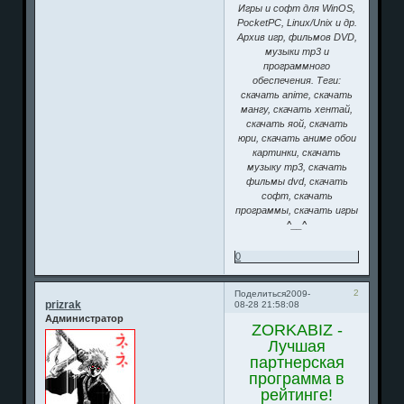
Игры и софт для WinOS,
PocketPC, Linux/Unix и др.
Архив игр, фильмов DVD,
музыки mp3 и
программного
обеспечения. Теги:
скачать anime, скачать
мангу, скачать хентай,
скачать яой, скачать
юри, скачать аниме обои
картинки, скачать
музыку mp3, скачать
фильмы dvd, скачать
софт, скачать
программы, скачать игры
^__^
0
2
Поделиться
2009-
prizrak
08-28 21:58:08
Администратор
ZORKABIZ -
Лучшая
партнерская
программа в
рейтинге!