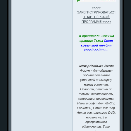
>>>>>
ЗАРЕГИСТРИРОВАТЬСЯ
В ПАРТНЁРСКОЙ
ПРОГРАММЕ <<<<<
Я Хранитель Свеч на
границе Тьмы
Свет
ковал мой меч для
своей войны…
www.prizrak.ws
Аниме
Форум - для общения
любителей аниме
(японской анимации),
манги и хентая.
Новости, статьи по
темам: безопасность,
хакерство, программы.
Игры и софт для WinOS,
PocketPC, Linux/Unix и др.
Архив игр, фильмов DVD,
музыки mp3 и
программного
обеспечения. Теги: