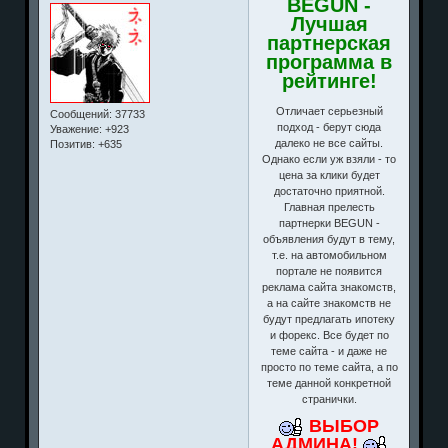
BEGUN -
Лучшая
партнерская
программа в
рейтинге!
Отличает серьезный
Сообщений:
37733
подход - берут сюда
Уважение:
+923
далеко не все сайты.
Позитив:
+635
Однако если уж взяли - то
цена за клики будет
достаточно приятной.
Главная прелесть
партнерки BEGUN -
объявления будут в тему,
т.е. на автомобильном
портале не появится
реклама сайта знакомств,
а на сайте знакомств не
будут предлагать ипотеку
и форекс. Все будет по
теме сайта - и даже не
просто по теме сайта, а по
теме данной конкретной
странички.
ВЫБОР
АДМИНА!