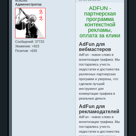
Администратор
ADFUN -
партнерская
программа
контекстной
рекламы,
оплата за клики
Сообщений:
37733
AdFun для
Уважение:
+923
вебмастеров
Позитив:
+635
AdFun - новое слово в
монетизации трафика. Мы
постарались учесть
недостатки и достоинства
различных партнерских
программ и уверены, что
сделали лучший
инструмент для
конвертации трафика в
реальные деньги.
AdFun для
рекламодателей
AdFun - новое слово в
монетизации трафика. Мы
постарались учесть
недостатки и достоинства