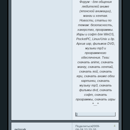
Форум - для общения
любителей аниме
(японской анимации),
манги и хентая.
Новости, статьи по
темам: безопасность,
хакерство, программы.
Игры и софт для WinOS,
PocketPC, Linux/Unix и др.
Архив игр, фильмов DVD,
музыки mp3 и
программного
обеспечения. Теги:
скачать anime, скачать
мангу, скачать хентай,
скачать яой, скачать
юри, скачать аниме обои
картинки, скачать
музыку mp3, скачать
фильмы dvd, скачать
софт, скачать
программы, скачать игры
^__^
0
4
Поделиться
2009-
prizrak
08-28 22:25:35