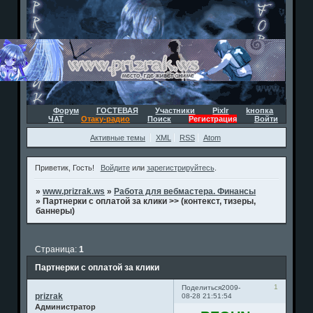
Форум
ГОСТЕВАЯ
Участники
Pixlr
kнопка
ЧАТ
Отаку-радио
Поиск
Регистрация
Войти
Активные темы
XML
RSS
Atom
Приветик, Гость!
Войдите
или
зарегистрируйтесь
.
»
www.prizrak.ws
»
Работа для вебмастера. Финансы
»
Партнерки с оплатой за клики >> (контекст, тизеры,
баннеры)
Страница:
1
Партнерки с оплатой за клики
1
Поделиться
2009-
prizrak
08-28 21:51:54
Администратор