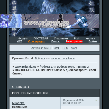
Форум
ГОСТЕВАЯ
Участники
Pixlr
kнопка
ЧАТ
Отаку-радио
Поиск
Регистрация
Войти
Активные темы
XML
RSS
Atom
Приветик, Гость!
Войдите
или
зарегистрируйтесь
.
»
www.prizrak.ws
»
Работа для вебмастера. Финансы
»
ВОЛШЕБНЫЕ БОТИНКИ>>Как за 5 дней построить свой
бизнес
Страница:
1
ВОЛШЕБНЫЕ БОТИНКИ
1
Поделиться
2009-
Milochka
09-08 19:31:22
Невидимка