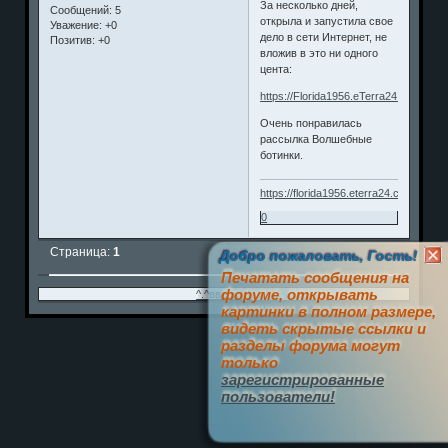
За несколько дней,
Сообщений:
5
открыла и запустила свое
Уважение:
+0
дело в сети Интернет, не
Позитив:
+0
вложив в это ни одного
цента:
https://Florida1956.eTerra24.com/busi
Очень понравилась
рассылка Волшебные
ботинки.
https://florida1956.eterra24.com/about/
0
Страница:
1
Добро пожаловать, Гость!
Печатать сообщения на
форуме, открывать
^.^вверх^.^
картинки в полном размере,
видеть скрытые ссылки и
разделы форума могут
только
зарегистрированные
пользователи!