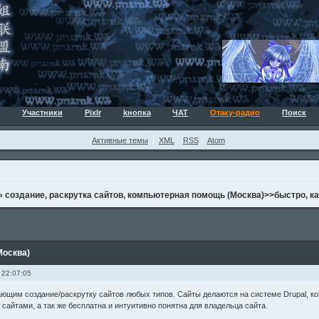
Участники
Pixlr
kнопка
ЧАТ
Отаку-радио
Поиск
Активные темы
XML
RSS
Atom
»
создание, раскрутка сайтов, компьютерная помощь (Москва)>>быстро, к
Москва)
 22:07:05
ющим создание/раскрутку сайтов любых типов. Сайты делаются на системе Drupal, ко
сайтами, а так же бесплатна и интуитивно понятна для владельца сайта.