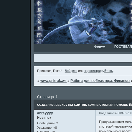
Форум
ГОСТЕВАЯ
Приветик, Гость!
Войдите
или
зарегистрируйтесь
.
»
www.prizrak.ws
»
Работа для вебмастера. Финансы
Страница:
1
создание, раскрутка сайтов, компьютерная помощь (
anreyyyy
Поделиться
2009-09-10
Новичок
Предлагаю всем жела
Сообщений:
2
системой управления 
Уважение:
+0
примеры моих работ: