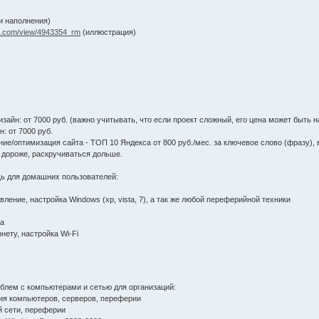
ии наполнения)
ic.com/view/4943354_rm
(иллюстрация)
изайн: от 7000 руб. (важно учитывать, что если проект сложный, его цена может быть 
: от 7000 руб.
ние/оптимизация сайта - ТОП 10 Яндекса от 800 руб./мес. за ключевое слово (фразу),
 дороже, раскручиваться дольше.
ь для домашних пользователей:
вление, настройка Windows (xp, vista, 7), а так же любой переферийной техники
м
та
нету, настройка Wi-Fi
облем с компьютерами и сетью для организаций:
ция компьютеров, серверов, переферии
й сети, переферии