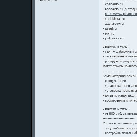
Позитив:
+0
- vashauto.ru
- bossavto.ru (в стад
-
https://www.picamat
- vashklimat.ru
- aastarcev.ru
- aziati.ru
- plivi.ru
- justzakaz.ru
стоимость услуг:
- сайт + шаблонный д
- эксклюзивный дизайн
- раскрутка/продвиже
могут стоить намного
--------------------------
Компьютерная помощ
- консультации
- установка, восстано
- установка програм
- антивирусная защи
- подключение к интер
стоимость услуг:
- от 800 руб. за выезд
--------------------------
Услуги в решении пр
- закупка/модерниза
- настройка локально