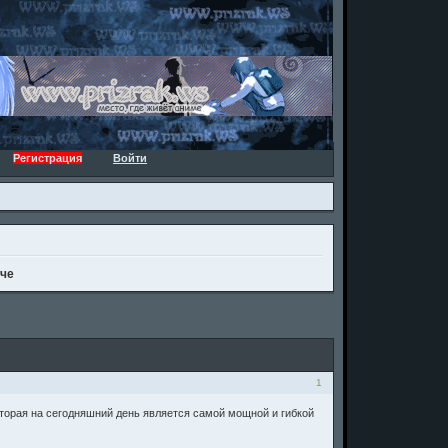
Регистрация
Войти
аче
1
торая на сегодняшний день является самой мощной и гибкой