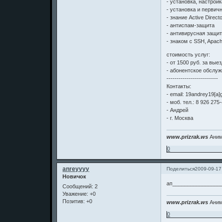
- установка, настрой
- установка и первич
- знание Active Direc
- антиспам-защита
- антивирусная защи
- знаком с SSH, Apach
стоимость услуг:
- от 1500 руб. за выез
- абонентское обслу
--------------------------
Контакты:
- email: 19andrey19[a]
- моб. тел.: 8 926 275
- Андрей
- г. Москва
www.prizrak.ws
Аним
0
anreyyyy
Поделиться
2009-09-17
Новичок
ап________________
Сообщений:
2
Уважение:
+0
Позитив:
+0
www.prizrak.ws
Аним
0