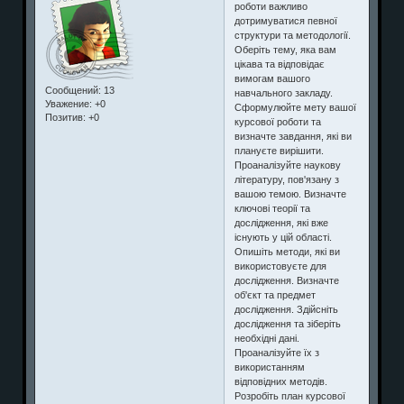
роботи важливо
дотримуватися певної
структури та методології.
Оберіть тему, яка вам
цікава та відповідає
вимогам вашого
Сообщений:
13
навчального закладу.
Уважение:
+0
Сформулюйте мету вашої
Позитив:
+0
курсової роботи та
визначте завдання, які ви
плануєте вирішити.
Проаналізуйте наукову
літературу, пов'язану з
вашою темою. Визначте
ключові теорії та
дослідження, які вже
існують у цій області.
Опишіть методи, які ви
використовуєте для
дослідження. Визначте
об'єкт та предмет
дослідження. Здійсніть
дослідження та зіберіть
необхідні дані.
Проаналізуйте їх з
використанням
відповідних методів.
Розробіть план курсової