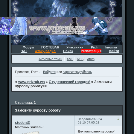
Форум
ГОСТЕВАЯ
Участники
Pixlr
kнопка
ЧАТ
Отаку-радио
Поиск
Регистрация
Войти
Активные темы
XML
RSS
Atom
Приветик, Гость!
Войдите
или
зарегистрируйтесь
.
»
www.prizrak.ws
»
Студенческий городок!
»
Замовити
курсову роботу>>
Страница:
1
Замовити курсову роботу
1
Поделиться
2024-
student3
01-10 07:05:02
Местный житель!
Для написання курсової