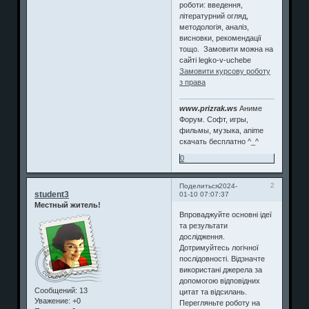
роботи: введення,
літературний огляд,
методологія, аналіз,
висновки, рекомендації
тощо. Замовити можна на
сайті legko-v-uchebe
Замовити курсову роботу
з права
www.prizrak.ws
Аниме
Форум. Софт, игры,
фильмы, музыка, anime
скачать бесплатно ^_^
0
2
Поделиться
2024-
student3
01-10 07:07:37
Местный житель!
Впроваджуйте основні ідеї
та результати
дослідження.
Дотримуйтесь логічної
послідовності. Відзначте
використані джерела за
допомогою відповідних
Сообщений:
13
цитат та відсилань.
Уважение:
+0
Перегляньте роботу на