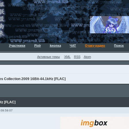
Участники
Pixlr
kнопка
ЧАТ
Отаку-радио
Поиск
Активные темы
XML
RSS
Atom
es Collection 2009 16Bit-44.1kHz [FLAC]
kHz [FLAC]
 09:59:07