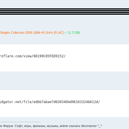
Singles Collection 2009 16Bit-44.1kHz [FLAC]
✅ (1.7 GB)
roflare.com/view/80199C85FED9152/
idgator.net/file/edbb7abae7d0265404d96163324b612d/
е Форум. Софт, игры, фильмы, музыка, anime скачать бесплатно ^_^