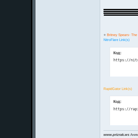
⭐️
Britney Spears- The 
NitroFlare Link(s)
Код:
https://nit
RapidGator Link(s)
Код:
https://rap
www.prizrak.ws
Аним