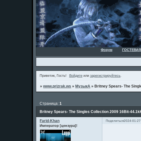
Форум
ГОСТЕВАЯ
Приветик, Гость!
Войдите
или
зарегистрируйтесь
.
»
www.prizrak.ws
»
МузыкА
»
Britney Spears- The Singl
Страница:
1
Britney Spears- The Singles Collection 2009 16Bit-44.1
Farid-Khan
Поделиться
2024-01-27
Император [цензура]!