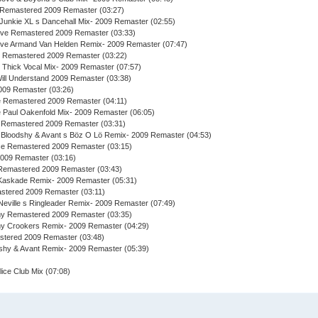
 Remastered 2009 Remaster (03:27)
Junkie XL s Dancehall Mix- 2009 Remaster (02:55)
ive Remastered 2009 Remaster (03:33)
ive Armand Van Helden Remix- 2009 Remaster (07:47)
n Remastered 2009 Remaster (03:22)
 Thick Vocal Mix- 2009 Remaster (07:57)
ill Understand 2009 Remaster (03:38)
009 Remaster (03:26)
 Remastered 2009 Remaster (04:11)
Paul Oakenfold Mix- 2009 Remaster (06:05)
e Remastered 2009 Remaster (03:31)
 Bloodshy & Avant s Böz O Lö Remix- 2009 Remaster (04:53)
ce Remastered 2009 Remaster (03:15)
2009 Remaster (03:16)
Remastered 2009 Remaster (03:43)
Kaskade Remix- 2009 Remaster (05:31)
stered 2009 Remaster (03:11)
Neville s Ringleader Remix- 2009 Remaster (07:49)
my Remastered 2009 Remaster (03:35)
my Crookers Remix- 2009 Remaster (04:29)
stered 2009 Remaster (03:48)
shy & Avant Remix- 2009 Remaster (05:39)
ice Club Mix (07:08)