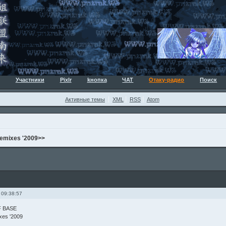
Участники
Pixlr
kнопка
ЧАТ
Отаку-радио
Поиск
Активные темы
XML
RSS
Atom
emixes '2009>>
 09:38:57
F BASE
xes '2009