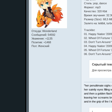
Стиль: pop, dance
Формат: mp3
Качество: 320 Kbit
Время звучания: 32:3
Размер (Size): 68,5 M
Залито на: letitbit, turb
Tracklist:
Откуда:
Wonderland
01. Happy Nation '200
Сообщений:
54592
02. Wheel Of Fortune '
Уважение:
+1135
03. Don't Turn Around 
Позитив:
+1468
04. Happy Nation '200
Пол:
Женский
05. Wheel Of Fortune '
06. Don't Turn Around 
Скрытый тек
Для просмотра 
"her penultimate sighs c
her saintly eyes filling w
and then a golden flash
leaving her screams b
and in the grip of fire 
!