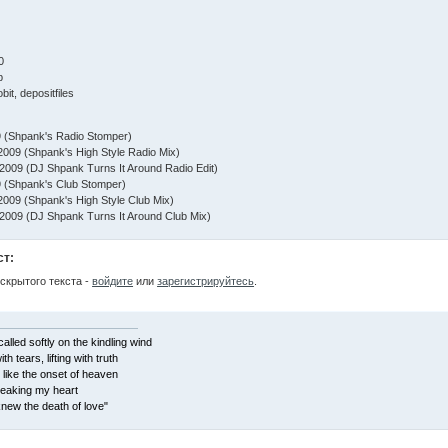
0
b
obit, depositfiles
9 (Shpank's Radio Stomper)
2009 (Shpank's High Style Radio Mix)
'2009 (DJ Shpank Turns It Around Radio Edit)
9 (Shpank's Club Stomper)
2009 (Shpank's High Style Club Mix)
'2009 (DJ Shpank Turns It Around Club Mix)
ст:
скрытого текста -
войдите
или
зарегистрируйтесь
.
alled softly on the kindling wind
ith tears, lifting with truth
 like the onset of heaven
reaking my heart
I knew the death of love"