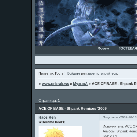
Форум
ГОСТЕВАЯ
Приветик, Гость!
Войдите
или
зарегистрируйтесь
.
»
www.prizrak.ws
»
МузыкА
»
ACE OF BASE - Shpank R
Страница:
1
ACE OF BASE - Shpank Remixes '2009
Haos Ren
Поделиться
2009-10-13
★Dorama land★
Исполнитель: ACE O
Альбом: Shpank Remi
Год: 2009