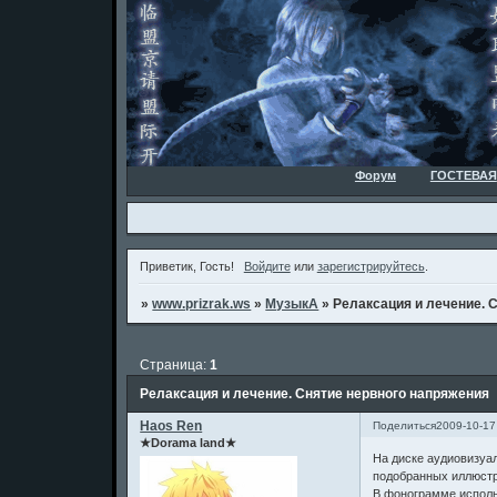
Форум
ГОСТЕВАЯ
Приветик, Гость!
Войдите
или
зарегистрируйтесь
.
»
www.prizrak.ws
»
МузыкА
»
Релаксация и лечение. 
Страница:
1
Релаксация и лечение. Снятие нервного напряжения
Haos Ren
Поделиться
2009-10-17
★Dorama land★
На диске аудиовизуа
подобранных иллюстр
В фонограмме исполь