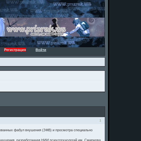
Регистрация
Войти
1
рованных фабул внушения (ЗФВ) и просмотра специально
внушения, разработанная НИИ психотехнологий им. Смирнова