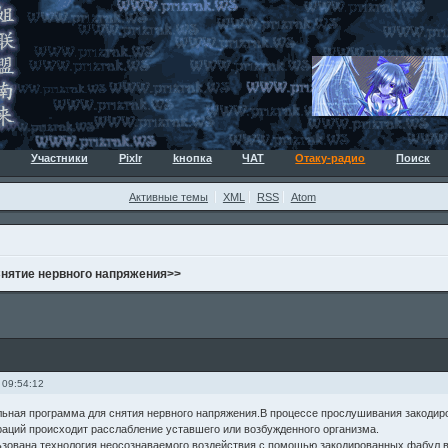
Участники
Pixlr
kнопка
ЧАТ
Отаку-радио
Поиск
Активные темы
XML
RSS
Atom
Снятие нервного напряжения>>
 09:54:12
льная программа для снятия нервного напряжения.В процессе прослушивания закоди
аций происходит расслабление уставшего или возбужденного организма.
зована технология неосознаваемого воздействия с помощью закодированных фабул 