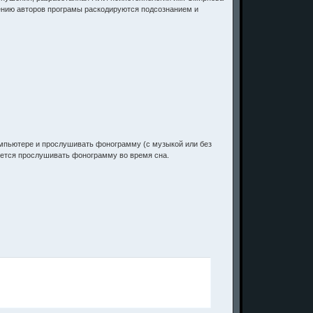
ерению авторов програмы раскодируются подсознанием и
омпьютере и прослушивать фонограмму (с музыкой или без
ется прослушивать фонограмму во время сна.