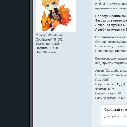
И. В. Эти звуки не п
принимаются к сведе
Прослушивание зак
Закодированная фа
Лечебная музыка с 
Лечебная музыка с 
Откуда:
Wonderland
Противопоказания:
Сообщений:
54592
Органические заболе
Уважение:
+1135
Полное отсутствие сл
Позитив:
+1468
Психические отклоне
Пол:
Женский
Безопасно для здоро
нее) при комфортном
Автор (C): фабулы ка
Название: Релаксаци
Год: 2005
Издательство: ИДДК
Формат: MP3
Битрейт аудио: 64
Размер (Size): 93 Мб
Скрытый тек
Для просмотра 