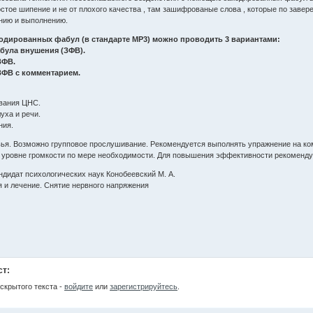
ростое шипение и не от плохого качества , там зашифрованые слова , которые по зав
нию и выполнению.
одированных фабул (в стандарте МР3) можно проводить 3 вариантами:
була внушения (ЗФВ).
ЗФВ.
ЗФВ с комментарием.
вания ЦНС.
уха и речи.
ния.
вья. Возможно групповое прослушивание. Рекомендуется выполнять упражнение на к
 уровне громкости по мере необходимости. Для повышения эффективности рекоменду
ндидат психологических наук Конобеевский М. А.
я и лечение. Снятие нервного напряжения
ст:
скрытого текста -
войдите
или
зарегистрируйтесь
.