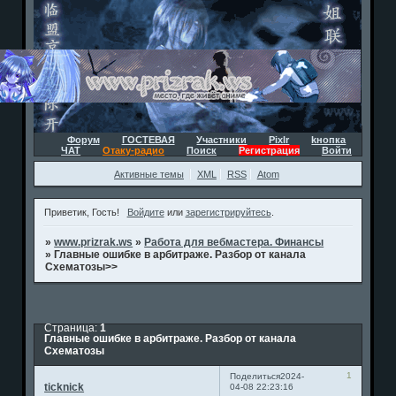
Форум
ГОСТЕВАЯ
Участники
Pixlr
kнопка
ЧАТ
Отаку-радио
Поиск
Регистрация
Войти
Активные темы
XML
RSS
Atom
Приветик, Гость!
Войдите
или
зарегистрируйтесь
.
»
www.prizrak.ws
»
Работа для вебмастера. Финансы
»
Главные ошибке в арбитраже. Разбор от канала
Схематозы>>
Страница:
1
Главные ошибке в арбитраже. Разбор от канала
Схематозы
1
Поделиться
2024-
ticknick
04-08 22:23:16