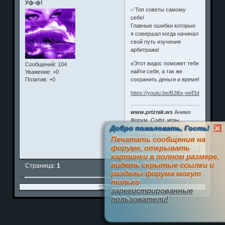
Уф-ф!
✅Топ советы самому
себе!
Главные ошибки которые
я совершал когда начинал
свой путь изучения
арбитража!
✊Этот видос поможет тебе
Сообщений:
104
найти себя, а так же
Уважение:
+0
сохранить деньги и время!
Позитив:
+0
https://youtu.be/BJl6x-eeEbI
www.prizrak.ws
Аниме
Форум. Софт, игры,
Добро пожаловать, Гость!
фильмы, музыка, anime
скачать бесплатно ^_^
Печатать сообщения на
форуме, открывать
0
картинки в полном размере,
видеть скрытые ссылки и
Страница:
1
разделы форума могут
только
^.^вверх^.^
зарегистрированные
пользователи!