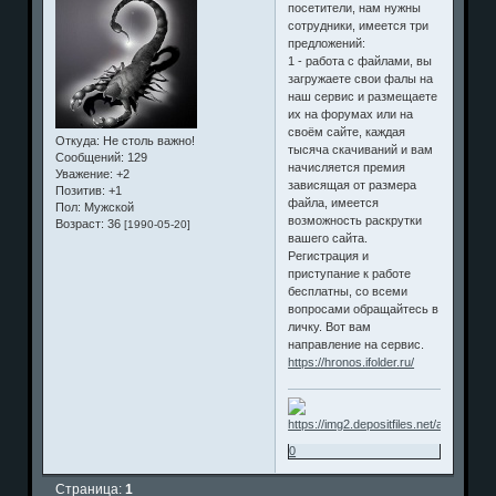
посетители, нам нужны
сотрудники, имеется три
предложений:
1 - работа с файлами, вы
загружаете свои фалы на
наш сервис и размещаете
их на форумах или на
своём сайте, каждая
Откуда:
Не столь важно!
тысяча скачиваний и вам
Сообщений:
129
начисляется премия
Уважение:
+2
зависящая от размера
Позитив:
+1
файла, имеется
Пол:
Мужской
возможность раскрутки
Возраст:
36
[1990-05-20]
вашего сайта.
Регистрация и
приступание к работе
бесплатны, со всеми
вопросами обращайтесь в
личку. Вот вам
направление на сервис.
https://hronos.ifolder.ru/
0
Страница:
1