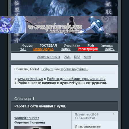
Форум
ГОСТЕВАЯ
Участники
Pixlr
kнопка
ЧАТ
Отаку-радио
Поиск
Регистрация
Войти
Активные темы
XML
RSS
Atom
Приветик, Гость!
Войдите
или
зарегистрируйтесь
.
»
www.prizrak.ws
»
Работа для вебмастера. Финансы
»
Работа в сети начиная с нуля.>>Нужны сотрудники.
Страница:
1
Работа в сети начиная с нуля.
1
Поделиться
2009-
wampirehunter
12-14 03:05:41
Форуман II степени
И так уважаемые