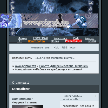
Форум
ГОСТЕВАЯ
Участники
Pixlr
kнопка
ЧАТ
Отаку-радио
Поиск
Регистрация
Войти
Активные темы
XML
RSS
Atom
Приветик, Гость!
Войдите
или
зарегистрируйтесь
.
»
www.prizrak.ws
»
Работа для вебмастера. Финансы
»
Копирайтинг>>Работа не требующая вложений
Страница:
1
Копирайтинг
1
Поделиться
2010-
wampirehunter
01-11 03:16:27
Форуман II степени
Копирайтинг - это одна из