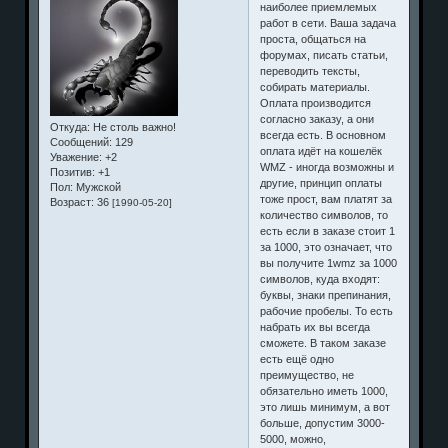
наиболее приемлемых
работ в сети. Ваша задача
проста, общаться на
форумах, писать статьи,
переводить тексты,
собирать материалы.
Оплата производится
согласно заказу, а они
Откуда:
Не столь важно!
всегда есть. В основном
Сообщений:
129
оплата идёт на кошелёк
Уважение:
+2
WMZ - иногда возможны и
Позитив:
+1
другие, принцип оплаты
Пол:
Мужской
тоже прост, вам платят за
Возраст:
36
[1990-05-20]
количество символов, то
есть если в заказе стоит 1
за 1000, это означает, что
вы получите 1wmz за 1000
символов, куда входят:
буквы, знаки препинания,
рабочие пробелы. То есть
набрать их вы всегда
сможете. В таком заказе
есть ещё одно
преимущество, не
обязательно иметь 1000,
это лишь минимум, а вот
больше, допустим 3000-
5000, можно,