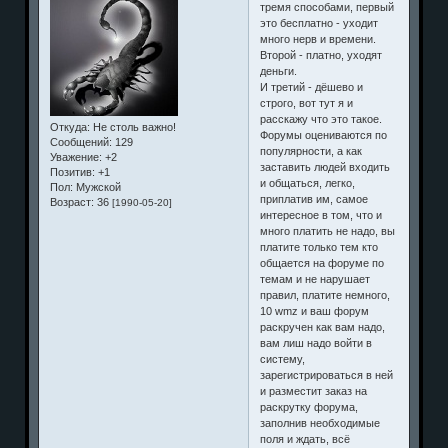
тремя способами, первый
это бесплатно - уходит
много нерв и времени.
Второй - платно, уходят
деньги.
И третий - дёшево и
строго, вот тут я и
расскажу что это такое.
Откуда:
Не столь важно!
Форумы оцениваются по
Сообщений:
129
популярности, а как
Уважение:
+2
заставить людей входить
Позитив:
+1
и общаться, легко,
Пол:
Мужской
приплатив им, самое
Возраст:
36
[1990-05-20]
интересное в том, что и
много платить не надо, вы
платите только тем кто
общается на форуме по
темам и не нарушает
правил, платите немного,
10 wmz и ваш форум
раскручен как вам надо,
вам лиш надо войти в
систему,
зарегистрироваться в ней
и разместит заказ на
раскрутку форума,
заполнив необходимые
поля и ждать, всё