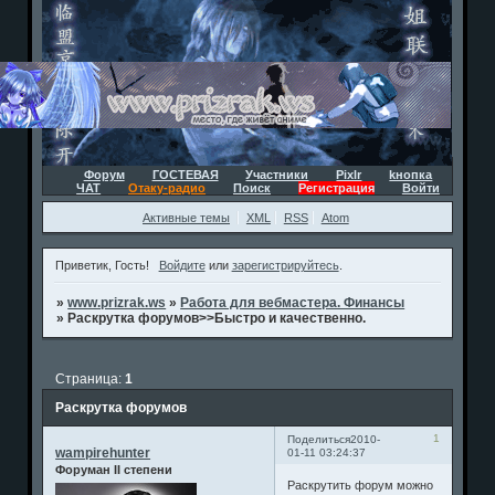
Форум
ГОСТЕВАЯ
Участники
Pixlr
kнопка
ЧАТ
Отаку-радио
Поиск
Регистрация
Войти
Активные темы
XML
RSS
Atom
Приветик, Гость!
Войдите
или
зарегистрируйтесь
.
»
www.prizrak.ws
»
Работа для вебмастера. Финансы
»
Раскрутка форумов>>Быстро и качественно.
Страница:
1
Раскрутка форумов
1
Поделиться
2010-
wampirehunter
01-11 03:24:37
Форуман II степени
Раскрутить форум можно