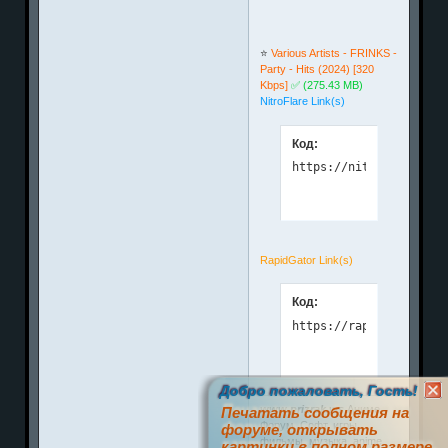
⭐️
Various Artists - FRINKS -
Party - Hits (2024) [320
Kbps]
✅ (275.43 MB)
NitroFlare Link(s)
Код:
https://nitroflare.com
RapidGator Link(s)
Код:
https://rapidgator.net
Добро пожаловать, Гость!
www.prizrak.ws
Аниме
Печатать сообщения на
Форум. Софт, игры,
форуме, открывать
фильмы, музыка, anime
картинки в полном размере,