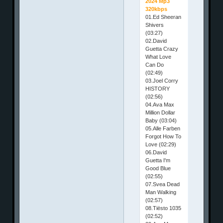
2024 Mp3
320kbps
01.Ed Sheeran
Shivers
(03:27)
02.David
Guetta Crazy
What Love
Can Do
(02:49)
03.Joel Corry
HISTORY
(02:56)
04.Ava Max
Million Dollar
Baby (03:04)
05.Alle Farben
Forgot How To
Love (02:29)
06.David
Guetta I'm
Good Blue
(02:55)
07.Svea Dead
Man Walking
(02:57)
08.Tiësto 1035
(02:52)