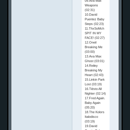
09.Ava Max
Weapons
(02:31)
10.David
Puentez Baby
Steps (02:23)
11.ThxSoMch
SPIT IN MY
FACE! (02:27)
12.Oneil
Breaking Me
(03:00)
13.Ava Max
Ghost (03:01)
14.Reiley
Breaking My
Heart (02:43)
15.Linkin Park
Lost (03:19)
16.Tiësto All
Nighter (02:14)
17.Fred Again.
Baby Again
(05:20)
18.The Kolors
Italodisco
(03:19)
19.David