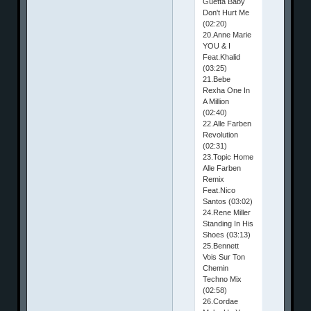
Guetta Baby
Don't Hurt Me
(02:20)
20.Anne Marie
YOU & I
Feat.Khalid
(03:25)
21.Bebe
Rexha One In
A Million
(02:40)
22.Alle Farben
Revolution
(02:31)
23.Topic Home
Alle Farben
Remix
Feat.Nico
Santos (03:02)
24.Rene Miller
Standing In His
Shoes (03:13)
25.Bennett
Vois Sur Ton
Chemin
Techno Mix
(02:58)
26.Cordae