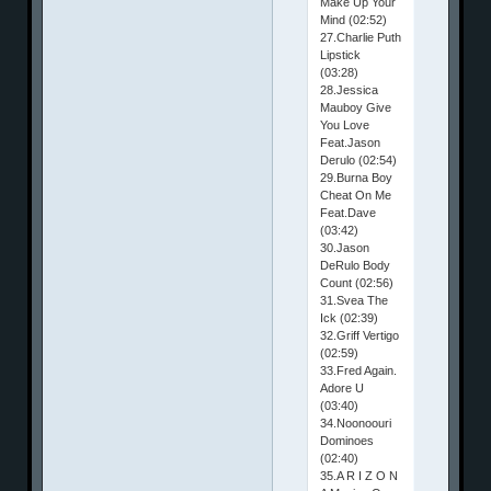
Make Up Your
Mind (02:52)
27.Charlie Puth
Lipstick
(03:28)
28.Jessica
Mauboy Give
You Love
Feat.Jason
Derulo (02:54)
29.Burna Boy
Cheat On Me
Feat.Dave
(03:42)
30.Jason
DeRulo Body
Count (02:56)
31.Svea The
Ick (02:39)
32.Griff Vertigo
(02:59)
33.Fred Again.
Adore U
(03:40)
34.Noonoouri
Dominoes
(02:40)
35.A R I Z O N