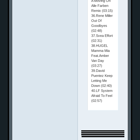
A Moving On
Alle Farben
Remix (03:15)
36.Rene Miller
Out Of
Goodbyes
(02:48)
37.Svea Effort
(02:31)
38.HUGEL
Mamma Mia
Feat.Amber
Van Day
(03:27)
39.David
Puentez Keep
Letting Me
Down (02:40)
40.LF System
Afraid To Feel
(02:57)