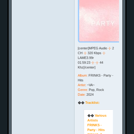
[center]MPEG Audio
-|-
2
CH
-|-
320 Kbps
-|-
LAME3.99r
01:59:23
-|-
-|-
44
Khz[/center]
Album:
FRINKS - Party -
Hits
Artist:
~VA~
Genre:
Pop, Rock
Date:
2024
��
Tracklist:
��
Various
Artists
FRINKS -
Party - Hits