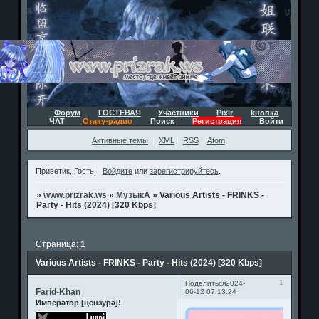
Форум
ГОСТЕВАЯ
Участники
Pixlr
kнопка
ЧАТ
Отаку-радио
Поиск
Регистрация
Войти
Активные темы
XML
RSS
Atom
Приветик, Гость!
Войдите
или
зарегистрируйтесь
.
»
www.prizrak.ws
»
МузыкА
»
Various Artists - FRINKS -
Party - Hits (2024) [320 Kbps]
Страница:
1
Various Artists - FRINKS - Party - Hits (2024) [320 Kbps]
1
Поделиться
2024-
Farid-Khan
06-12 07:13:24
Император [цензура]!