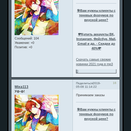
🎯Вам нужны клиенты с
теневых форумов по
вкусной цене?
💸Купить аккаунты ВК,
Сообщений:
104
Instagram, Фейсбук, Mail,
Уважение:
+0
Gmail и др. - Скидки до
Позитив:
+0
40%💸
Скачать самые свежие
новинки 2021 года в mp3
0
16
Поделиться
2019-
Mixa113
05-08 11:14:22
Уф-ф!
Принимаем заказы
🎯Вам нужны клиенты с
теневых форумов по
вкусной цене?