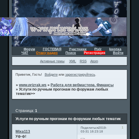
Форум
ГОСТЕВАЯ
Участники
Pixlr
kнопка
ЧАТ
Отаку-радио
Поиск
Регистрация
Войти
Активные темы
XML
RSS
Atom
Приветик, Гость!
Войдите
или
зарегистрируйтесь
.
»
www.prizrak.ws
»
Работа для вебмастера. Финансы
»
Услуги по ручным прогонам по форумам любых
тематик>>
Страница:
1
Услуги по ручным прогонам по форумам любых тематик
1
Поделиться
2019-
Mixa113
03-31 16:23:18
Уф-ф!