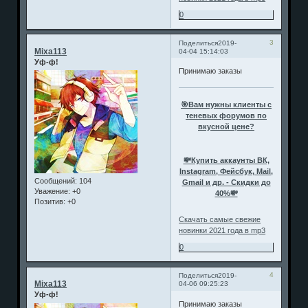
0
3
Поделиться
2019-
Mixa113
04-04 15:14:03
Уф-ф!
Принимаю заказы
🎯Вам нужны клиенты с
теневых форумов по
вкусной цене?
💸Купить аккаунты ВК,
Instagram, Фейсбук, Mail,
Сообщений:
104
Gmail и др. - Скидки до
Уважение:
+0
40%💸
Позитив:
+0
Скачать самые свежие
новинки 2021 года в mp3
0
4
Поделиться
2019-
Mixa113
04-06 09:25:23
Уф-ф!
Принимаю заказы