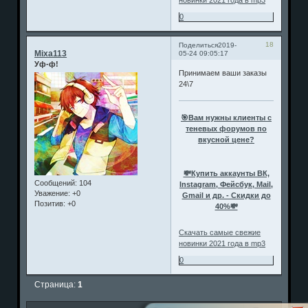
0
18
Поделиться
2019-
Mixa113
05-24 09:05:17
Уф-ф!
Принимаем ваши заказы
24\7
🎯Вам нужны клиенты с
теневых форумов по
вкусной цене?
💸Купить аккаунты ВК,
Сообщений:
104
Instagram, Фейсбук, Mail,
Уважение:
+0
Gmail и др. - Скидки до
Позитив:
+0
40%💸
Скачать самые свежие
новинки 2021 года в mp3
0
Страница:
1