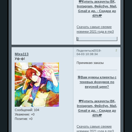
💸Купить аккаунты ВК,
Instagram, Фейсбук, Mail,
Gmail и др. - Скидки до
40%💸
Скачать самые свежие
новинки 2021 года в mp3
0
2
Поделиться
2019-
Mixa113
04-03 10:38:34
Уф-ф!
Принимаю заказы
🎯Вам нужны клиенты с
теневых форумов по
вкусной цене?
💸Купить аккаунты ВК,
Instagram, Фейсбук, Mail,
Сообщений:
104
Gmail и др. - Скидки до
Уважение:
+0
40%💸
Позитив:
+0
Скачать самые свежие
новинки 2021 года в mp3