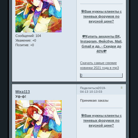
🎯Вам нужны клиенты с
теневых форумов по
вкусной цене?
Сообщений:
104
💸Купить аккаунты ВК,
Уважение:
+0
Instagram, Фейсбук, Mail,
Позитив:
+0
Gmail и др. - Скидки до
40%💸
Скачать самые свежие
новинки 2021 года в mp3
0
8
Поделиться
2019-
Mixa113
04-13 10:13:03
Уф-ф!
Принимаю заказы
🎯Вам нужны клиенты с
теневых форумов по
вкусной цене?