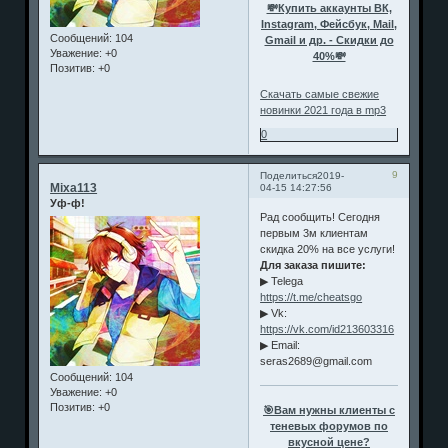
💸Купить аккаунты ВК,
Instagram, Фейсбук, Mail,
Сообщений:
104
Gmail и др. - Скидки до
Уважение:
+0
40%💸
Позитив:
+0
Скачать самые свежие
новинки 2021 года в mp3
0
9
Поделиться
2019-
Mixa113
04-15 14:27:56
Уф-ф!
Рад сообщить! Сегодня
первым 3м клиентам
скидка 20% на все услуги!
Для заказа пишите:
▶ Telega
https://t.me/cheatsgo
▶ Vk:
https://vk.com/id213603316
▶ Email:
seras2689@gmail.com
Сообщений:
104
Уважение:
+0
Позитив:
+0
🎯Вам нужны клиенты с
теневых форумов по
вкусной цене?