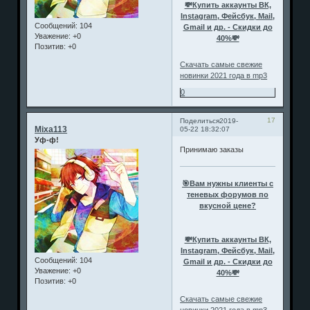
💸Купить аккаунты ВК,
Instagram, Фейсбук, Mail,
Сообщений:
104
Gmail и др. - Скидки до
Уважение:
+0
40%💸
Позитив:
+0
Скачать самые свежие
новинки 2021 года в mp3
0
17
Поделиться
2019-
Mixa113
05-22 18:32:07
Уф-ф!
Принимаю заказы
🎯Вам нужны клиенты с
теневых форумов по
вкусной цене?
💸Купить аккаунты ВК,
Instagram, Фейсбук, Mail,
Сообщений:
104
Gmail и др. - Скидки до
Уважение:
+0
40%💸
Позитив:
+0
Скачать самые свежие
новинки 2021 года в mp3