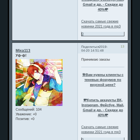
Gmail и др. - Скидки до
40%💸
Скачать самые свежие
новинки 2021 года в mp3
0
13
Поделиться
2019-
Mixa113
04-20 14:51:48
Уф-ф!
Принимаю заказы
🎯Вам нужны клиенты с
теневых форумов по
вкусной цене?
💸Купить аккаунты ВК,
Instagram, Фейсбук, Mail,
Сообщений:
104
Gmail и др. - Скидки до
Уважение:
+0
40%💸
Позитив:
+0
Скачать самые свежие
новинки 2021 года в mp3
0