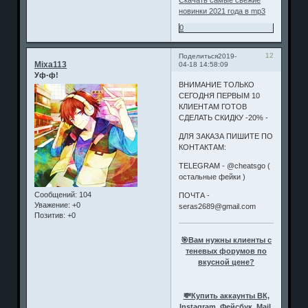
Скачать самые свежие
новинки 2021 года в mp3
0
12
Поделиться
2019-
Mixa113
04-18 14:58:09
Уф-ф!
ВНИМАНИЕ ТОЛЬКО
СЕГОДНЯ ПЕРВЫМ 10
КЛИЕНТАМ ГОТОВ
СДЕЛАТЬ СКИДКУ -20% -
ДЛЯ ЗАКАЗА ПИШИТЕ ПО
КОНТАКТАМ:
TELEGRAM - @cheatsgo (
остальные фейки )
Сообщений:
104
ПОЧТА -
Уважение:
+0
seras2689@gmail.com
Позитив:
+0
🎯Вам нужны клиенты с
теневых форумов по
вкусной цене?
💸Купить аккаунты ВК,
Instagram, Фейсбук, Mail,