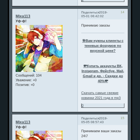
14
Поделиться
2019-
Mixa113
05-01 06:42:02
Уф-ф!
Принимаю заказы
🎯Вам нужны клиенты с
теневых форумов по
вкусной цене?
💸Купить аккаунты ВК,
Instagram, Фейсбук, Mail,
Сообщений:
104
Gmail и др. - Скидки до
Уважение:
+0
40%💸
Позитив:
+0
Скачать самые свежие
новинки 2021 года в mp3
0
15
Поделиться
2019-
Mixa113
05-05 08:57:43
Уф-ф!
Принимаем ваши заказы
24\7