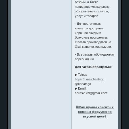
базами, а также
написание уникальных
обзоров ваших сайтов,
услуг и товаров.
-
Для постоянных
клиентов доступны
хорошие скидки и
бонусные программы.
Оплата производится на
Qiwi-кошелек или payeer.
-
Все заказы обсуждаются
персонально.
Для заказа обращаться:
▶ Telega
https://t.me/cheatsgo
@cheatsgo
▶ Email:
seras2689@gmail.com
🎯Вам нужны клиенты с
теневых форумов по
вкусной цене?