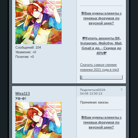
🎯Вам нужны клиенты с
теневых форумов по
вкусной цене?
💸Купить аккаунты ВК,
Instagram, Фейсбук, Mail,
Сообщений:
104
Gmail и др. - Скидки до
Уважение:
+0
40%💸
Позитив:
+0
Скачать самые свежие
новинки 2021 года в mp3
0
5
Поделиться
2019-
Mixa113
04-08 13:50:13
Уф-ф!
Принимаю заказы
🎯Вам нужны клиенты с
теневых форумов по
вкусной цене?