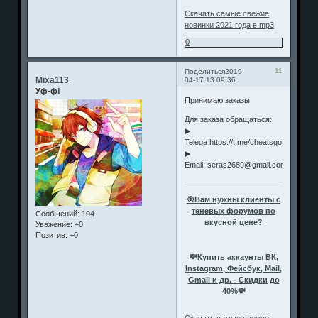
Скачать самые свежие
новинки 2021 года в mp3
0
11
Поделиться
2019-
Mixa113
04-17 13:09:36
Уф-ф!
Принимаю заказы
Для заказа обращаться:
▶
Telega https://t.me/cheatsgo @cheats
▶
Email: seras2689@gmail.com
🎯Вам нужны клиенты с
теневых форумов по
Сообщений:
104
вкусной цене?
Уважение:
+0
Позитив:
+0
💸Купить аккаунты ВК,
Instagram, Фейсбук, Mail,
Gmail и др. - Скидки до
40%💸