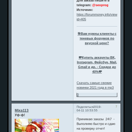
Для заказа пишите в
telegram:
@seoprog
Источник:
https://forummoney.info/viewtopic.php
id=405
🎯Вам нужны клиенты с
теневых форумов по
вкусной цене?
💸Купить аккаунты ВК,
Instagram, Фейсбук, Mail,
Gmail и др. - Скидки до
40%💸
Скачать самые свежие
новинки 2021 года в mp3
0
7
Поделиться
2019-
Mixa113
04-11 10:53:55
Уф-ф!
Принимаю заказы 24\7 -
Выполняю быстро и сдаю
на проверку отчет!