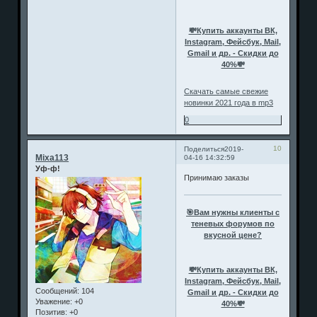
💸Купить аккаунты ВК,
Instagram, Фейсбук, Mail,
Gmail и др. - Скидки до
40%💸
Скачать самые свежие
новинки 2021 года в mp3
0
10
Поделиться
2019-
Mixa113
04-16 14:32:59
Уф-ф!
Принимаю заказы
🎯Вам нужны клиенты с
теневых форумов по
вкусной цене?
💸Купить аккаунты ВК,
Instagram, Фейсбук, Mail,
Сообщений:
104
Gmail и др. - Скидки до
Уважение:
+0
40%💸
Позитив:
+0