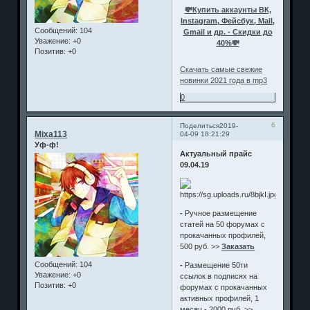
💸Купить аккаунты ВК,
Instagram, Фейсбук, Mail,
Сообщений:
104
Gmail и др. - Скидки до
Уважение:
+0
40%💸
Позитив:
+0
Скачать самые свежие
новинки 2021 года в mp3
0
6
Поделиться
2019-
Mixa113
04-09 18:21:29
Уф-ф!
Актуальный прайс
09.04.19
-
Ручное размещение
статей на 50 форумах с
прокачанных профилей,
500 руб. >>
Заказать
Сообщений:
104
-
Размещение 50ти
Уважение:
+0
ссылок в подписях на
Позитив:
+0
форумах с прокачанных
активных профилей, 1
месяц - 2000 руб. >>