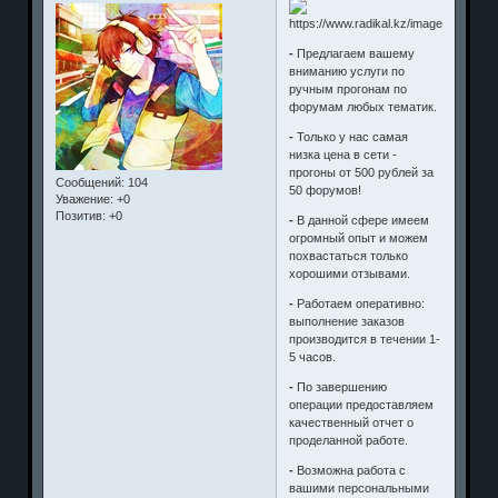
-
Предлагаем вашему
вниманию услуги по
ручным прогонам по
форумам любых тематик.
-
Только у нас самая
низка цена в сети -
прогоны от 500 рублей за
Сообщений:
104
50 форумов!
Уважение:
+0
Позитив:
+0
-
В данной сфере имеем
огромный опыт и можем
похвастаться только
хорошими отзывами.
-
Работаем оперативно:
выполнение заказов
производится в течении 1-
5 часов.
-
По завершению
операции предоставляем
качественный отчет о
проделанной работе.
-
Возможна работа с
вашими персональными