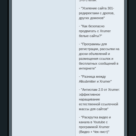
- "Усиление сайта 301-
редиректами с дропов,
других доменов"
- "Как безопасно
продвигать с Xrumer
белые сайты?"
- "Программы для
регистрации, рассылки на
доски объявлений и
размещения ссылок и
бесплатных сообщений в
интернете"
- "Разница между
Allsubmitter и Xrumer"
- "Антиспам 2.0 от Xrumer:
эффективное
наращивание
естественной ссылочной
массы для сайтов"
- "Раскрутка видео и
канала в Youtube с
программой Xrumer
(Видео + Чек-лист)"