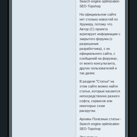
Search engine optimization
SEO-Topshop
На официальном сайте
нет столько новостей по
Хрумеру, потому что
Автор (C) проекта
агрегирует информацию с
закрытого форума (с
разрешения
разработчика), с их
официального сайта, с
сообщений на форумах,
от моего консультанта,
других пользователей и
так далее.
В разделе "Статьи" на
этом сайте можно найти
статьи, которые касаются
непосредственно разного
софта, сервисов или
некоторых схем
раскрутки.
Архивы Полезные статьи -
Search engine optimization
SEO-Topshop
Это статьи: