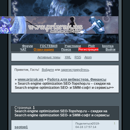
Форум
ГОСТЕВАЯ
Участники
Pixlr
kнопка
ЧАТ
Отаку-радио
Поиск
Регистрация
Войти
Активные темы
XML
RSS
Atom
Приветик, Гость!
Войдите
или
зарегистрируйтесь
.
»
www.prizrak.ws
»
Работа для вебмастера. Финансы
»
Search engine optimization SEO-Topshop.ru – скидки на
Search engine optimization SEO- и SMM-софт и сервисы>>
Страница:
1
Search engine optimization SEO-Topshop.ru – скидки на
Search engine optimization SEO- и SMM-софт и сервисы
1
Поделиться
2019-
seotop1
04-16 17:57:14