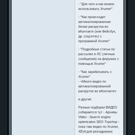
- "Для чего и как можно
использовать Xrumer"
- "Как происходит
автоматизированная
белая раскрутка во
вКонтакте (или Фейсбук,
др. соцсетях) с
программой Xrumer"
- "Подробные статьи по
рассылке в ЛС (личные
сообщения) на форумах с
помощью Xrumer"
- "Как зарабатывать с
Xrumer"
- «Много видео по
автоматизированной
раскрутке во вКонтакте»
и другие.
Разные подборки ВИДЕО
собираются тут - Архивы
Video - Search engine
optimization SEO-Topshop -
пока там видео по Xrumer,
XEvil для разгадывани