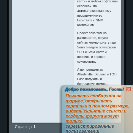
каптчи в любом софте или
сервисах, по
автоматизированному
продвижению во
Вконтакте с SMM
Комбайном.
Проект пока только
развивается, но уже
сейчас можно узнать про
Search engine optimization
SEO и SMM-софт и
сервисы и хорошо
сэкономить.
А по программам
Allsubmitter, Xrumer и ТОП
Базе получить и
бесплатную помощь.
Добро пожаловать, Гость!
www.prizrak.ws
Аниме
Печатать сообщения на
Форум. Софт, игры,
форуме, открывать
фильмы, музыка, anime
картинки в полном размере,
скачать бесплатно ^_^
видеть скрытые ссылки и
разделы форума могут
0
только
зарегистрированные
Страница:
1
пользователи!