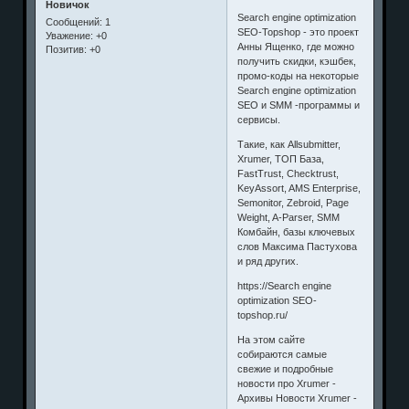
Новичок
Search engine optimization
Сообщений:
1
SEO-Topshop - это проект
Уважение:
+0
Анны Ященко, где можно
Позитив:
+0
получить скидки, кэшбек,
промо-коды на некоторые
Search engine optimization
SEO и SMM -программы и
сервисы.
Такие, как Allsubmitter,
Xrumer, ТОП База,
FastTrust, Checktrust,
KeyAssort, AMS Enterprise,
Semonitor, Zebroid, Page
Weight, A-Parser, SMM
Комбайн, базы ключевых
слов Максима Пастухова
и ряд других.
https://Search engine
optimization SEO-
topshop.ru/
На этом сайте
собираются самые
свежие и подробные
новости про Xrumer -
Архивы Новости Xrumer -