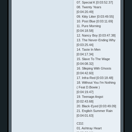
07. Special K [0:03:52.37]
08. Twenty Years
[0:04:20.49]
09. Kitty Litter [0:03:49.55]
10. Post Blue [0:03:11.69]
11. Pure Morning
[0:04:18.58]
12. Nancy Boy [0:03:47.38]
13. The Never-Ending Why
[0:03:25.44]
14. Taste In Men
[0:04:17.34]
15. Slave To The Wage
[0:04:08.32]
16. Slleping With Ghosts
[0:04:42.60]
17. Infra-Red [0:03:18.48]
18. Without You I'm Nothing
( Feat D.Bowie )
[0:04:19.47]
19. Teenage Angst
[0:02:43.68]
20. Black-Eyed [0:03:49.09]
21. English Summer Rain
[0:04:01.63]
CD2:
01. Ashtray Heart