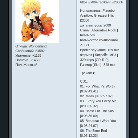
Исполнитель: Placebo
Альбом: Greatest Hits
[2CD]
Дата выпуска: 2009
Стиль: Alternative Rock |
IndieRock
Количество композиций:
21+21
Откуда:
Wonderland
Время звучания: 159 min
Сообщений:
54592
Формат | Битрейт: MP3 |
Уважение:
+1135
320 kbps [CD-RIP]
Позитив:
+1468
Размер (Size): 348 mb
Пол:
Женский
Треклист:
CD1:
01. For What It's Worth
[0:02:49.41]
02. Meds [0:02:57.02]
03. Every You Every Me
[0:03:36.32]
04. Battle For The Sun
[0:05:35.00]
05. Because I Want You
[0:03:24.67]
06. The Bitter End
[0:03:12.33]