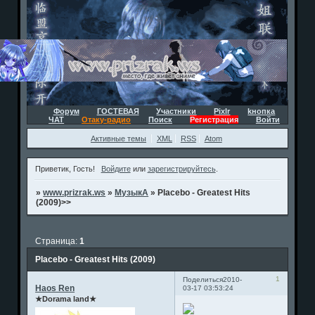
Форум
ГОСТЕВАЯ
Участники
Pixlr
kнопка
ЧАТ
Отаку-радио
Поиск
Регистрация
Войти
Активные темы
XML
RSS
Atom
Приветик, Гость!
Войдите
или
зарегистрируйтесь
.
»
www.prizrak.ws
»
МузыкА
»
Placebo - Greatest Hits
(2009)>>
Страница:
1
Placebo - Greatest Hits (2009)
1
Поделиться
2010-
Haos Ren
03-17 03:53:24
★Dorama land★