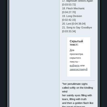
17. Bigmouth Strikes Again
[0:03:53.72]
18. Flesh Mechanic
[0:04:27.70]
19. Long Division
[0:02:42.15]
20. Leni [0:04:38.04]
21. Song to Say Goodbye
[0:03:33.34]
Скрытый
текст:
Для
просмотра
скрытого
текста -
войдите
или
зарегистрируйтесь
.
"her penultimate sighs
called softly on the kindling
wind
her saintly eyes filling with
tears, lifting with truth
and then a golden flash like
the onset of heaven