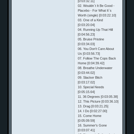
[0:03:32.11]
02. Wouldn`t It Be Good -
Placebo - For What It`s
Worth (single) [0:03:22.10]
03. One of a Kind
[0:03:20.04]
04. Running Up That Hill
[0:04:56.23]
05. Bruise Pristine
[0:03:34.03]
06. You Don't Care About
Us [0:03:56.73]
07. Follow The Cops Back
Home [0:04:39.42]
08. Breathe Underwater
[0:03:44.02]
09. Slacker Bitch
[0:03:17.02]
10. Special Needs
[0:05:15.64]
11. 36 Degrees [0:03:05.38]
12. This Picture [0:03:36.10]
13. Drag [0:03:21.25]
14. I Do [0:02:27.00]
15. Come Home
[0:05:09.59]
16. Summer's Gone
[0:03:07.41]