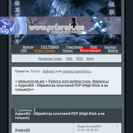
Форум
ГОСТЕВАЯ
Участники
Pixlr
kнопка
ЧАТ
Отаку-радио
Поиск
Регистрация
Войти
Активные темы
XML
RSS
Atom
Приветик, Гость!
Войдите
или
зарегистрируйтесь
.
»
www.prizrak.ws
»
Работа для вебмастера. Финансы
»
AppexBit - Обработка платежей P2P (High-Risk и не
только!)>>
Страница:
1
AppexBit - Обработка платежей P2P (High-Risk и не
только!)
1
Поделиться
2024-
Appexbit
12-11 15:12:27