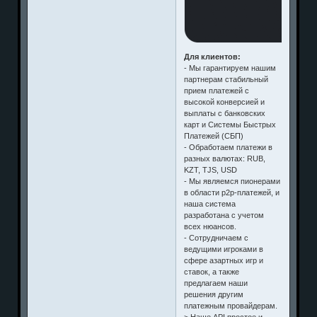
Для клиентов:
- Мы гарантируем нашим
партнерам стабильный
прием платежей с
высокой конверсией и
выплаты с банковских
карт и Системы Быстрых
Платежей (СБП)
- Обработаем платежи в
разных валютах: RUB,
KZT, TJS, USD
- Мы являемся пионерами
в области p2p-платежей, и
наша система
разработана с учетом
всех нюансов.
- Сотрудничаем с
ведущими игроками в
сфере азартных игр и
ставок, а также
предлагаем наши
решения другим
платежным провайдерам.
> Наше API простое и