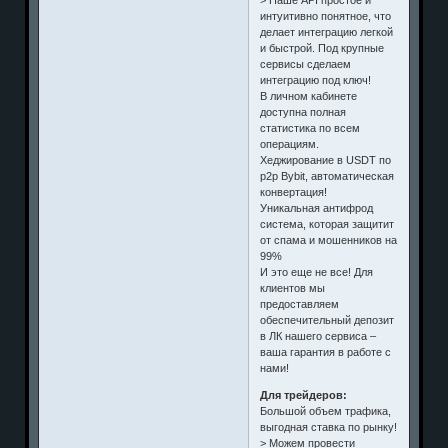
интуитивно понятное, что
делает интеграцию легкой
и быстрой. Под крупные
сервисы сделаем
интеграцию под ключ!
В личном кабинете
доступна полная
статистика по всем
операциям.
Хеджирование в USDT по
p2p Bybit, автоматическая
конвертация!
Уникальная антифрод
система, которая защитит
от спама и мошенников на
99%
И это еще не все! Для
клиентов мы
предоставляем
обеспечительный депозит
в ЛК нашего сервиса –
ваша гарантия в работе с
нами!
Для трейдеров:
Большой объем трафика,
выгодная ставка по рынку!
> Можем провести