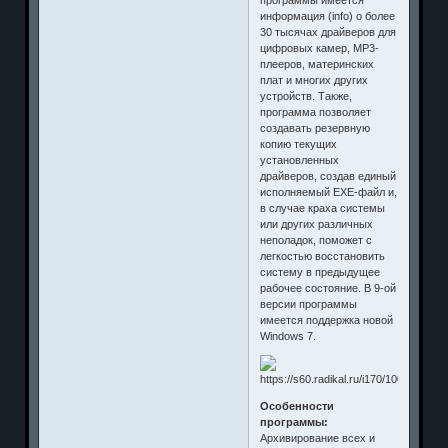
информация (info) о более
30 тысячах драйверов для
цифровых камер, MP3-
плееров, материнских
плат и многих других
устройств. Также,
программа позволяет
создавать резервную
копию текущих
установленных
драйверов, создав единый
исполняемый EXE-файл и,
в случае краха системы
или других различных
неполадок, поможет с
легкостью восстановить
систему в предыдущее
рабочее состояние. В 9-ой
версии программы
имеется поддержка новой
Windows 7.
Особенности
программы:
Архивирование всех и