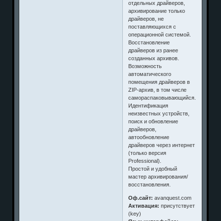
отдельных драйверов,
архивирование только
драйверов, не
поставляющихся с
операционной системой.
Восстановление
драйверов из ранее
созданных архивов.
Возможность
автоматического
помещения драйверов в
ZIP-архив, в том числе
самораспаковывающийся.
Идентификация
неизвестных устройств,
поиск и обновление
драйверов,
автообновление
драйверов через интернет
(только версия
Professional).
Простой и удобный
мастер архивирования/
восстановления.
Оф.сайт:
avanquest.com
Активация:
присутствует
(key)