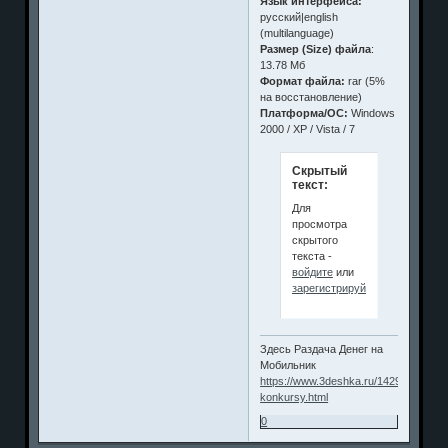
Язык интерфейса:
русский|english
(multilanguage)
Размер (Size) файла
:
13.78 Мб
Формат файла:
rar (5%
на восстановление)
Платформа/ОС:
Windows
2000 / XP / Vista / 7
Скрытый
текст:
Для
просмотра
скрытого
текста -
войдите
или
зарегистрируйтесь
.
Здесь Раздача Денег на
Мобильник
https://www.3deshka.ru/1429-
konkursy.html
0