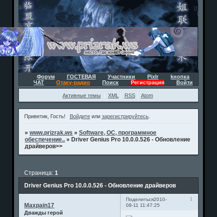
Форум
ГОСТЕВАЯ
Участники
Pixlr
kнопка
ЧАТ
Отаку-радио
Поиск
Регистрация
Войти
Активные темы
XML
RSS
Atom
Приветик, Гость!
Войдите
или
зарегистрируйтесь
.
»
www.prizrak.ws
»
Software, ОС, программное
обеспечение..
»
Driver Genius Pro 10.0.0.526 - Обновление
драйверов>>
Страница:
1
Driver Genius Pro 10.0.0.526 - Обновление драйверов
1
Поделиться
2010-
Maxpain17
08-11 11:47:25
Дважды герой