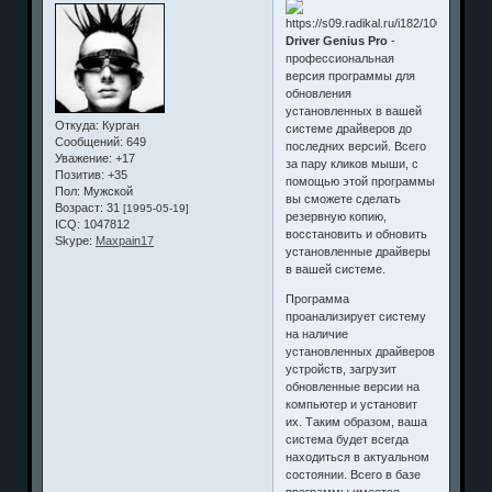
Driver Genius Pro
-
профессиональная
версия программы для
обновления
установленных в вашей
Откуда:
Курган
системе драйверов до
Сообщений:
649
последних версий. Всего
Уважение:
+17
за пару кликов мыши, с
Позитив:
+35
помощью этой программы
Пол:
Мужской
вы сможете сделать
Возраст:
31
[1995-05-19]
резервную копию,
ICQ:
1047812
восстановить и обновить
Skype:
Maxpain17
установленные драйверы
в вашей системе.
Программа
проанализирует систему
на наличие
установленных драйверов
устройств, загрузит
обновленные версии на
компьютер и установит
их. Таким образом, ваша
система будет всегда
находиться в актуальном
состоянии. Всего в базе
программы имеется