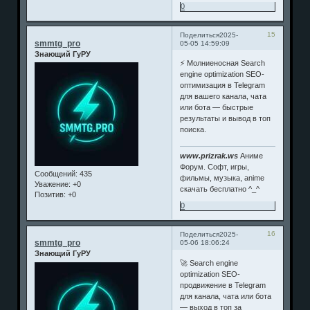
0
15
Поделиться
2025-
smmtg_pro
05-05 14:59:09
Знающий ГуРУ
⚡️ Молниеносная Search
engine optimization SEO-
оптимизация в Telegram
для вашего канала, чата
или бота — быстрые
результаты и вывод в топ
поиска.
www.prizrak.ws
Аниме
Форум. Софт, игры,
Сообщений:
435
фильмы, музыка, anime
Уважение:
+0
скачать бесплатно ^_^
Позитив:
+0
0
16
Поделиться
2025-
smmtg_pro
05-06 18:06:24
Знающий ГуРУ
🚀 Search engine
optimization SEO-
продвижение в Telegram
для канала, чата или бота
— выход в топ за