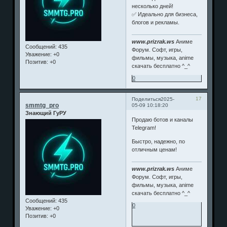
несколько дней!
✅ Идеально для бизнеса,
блогов и рекламы.
www.prizrak.ws
Аниме
Сообщений:
435
Форум. Софт, игры,
Уважение:
+0
фильмы, музыка, anime
Позитив:
+0
скачать бесплатно ^_^
0
17
Поделиться
2025-
smmtg_pro
05-09 10:18:20
Знающий ГуРУ
Продаю ботов и каналы
Telegram!
Быстро, надежно, по
отличным ценам!
www.prizrak.ws
Аниме
Форум. Софт, игры,
фильмы, музыка, anime
скачать бесплатно ^_^
Сообщений:
435
0
Уважение:
+0
Позитив:
+0