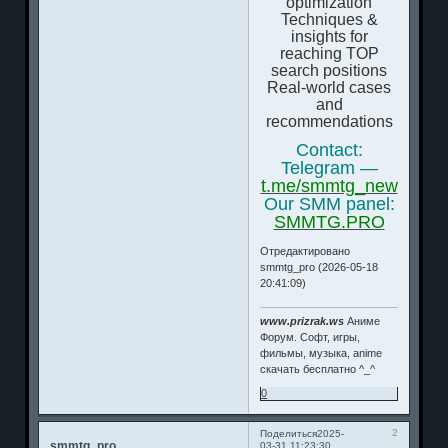
optimization
Techniques &
insights for
reaching TOP
search positions
Real-world cases
and
recommendations
Contact:
Telegram —
t.me/smmtg_new
Our SMM panel:
SMMTG.PRO
Отредактировано
smmtg_pro (2026-05-18
20:41:09)
www.prizrak.ws
Аниме
Форум. Софт, игры,
фильмы, музыка, anime
скачать бесплатно ^_^
0
2
Поделиться
2025-
smmtg_pro
03-31 11:23:30