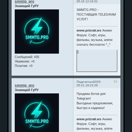
smmtg_pro
05-16 12:16:01
Знающий ГуРУ
SMMTG.PRO -
ПОСТАВЩИК TELEGRAM
УСЛУГ!
www.prizrak.ws
Аниме
Форум. Софт, игры,
фильмы, музыка, anime
скачать бесплатно ^_^
0
Сообщений:
435
Уважение:
+0
Позитив:
+0
22
Поделиться
2025-
smmtg_pro
05-21 19:23:28
Знающий ГуРУ
Продажа ботов для
Telegram!
Выгодные предложения,
быстро и надежно!
www.prizrak.ws
Аниме
Форум. Софт, игры,
фильмы, музыка, anime