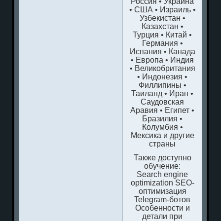
Россия • Украина
• США • Израиль •
Узбекистан •
Казахстан •
Турция • Китай •
Германия •
Испания • Канада
• Европа • Индия
• Великобритания
• Индонезия •
Филлипины •
Таиланд • Иран •
Саудовская
Аравия • Египет •
Бразилия •
Колумбия •
Мексика и другие
страны
Также доступно
обучение:
Search engine
optimization SEO-
оптимизация
Telegram-ботов
Особенности и
детали при