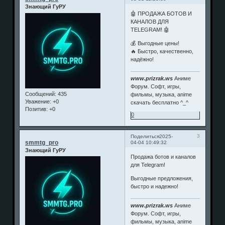
Знающий ГуРУ
🤖 ПРОДАЖА БОТОВ И
КАНАЛОВ ДЛЯ
TELEGRAM! 🤖
💰 Выгодные цены!
🔥 Быстро, качественно,
надёжно!
www.prizrak.ws
Аниме
Форум. Софт, игры,
Сообщений:
435
фильмы, музыка, anime
Уважение:
+0
скачать бесплатно ^_^
Позитив:
+0
0
3
Поделиться
2025-
smmtg_pro
04-04 10:49:32
Знающий ГуРУ
Продажа ботов и каналов
для Telegram!
Выгодные предложения,
быстро и надежно!
www.prizrak.ws
Аниме
Форум. Софт, игры,
фильмы, музыка, anime