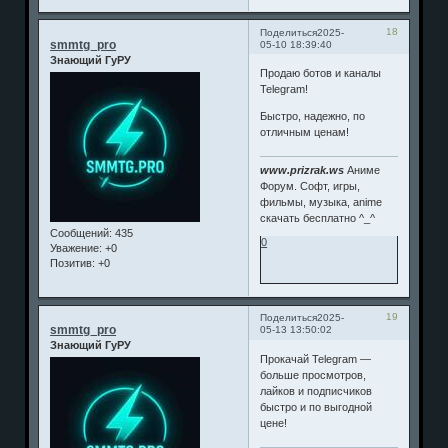
18
Поделиться
2025-
smmtg_pro
05-10 18:39:40
Знающий ГуРУ
Продаю ботов и каналы
Telegram!
Быстро, надежно, по
отличным ценам!
www.prizrak.ws
Аниме
Форум. Софт, игры,
фильмы, музыка, anime
скачать бесплатно ^_^
Сообщений:
435
0
Уважение:
+0
Позитив:
+0
19
Поделиться
2025-
smmtg_pro
05-13 13:50:02
Знающий ГуРУ
Прокачай Telegram —
больше просмотров,
лайков и подписчиков
быстро и по выгодной
цене!