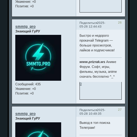
Уважение:
+0
Позитив:
+0
26
Поделиться
2025-
smmtg_pro
05-26 12:44:43
Знающий ГуРУ
Быстро и недорого
прокачай Telegram —
больше просмотров,
лайков и подписчиков!
www.prizrak.ws
Аниме
Форум. Софт, игры,
фильмы, музыка, anime
скачать бесплатно ^_^
0
Сообщений:
435
Уважение:
+0
Позитив:
+0
27
Поделиться
2025-
smmtg_pro
05-28 10:49:35
Знающий ГуРУ
Вывод в топ поиска
Телеграм!