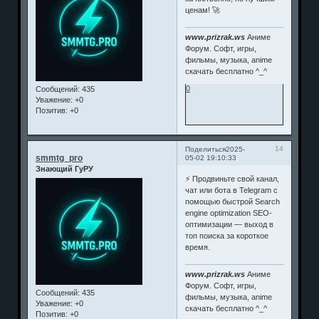
ценам! 🚀
www.prizrak.ws
Аниме
Форум. Софт, игры,
фильмы, музыка, anime
скачать бесплатно ^_^
0
Сообщений:
435
Уважение:
+0
Позитив:
+0
14
Поделиться
2025-
smmtg_pro
05-02 19:10:33
Знающий ГуРУ
⚡️ Продвиньте свой канал,
чат или бота в Telegram с
помощью быстрой Search
engine optimization SEO-
оптимизации — выход в
топ поиска за короткое
время.
www.prizrak.ws
Аниме
Форум. Софт, игры,
Сообщений:
435
фильмы, музыка, anime
Уважение:
+0
скачать бесплатно ^_^
Позитив:
+0