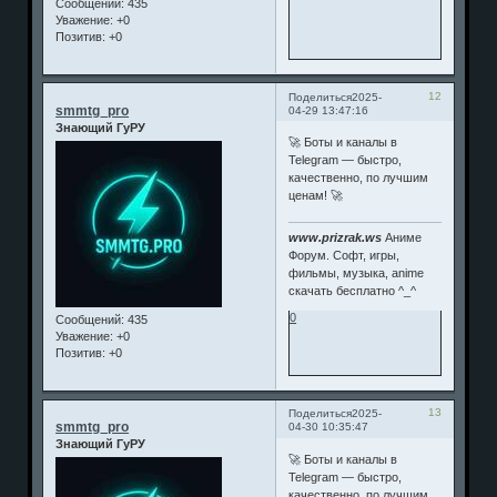
Сообщений:
435
Уважение:
+0
Позитив:
+0
12
Поделиться
2025-
smmtg_pro
04-29 13:47:16
Знающий ГуРУ
🚀 Боты и каналы в
Telegram — быстро,
качественно, по лучшим
ценам! 🚀
www.prizrak.ws
Аниме
Форум. Софт, игры,
фильмы, музыка, anime
скачать бесплатно ^_^
0
Сообщений:
435
Уважение:
+0
Позитив:
+0
13
Поделиться
2025-
smmtg_pro
04-30 10:35:47
Знающий ГуРУ
🚀 Боты и каналы в
Telegram — быстро,
качественно, по лучшим