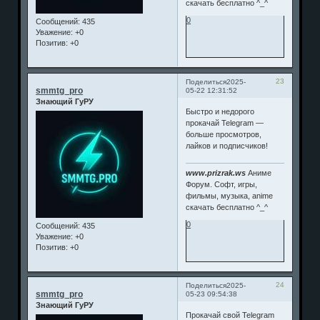
скачать бесплатно ^_^
0
Сообщений:
435
Уважение:
+0
Позитив:
+0
23
Поделиться
2025-
smmtg_pro
05-22 12:31:52
Знающий ГуРУ
Быстро и недорого
прокачай Telegram —
больше просмотров,
лайков и подписчиков!
www.prizrak.ws
Аниме
Форум. Софт, игры,
фильмы, музыка, anime
скачать бесплатно ^_^
0
Сообщений:
435
Уважение:
+0
Позитив:
+0
24
Поделиться
2025-
smmtg_pro
05-23 09:54:38
Знающий ГуРУ
Прокачай свой Telegram