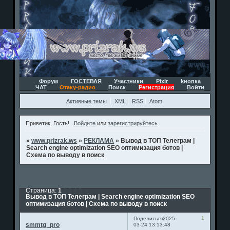
Форум
ГОСТЕВАЯ
Участники
Pixlr
kнопка
ЧАТ
Отаку-радио
Поиск
Регистрация
Войти
Активные темы
XML
RSS
Atom
Приветик, Гость!
Войдите
или
зарегистрируйтесь
.
»
www.prizrak.ws
»
РЕКЛАМА
»
Вывод в ТОП Телеграм |
Search engine optimization SEO оптимизация ботов |
Схема по выводу в поиск
Страница:
1
2
3
4
5
»
Вывод в ТОП Телеграм | Search engine optimization SEO
оптимизация ботов | Схема по выводу в поиск
1
Поделиться
2025-
smmtg_pro
03-24 13:13:48