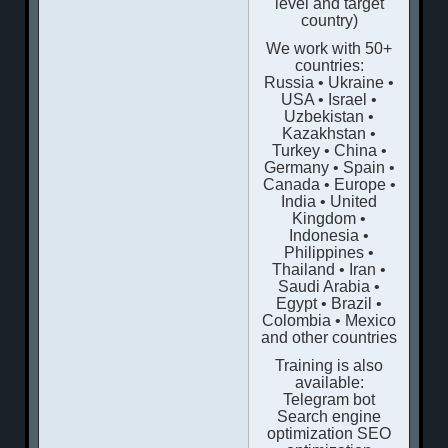
level and target
country)
We work with 50+
countries:
Russia • Ukraine •
USA • Israel •
Uzbekistan •
Kazakhstan •
Turkey • China •
Germany • Spain •
Canada • Europe •
India • United
Kingdom •
Indonesia •
Philippines •
Thailand • Iran •
Saudi Arabia •
Egypt • Brazil •
Colombia • Mexico
and other countries
Training is also
available:
Telegram bot
Search engine
optimization SEO