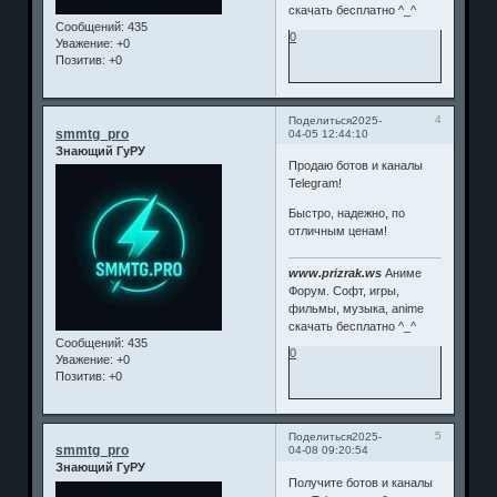
скачать бесплатно ^_^
Сообщений:
435
0
Уважение:
+0
Позитив:
+0
4
Поделиться
2025-
smmtg_pro
04-05 12:44:10
Знающий ГуРУ
Продаю ботов и каналы
Telegram!
Быстро, надежно, по
отличным ценам!
www.prizrak.ws
Аниме
Форум. Софт, игры,
фильмы, музыка, anime
скачать бесплатно ^_^
Сообщений:
435
0
Уважение:
+0
Позитив:
+0
5
Поделиться
2025-
smmtg_pro
04-08 09:20:54
Знающий ГуРУ
Получите ботов и каналы