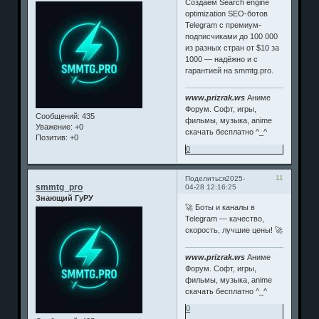
Создаём Search engine
optimization SEO-ботов
Telegram с премиум-
подписчиками до 100 000
из разных стран от $10 за
1000 — надёжно и с
гарантией на smmtg.pro.
www.prizrak.ws
Аниме
Форум. Софт, игры,
Сообщений:
435
фильмы, музыка, anime
Уважение:
+0
скачать бесплатно ^_^
Позитив:
+0
0
11
Поделиться
2025-
smmtg_pro
04-28 12:16:25
Знающий ГуРУ
🚀 Боты и каналы в
Telegram — качество,
скорость, лучшие цены! 🚀
www.prizrak.ws
Аниме
Форум. Софт, игры,
фильмы, музыка, anime
скачать бесплатно ^_^
0