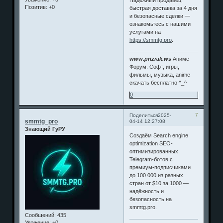
Надёжный продавец,
Позитив:
+0
быстрая доставка за 4 дня
и безопасные сделки —
ознакомьтесь с нашими
услугами на
https://smmtg.pro
.
www.prizrak.ws
Аниме
Форум. Софт, игры,
фильмы, музыка, anime
скачать бесплатно ^_^
0
7
Поделиться
2025-
smmtg_pro
04-14 12:27:08
Знающий ГуРУ
Создаём Search engine
optimization SEO-
оптимизированных
Telegram-ботов с
премиум-подписчиками
до 100 000 из разных
стран от $10 за 1000 —
надёжность и
безопасность на
smmtg.pro.
Сообщений:
435
Уважение:
+0