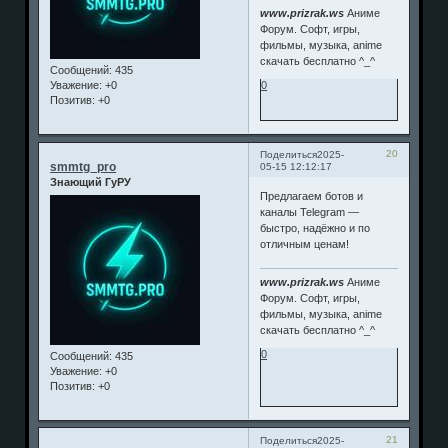
www.prizrak.ws
Аниме
Форум. Софт, игры,
фильмы, музыка, anime
скачать бесплатно ^_^
Сообщений:
435
0
Уважение:
+0
Позитив:
+0
20
Поделиться
2025-
smmtg_pro
05-15 12:12:17
Знающий ГуРУ
Предлагаем ботов и
каналы Telegram —
быстро, надёжно и по
отличным ценам!
www.prizrak.ws
Аниме
Форум. Софт, игры,
фильмы, музыка, anime
скачать бесплатно ^_^
0
Сообщений:
435
Уважение:
+0
Позитив:
+0
21
Поделиться
2025-