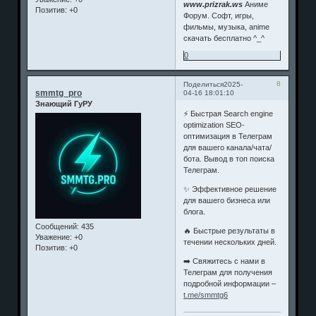
www.prizrak.ws
Аниме
Позитив:
+0
Форум. Софт, игры,
фильмы, музыка, anime
скачать бесплатно ^_^
0
8
Поделиться
2025-
smmtg_pro
04-16 18:01:10
Знающий ГуРУ
⚡️ Быстрая Search engine
optimization SEO-
оптимизация в Телеграм
для вашего канала/чата/
бота. Вывод в топ поиска
Телеграм.
✨ Эффективное решение
для вашего бизнеса или
блога.
Сообщений:
435
🔥 Быстрые результаты в
Уважение:
+0
течении нескольких дней.
Позитив:
+0
➡️ Свяжитесь с нами в
Телеграм для получения
подробной информации –
t.me/smmtg6