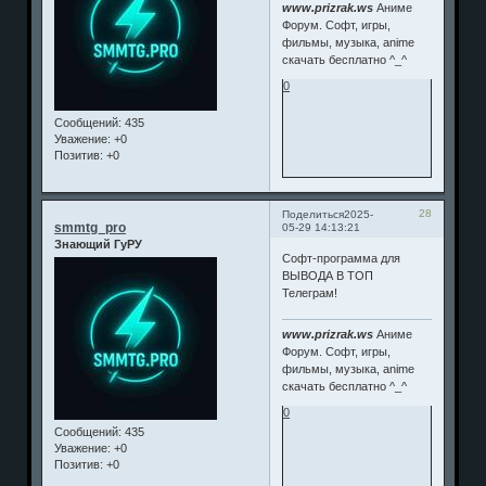
www.prizrak.ws
Аниме
Форум. Софт, игры,
фильмы, музыка, anime
скачать бесплатно ^_^
0
Сообщений:
435
Уважение:
+0
Позитив:
+0
28
Поделиться
2025-
smmtg_pro
05-29 14:13:21
Знающий ГуРУ
Софт-программа для
ВЫВОДА В ТОП
Телеграм!
www.prizrak.ws
Аниме
Форум. Софт, игры,
фильмы, музыка, anime
скачать бесплатно ^_^
0
Сообщений:
435
Уважение:
+0
Позитив:
+0