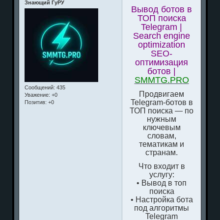
Знающий ГуРУ
Вывод ботов в
ТОП поиска
Telegram |
Search engine
optimization
SEO-
оптимизация
ботов |
SMMTG.PRO
Сообщений:
435
Продвигаем
Уважение:
+0
Telegram-ботов в
Позитив:
+0
ТОП поиска — по
нужным
ключевым
словам,
тематикам и
странам.
Что входит в
услугу:
• Вывод в топ
поиска
• Настройка бота
под алгоритмы
Telegram