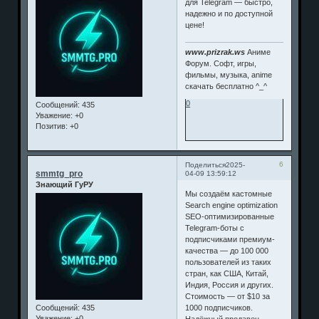
для Telegram — быстро,
надежно и по доступной
цене!
www.prizrak.ws
Аниме
Форум. Софт, игры,
фильмы, музыка, anime
скачать бесплатно ^_^
0
Сообщений:
435
Уважение:
+0
Позитив:
+0
6
Поделиться
2025-
smmtg_pro
04-09 13:59:12
Знающий ГуРУ
Мы создаём кастомные
Search engine optimization
SEO-оптимизированные
Telegram-боты с
подписчиками премиум-
качества — до 100 000
пользователей из таких
стран, как США, Китай,
Индия, Россия и других.
Стоимость — от $10 за
Сообщений:
435
1000 подписчиков.
Уважение:
+0