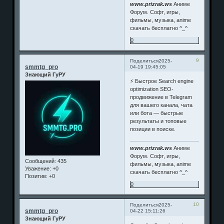
www.prizrak.ws
Аниме
Форум. Софт, игры,
фильмы, музыка, anime
скачать бесплатно ^_^
0
9
Поделиться
2025-
smmtg_pro
04-19 19:45:05
Знающий ГуРУ
⚡️ Быстрое Search engine
optimization SEO-
продвижение в Telegram
для вашего канала, чата
или бота — быстрые
результаты и топовые
позиции в поиске.
www.prizrak.ws
Аниме
Форум. Софт, игры,
Сообщений:
435
фильмы, музыка, anime
Уважение:
+0
скачать бесплатно ^_^
Позитив:
+0
0
10
Поделиться
2025-
smmtg_pro
04-22 15:11:26
Знающий ГуРУ