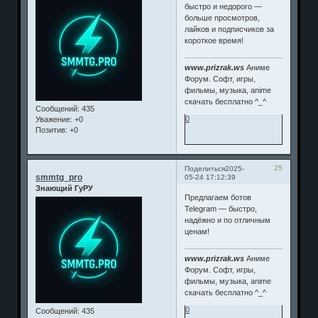
быстро и недорого —
больше просмотров,
лайков и подписчиков за
короткое время!
www.prizrak.ws
Аниме
Форум. Софт, игры,
фильмы, музыка, anime
скачать бесплатно ^_^
Сообщений:
435
0
Уважение:
+0
Позитив:
+0
25
Поделиться
2025-
smmtg_pro
05-24 17:12:39
Знающий ГуРУ
Предлагаем ботов
Telegram — быстро,
надёжно и по отличным
ценам!
www.prizrak.ws
Аниме
Форум. Софт, игры,
фильмы, музыка, anime
скачать бесплатно ^_^
0
Сообщений:
435