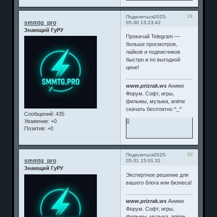
29
Поделиться
2025-
smmtg_pro
05-30 13:23:42
Знающий ГуРУ
Прокачай Telegram —
больше просмотров,
лайков и подписчиков
быстро и по выгодной
цене!
www.prizrak.ws
Аниме
Форум. Софт, игры,
фильмы, музыка, anime
скачать бесплатно ^_^
Сообщений:
435
0
Уважение:
+0
Позитив:
+0
30
Поделиться
2025-
smmtg_pro
05-31 15:01:31
Знающий ГуРУ
Экспертное решение для
вашего блога или бизнеса!
www.prizrak.ws
Аниме
Форум. Софт, игры,
фильмы, музыка, anime