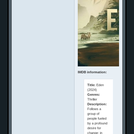
IMDB information:
Title:
Eden
(2024)
Genres:
Thriller
Description:
Follows a
group of
people fueled
by a profound
desire for
change; in