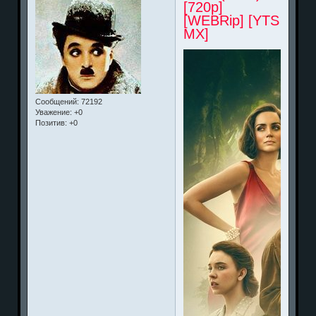
[720p]
[WEBRip] [YTS
MX]
Сообщений:
72192
Уважение:
+0
Позитив:
+0