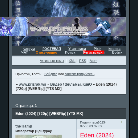
Форум
ГОСТЕВАЯ
Участники
Pixlr
kнопка
ЧАТ
Отаку-радио
Поиск
Регистрация
Войти
Активные темы
XML
RSS
Atom
Приветик, Гость!
Войдите
или
зарегистрируйтесь
.
»
www.prizrak.ws
»
Видео / фильмы, КинО
»
Eden (2024)
[720p] [WEBRip] [YTS MX]
Страница:
1
Eden (2024) [720p] [WEBRip] [YTS MX]
1
Поделиться
2025-
theTramp
07-06 03:37:09
Император [цензура]!
Eden (2024)