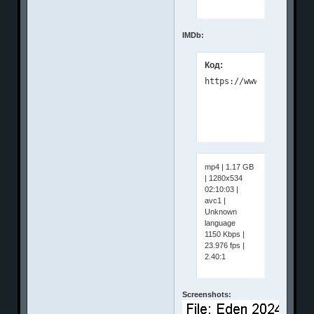
IMDb:
Код:
mp4 | 1.17 GB
| 1280x534
02:10:03 |
avc1 |
Unknown
language
1150 Kbps |
23.976 fps |
2.40:1
Screenshots: