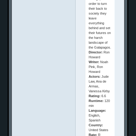
order to turn
their back to
society they
leave
everything
behind and set
their futures on
the harsh
landscape of
the Galapagos.
Director:
Ron
Howard
Writer:
Noah
Pink, Ron
Howard
Actors:
Jude
Law, Ana de
Armas,
Vanessa Kirby
Rating:
6.6
Runtime:
120
min
Language:
English,
Spanish
Country:
United States
Rate:
R