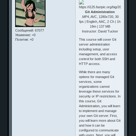
Git Administration
.MP4, AVC, 1280x720, 30
fps | English, AAC, 2 Ch | 1h
19m | 137 MB
Сообщений:
67077
Instructor: David Tucker
Уважение:
+0
This course will cover Git
Позитив:
+0
server administration
including setup, user
management, and access
control for both SSH and
HTTP access.
While there are many
options for managed Git
services, some
organizations cannot
leverage these services for
security or IP restrictions. In
this course, Git
Administration, you will learn
to implement and manage
your own Git server. First,
you will learn more about Git
and how it can be
configured to communicate
with users. Next, you will