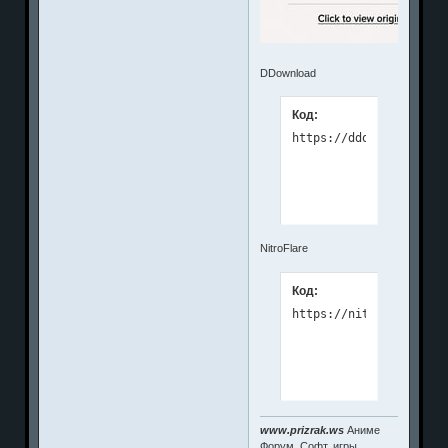
DDownload
Код:
NitroFlare
Код:
www.prizrak.ws
Аниме
Форум. Софт, игры,