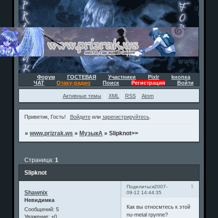
Форум
ГОСТЕВАЯ
Участники
Pixlr
kнопка
ЧАТ
Отаку-радио
Поиск
Регистрация
Войти
Активные темы
XML
RSS
Atom
Приветик, Гость!
Войдите
или
зарегистрируйтесь
.
»
www.prizrak.ws
»
МузыкА
»
Slipknot>>
Страница:
1
Slipknot
1
Поделиться
2007-
Shawnix
09-12 14:44:35
Невидимка
Как вы относмтесь к этой
Сообщений:
5
nu-metal группе?
Уважение:
+0