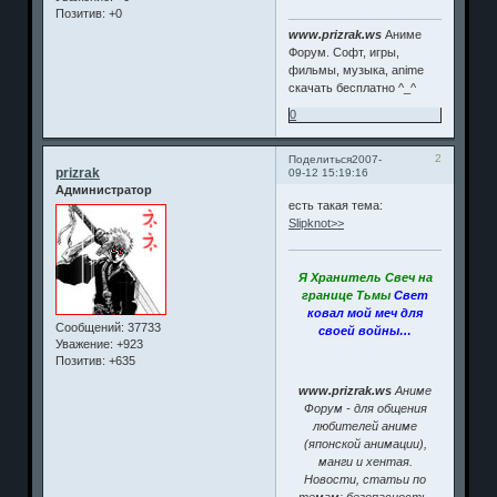
Позитив:
+0
www.prizrak.ws
Аниме
Форум. Софт, игры,
фильмы, музыка, anime
скачать бесплатно ^_^
0
2
Поделиться
2007-
prizrak
09-12 15:19:16
Администратор
есть такая тема:
Slipknot>>
Я Хранитель Свеч на
границе Тьмы
Свет
ковал мой меч для
Сообщений:
37733
своей войны…
Уважение:
+923
Позитив:
+635
www.prizrak.ws
Аниме
Форум - для общения
любителей аниме
(японской анимации),
манги и хентая.
Новости, статьи по
темам: безопасность,