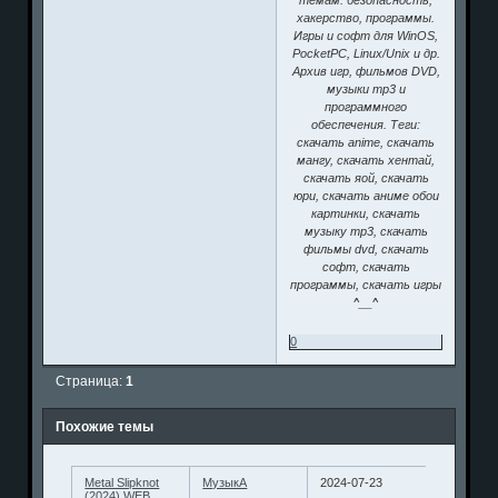
хакерство, программы.
Игры и софт для WinOS,
PocketPC, Linux/Unix и др.
Архив игр, фильмов DVD,
музыки mp3 и
программного
обеспечения. Теги:
скачать anime, скачать
мангу, скачать хентай,
скачать яой, скачать
юри, скачать аниме обои
картинки, скачать
музыку mp3, скачать
фильмы dvd, скачать
софт, скачать
программы, скачать игры
^__^
0
Страница:
1
Похожие темы
Metal Slipknot
МузыкА
2024-07-23
(2024) WEB