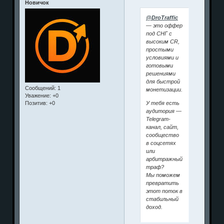
Новичок
@DroTraffic
— это оффер
под СНГ с
высоким CR,
простыми
условиями и
готовыми
решениями
для быстрой
Сообщений:
1
монетизации.
Уважение:
+0
У тебя есть
Позитив:
+0
аудитория —
Telegram-
канал, сайт,
сообщество
в соцсетях
или
арбитражный
траф?
Мы поможем
превратить
этот поток в
стабильный
доход.