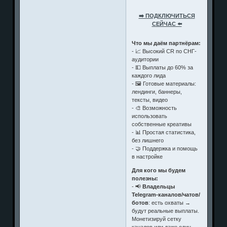
➡️ ПОДКЛЮЧИТЬСЯ
СЕЙЧАС ⬅️
Что мы даём партнёрам:
- 📈 Высокий CR по СНГ-
аудитории
- 💵 Выплаты до 60% за
каждого лида
- 🖼️ Готовые материалы:
лендинги, баннеры,
тексты, видео
- 🎨 Возможность
использовать
собственные креативы
- 📊 Простая статистика,
без лишнего
- 🤝 Поддержка и помощь
в настройке
Для кого мы будем
полезны:
- 📢
Владельцы
Telegram-каналов/чатов/
ботов
: есть охваты →
будут реальные выплаты.
Монетизируй сетку