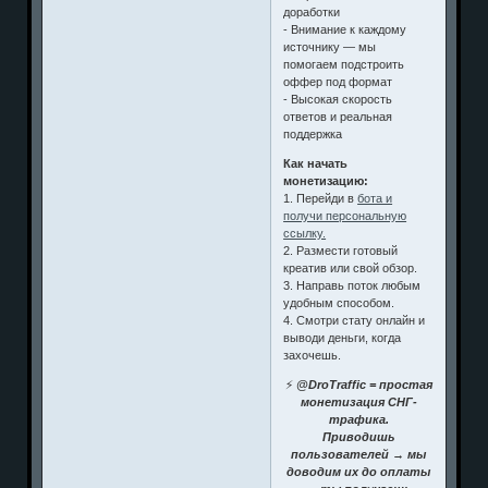
доработки
- Внимание к каждому
источнику — мы
помогаем подстроить
оффер под формат
- Высокая скорость
ответов и реальная
поддержка
Как начать
монетизацию:
1. Перейди в
бота и
получи персональную
ссылку.
2. Размести готовый
креатив или свой обзор.
3. Направь поток любым
удобным способом.
4. Смотри стату онлайн и
выводи деньги, когда
захочешь.
⚡
@DroTraffic = простая
монетизация СНГ-
трафика.
Приводишь
пользователей → мы
доводим их до оплаты