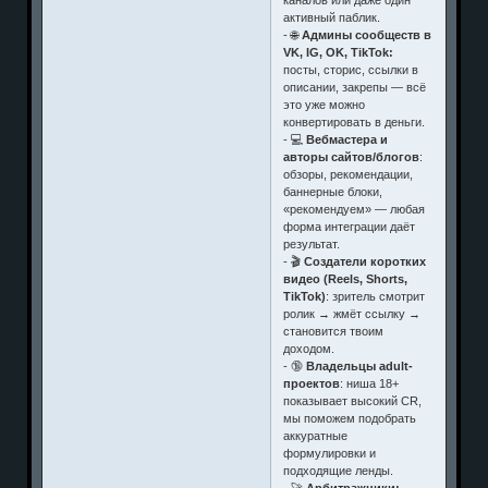
каналов или даже один
активный паблик.
- 🌐
Админы сообществ в
VK, IG, OK, TikTok:
посты, сторис, ссылки в
описании, закрепы — всё
это уже можно
конвертировать в деньги.
- 💻
Вебмастера и
авторы сайтов/блогов
:
обзоры, рекомендации,
баннерные блоки,
«рекомендуем» — любая
форма интеграции даёт
результат.
- 🎬
Создатели коротких
видео (Reels, Shorts,
TikTok)
: зритель смотрит
ролик → жмёт ссылку →
становится твоим
доходом.
- 🔞
Владельцы adult-
проектов
: ниша 18+
показывает высокий CR,
мы поможем подобрать
аккуратные
формулировки и
подходящие ленды.