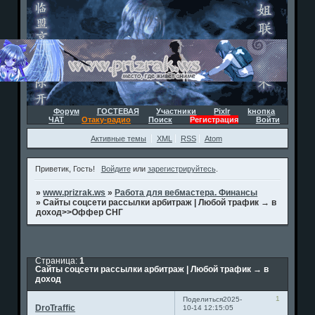
Форум
ГОСТЕВАЯ
Участники
Pixlr
kнопка
ЧАТ
Отаку-радио
Поиск
Регистрация
Войти
Активные темы
XML
RSS
Atom
Приветик, Гость!
Войдите
или
зарегистрируйтесь
.
»
www.prizrak.ws
»
Работа для вебмастера. Финансы
»
Сайты соцсети рассылки арбитраж | Любой трафик → в
доход>>Оффер СНГ
Страница:
1
Сайты соцсети рассылки арбитраж | Любой трафик → в
доход
1
Поделиться
2025-
DroTraffic
10-14 12:15:05