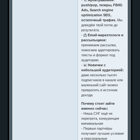
- 🚀
Арбитражники:
push/pop, тизеры, FB/IG
Ads, Search engine
optimization SEO,
остаточный трафик.
Мы
доведём твой поток до
результата.
- 📩
Email-маркетологи и
рассыльщики:
принимаем рассылки,
помогаем адаптировать
тексты и формат под
аудиторию.
- 📊
Новички с
небольшой аудиторией:
даже несколько тысяч
подписчиков в канале или
маленький сайт можно
превратить в источник
дохода.
Почему стоит зайти
именно сейчас:
- Ниша СНГ ещё не
перегрета, конкуренция
минимальная
- Первые партнёры
получают лучшие условия
и персональные