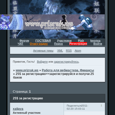
Форум
ГОСТЕВАЯ
Участники
Pixlr
kнопка
ЧАТ
Отаку-радио
Поиск
Регистрация
Войти
Активные темы
XML
RSS
Atom
Приветик, Гость!
Войдите
или
зарегистрируйтесь
.
»
www.prizrak.ws
»
Работа для вебмастера. Финансы
»
25$ за регистрацию>>зарегистрируйся и получи 25
баков
Страница:
1
25$ за регистрацию
1
Поделиться
2011-
xaljava
02-20 15:03:11
Активный участник