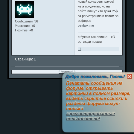
новый конкурент paypal
не я придумал, но на
сайте пишут что дают 25$
за регистрацию и потом за
реферов
Сообщений:
36
paybox.me
Уважение:
+0
Позитив:
+0
я бухаю как свинья... xD
оо, люди пошли
-1
Страница:
1
^.^вверх^.^
Добро пожаловать, Гость!
Печатать сообщения на
форуме, открывать
картинки в полном размере,
видеть скрытые ссылки и
разделы форума могут
только
зарегистрированные
пользователи!