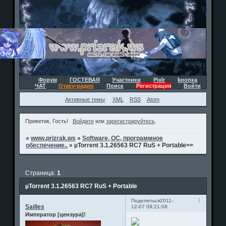
Форум
ГОСТЕВАЯ
Участники
Pixlr
kнопка
ЧАТ
Отаку-радио
Поиск
Регистрация
Войти
Активные темы
XML
RSS
Atom
Приветик, Гость!
Войдите
или
зарегистрируйтесь
.
»
www.prizrak.ws
»
Software, ОС, программное
обеспечение..
»
µTorrent 3.1.26563 RC7 RuS + Portable>>
Страница:
1
µTorrent 3.1.26563 RC7 RuS + Portable
1
Поделиться
2011-
Sailles
12-07 09:21:08
Император [цензура]!