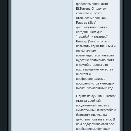
файлообменной сети
BitTorrent. От других
клиентов uTorrent
отличает маленький
Размер (Size)
дистрибутива, хотя в
сегодняшнем дне
"терабайт и гигагерц"
Размер (Size) uTorrent,
называть единственным и
однозначным
преимуществом наверно
будет не правильно, хотя
с другой стороны это
подтверждение качества
uTorrent и
профессионализма
программистов умеющих
писать "компактный" код.
Одним из лучших uTorrent
стал за удобный,
продуманный, весьма
симпатичный интерфейс и
быстроту отклика на
действия пользователя. В
нем поддерживаются все
необходимые функции