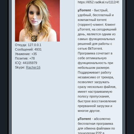
µTorrent
- быстрый,
удобный, бесплатный и
компактный torrent
(торрент)-клиент. Клиент
µTorrent, на сегодняшний
день, является одним из
самых функциональных
решений для работы с
Откуда:
127.0.0.1
сетью BitTorrent.
Сообщений:
4931
Программа сочетает в
Уважение:
+35
себе оптимальную
Позитив:
+78
функциональность при
ICQ:
44105979
Skype:
Racher16
небольшом размере.
Поддерживает работу
независимо от трекера,
позволяет загружать
сразу несколько файлов,
имеет настраиваемую
полосу пропускания,
быстрое восстановление
прерванной загрузки и
многое другое.
µTorrent
- абсолютно
бесплатная программа
для обмена файлами по
технологии P2P в