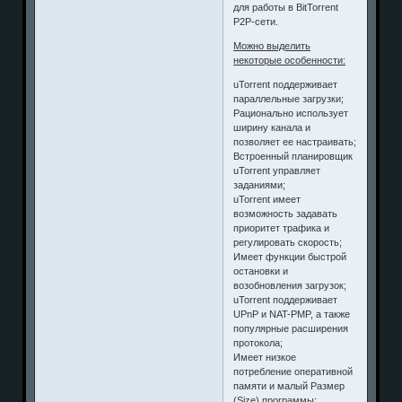
для работы в BitTorrent
P2P-сети.
Можно выделить
некоторые особенности:
uTorrent поддерживает
параллельные загрузки;
Рационально использует
ширину канала и
позволяет ее настраивать;
Встроенный планировщик
uTorrent управляет
заданиями;
uTorrent имеет
возможность задавать
приоритет трафика и
регулировать скорость;
Имеет функции быстрой
остановки и
возобновления загрузок;
uTorrent поддерживает
UPnP и NAT-PMP, а также
популярные расширения
протокола;
Имеет низкое
потребление оперативной
памяти и малый Размер
(Size) программы;