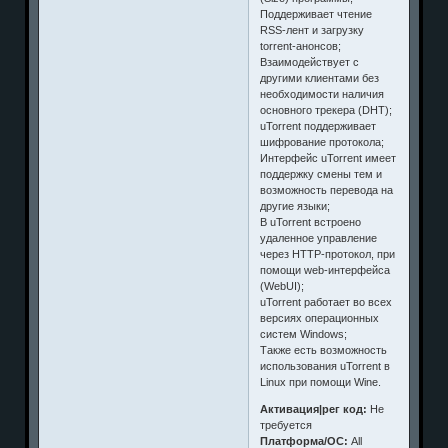
Поддерживает чтение
RSS-лент и загрузку
torrent-анонсов;
Взаимодействует с
другими клиентами без
необходимости наличия
основного трекера (DHT);
uTorrent поддерживает
шифрование протокола;
Интерфейс uTorrent имеет
поддержку смены тем и
возможность перевода на
другие языки;
В uTorrent встроено
удаленное управление
через HTTP-протокол, при
помощи web-интерфейса
(WebUI);
uTorrent работает во всех
версиях операционных
систем Windows;
Также есть возможность
использования uTorrent в
Linux при помощи Wine.
Активация|рег код:
Не
требуется
Платформа/ОС:
All