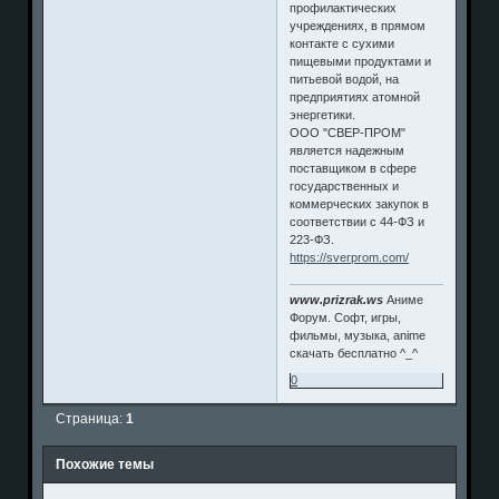
профилактических
учреждениях, в прямом
контакте с сухими
пищевыми продуктами и
питьевой водой, на
предприятиях атомной
энергетики.
ООО "СВЕР-ПРОМ"
является надежным
поставщиком в сфере
государственных и
коммерческих закупок в
соответствии с 44-ФЗ и
223-ФЗ.
https://sverprom.com/
www.prizrak.ws
Аниме
Форум. Софт, игры,
фильмы, музыка, anime
скачать бесплатно ^_^
0
Страница:
1
Похожие темы