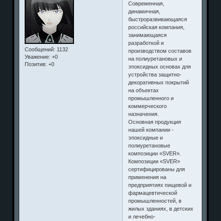
Современная,
динамичная,
быстроразвивающаяся
российская компания,
занимающаяся
разработкой и
Сообщений:
1132
производством составов
Уважение:
+0
на полиуретановых и
Позитив:
+0
эпоксидных основах для
устройства защитно-
декоративных покрытий
на объектах
промышленного и
коммерческого
назначения.
Основная продукция
нашей компании -
эпоксидные и
полиуретановые
композиции «SVER».
Композиции «SVER»
сертифицированы для
применения на
предприятиях пищевой и
фармацевтической
промышленностей, в
жилых зданиях, в детских
и лечебно-