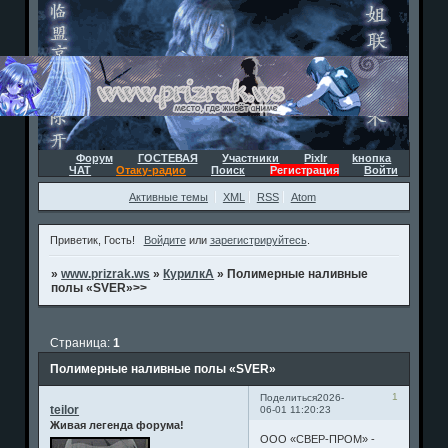
Форум
ГОСТЕВАЯ
Участники
Pixlr
kнопка
ЧАТ
Отаку-радио
Поиск
Регистрация
Войти
Активные темы
XML
RSS
Atom
Приветик, Гость!
Войдите
или
зарегистрируйтесь
.
»
www.prizrak.ws
»
КурилкА
»
Полимерные наливные
полы «SVER»>>
Страница:
1
Полимерные наливные полы «SVER»
1
Поделиться
2026-
teilor
06-01 11:20:23
Живая легенда форума!
ООО «СВЕР-ПРОМ» -