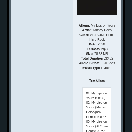
Album
: My Lips on Yours
Artist
: Johnny Deep
Genre
: Alternative Rock,
Hard Rock
Date
: 2026
Formats
: mp3
Size
: 78.33 MB
Total Duration :
33:52
Audio Bitrate :
320 Kbps
Music Type :
Album
Track lists
01. My Lips on
Yours (08:30)
02. My Lips on
Yours (Matías
Delóngaro
Remix) (06:46)
03. My Lips on
Yours (Al Gunn
Remix) (07:22)