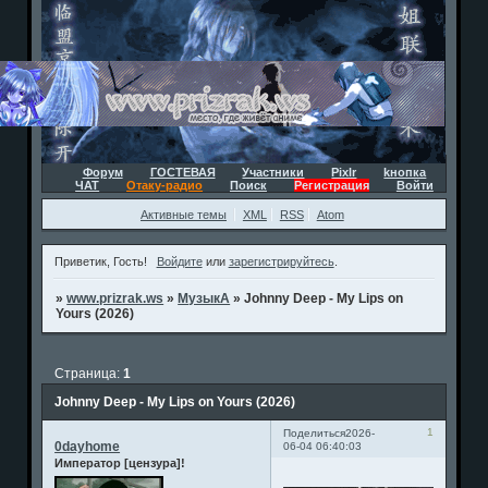
Форум
ГОСТЕВАЯ
Участники
Pixlr
kнопка
ЧАТ
Отаку-радио
Поиск
Регистрация
Войти
Активные темы
XML
RSS
Atom
Приветик, Гость!
Войдите
или
зарегистрируйтесь
.
»
www.prizrak.ws
»
МузыкА
»
Johnny Deep - My Lips on
Yours (2026)
Страница:
1
Johnny Deep - My Lips on Yours (2026)
1
Поделиться
2026-
0dayhome
06-04 06:40:03
Император [цензура]!