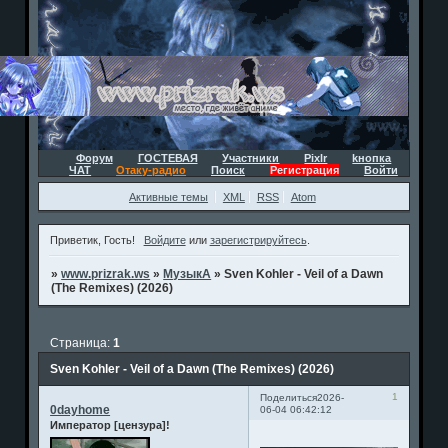
Форум
ГОСТЕВАЯ
Участники
Pixlr
kнопка
ЧАТ
Отаку-радио
Поиск
Регистрация
Войти
Активные темы
XML
RSS
Atom
Приветик, Гость!
Войдите
или
зарегистрируйтесь
.
»
www.prizrak.ws
»
МузыкА
»
Sven Kohler - Veil of a Dawn
(The Remixes) (2026)
Страница:
1
Sven Kohler - Veil of a Dawn (The Remixes) (2026)
1
Поделиться
2026-
0dayhome
06-04 06:42:12
Император [цензура]!