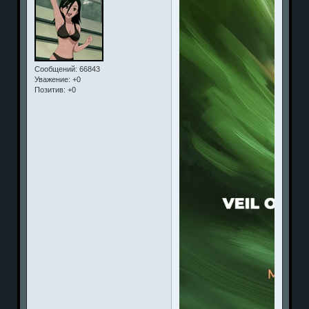
Сообщений:
66843
Уважение:
+0
Позитив:
+0