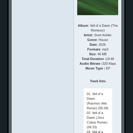
Album
: Veil of a Dawn (The
Remixes)
Artist
: Sven Kohler
Genre
: House
Date
: 2026
Formats
: mp3
Size
: 46 MB
Total Duration :
19:48
Audio Bitrate :
320 Kbps
Music Type :
EP
Track lists
01. Veil of a
Dawn
(Rasmus Vels
Remix) (06:28)
02. Veil of a
Dawn (Jess
Cobos Remix)
(06:33)
03. Veil of a